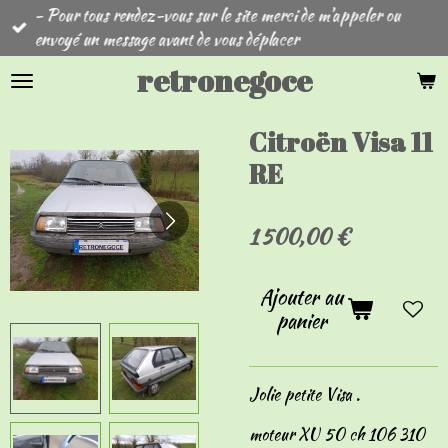
- Pour tous rendez-vous sur le site merci de m'appeler ou
Passer
envoyé un message avant de vous déplacer
au
contenu
retronegoce
principal
Citroën Visa 11
RE
1 500,00 €
Ajouter au
panier
Jolie petite Visa .
moteur XU 50 ch 106 310