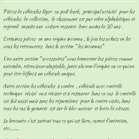
g
g
g
g
e
e
e
e
Pièces de véhicules léger ou poid lourd, principal activité pour les
r
r
r
r
véhicules de collection, le classement est par ordre alphabétique et
reprend ensuite aux voiture ressente donc moins de 30 ans .
Certaines pièces on une origine inconnu , la joie des achats en lot
vous les retrouverez dans la section " les inconnus"
Une autre section " accessoires" vous donneront des pièces comme
autoradio, rétroviseur adaptable, jante alu non d'origine ou ce qui ne
peut être défini à un véhicule unique.
Autre section les véhicules à vendre , véhicule avec contrôle
technique révisé ou à réviser et à restaurer dans ce cas le contrôle
est fait aussi mais sans les réparations pour la contre visite, dans
tous les cas la garantie est sur le bloc moteur et boîte de vitesse.
La brocante c'est surtout tous ce qui est livre, carnet d'entretien,
etc........