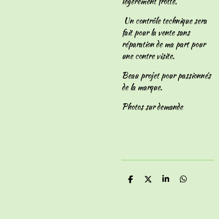
légèrement frotté.
Un contrôle technique sera
fait pour la vente sans
réparation de ma part pour
une contre visite.
Beau projet pour passionnés
de la marque.
Photos sur demande
P
P
P
P
a
a
a
a
r
r
r
r
t
t
t
t
a
a
a
a