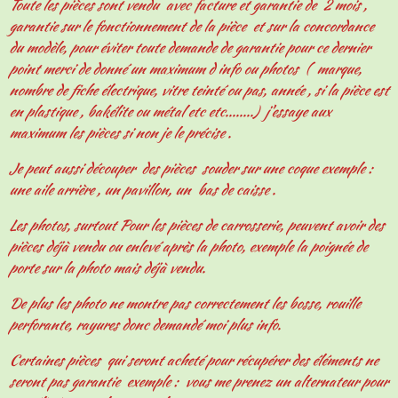
Toute les pièces sont vendu avec facture et garantie de 2 mois ,
garantie sur le fonctionnement de la pièce et sur la concordance
du modèle, pour éviter toute demande de garantie pour ce dernier
point merci de donné un maximum d info ou photos ( marque,
nombre de fiche électrique, vitre teinté ou pas, année , si la pièce est
en plastique , bakélite ou métal etc etc........) j'essaye aux
maximum les pièces si non je le précise .
Je peut aussi découper des pièces souder sur une coque exemple :
une aile arrière , un pavillon, un bas de caisse .
Les photos, surtout Pour les pièces de carrosserie, peuvent avoir des
pièces déjà vendu ou enlevé après la photo, exemple la poignée de
porte sur la photo mais déjà vendu.
De plus les photo ne montre pas correctement les bosse, rouille
perforante, rayures donc demandé moi plus info.
Certaines pièces qui seront acheté pour récupérer des éléments ne
seront pas garantie exemple : vous me prenez un alternateur pour