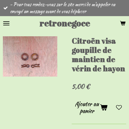
- Pour tous rendez-vous sur le site merci de m'appeler ou
Passer
envoyé un message avant de vous déplacer
au
contenu
retronegoce
principal
Citroën visa
goupille de
maintien de
vérin de hayon
5,00 €
Ajouter au
panier