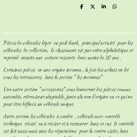
P
P
P
P
a
a
a
a
r
r
r
r
t
t
t
t
a
a
a
a
g
g
g
g
e
e
e
e
Pièces de véhicules léger ou poid lourd, principal activité pour les
r
r
r
r
véhicules de collection, le classement est par ordre alphabétique et
reprend ensuite aux voiture ressente donc moins de 30 ans .
Certaines pièces on une origine inconnu , la joie des achats en lot
vous les retrouverez dans la section " les inconnus"
Une autre section " accessoires" vous donneront des pièces comme
autoradio, rétroviseur adaptable, jante alu non d'origine ou ce qui ne
peut être défini à un véhicule unique.
Autre section les véhicules à vendre , véhicule avec contrôle
technique révisé ou à réviser et à restaurer dans ce cas le contrôle
est fait aussi mais sans les réparations pour la contre visite, dans