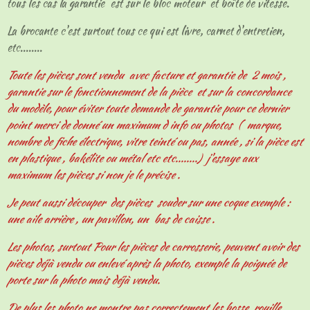
tous les cas la garantie est sur le bloc moteur et boîte de vitesse.
La brocante c'est surtout tous ce qui est livre, carnet d'entretien,
etc........
Toute les pièces sont vendu avec facture et garantie de 2 mois ,
garantie sur le fonctionnement de la pièce et sur la concordance
du modèle, pour éviter toute demande de garantie pour ce dernier
point merci de donné un maximum d info ou photos ( marque,
nombre de fiche électrique, vitre teinté ou pas, année , si la pièce est
en plastique , bakélite ou métal etc etc........) j'essaye aux
maximum les pièces si non je le précise .
Je peut aussi découper des pièces souder sur une coque exemple :
une aile arrière , un pavillon, un bas de caisse .
Les photos, surtout Pour les pièces de carrosserie, peuvent avoir des
pièces déjà vendu ou enlevé après la photo, exemple la poignée de
porte sur la photo mais déjà vendu.
De plus les photo ne montre pas correctement les bosse, rouille