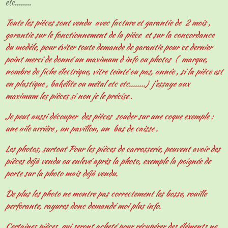
etc........
Toute les pièces sont vendu avec facture et garantie de 2 mois ,
garantie sur le fonctionnement de la pièce et sur la concordance
du modèle, pour éviter toute demande de garantie pour ce dernier
point merci de donné un maximum d info ou photos ( marque,
nombre de fiche électrique, vitre teinté ou pas, année , si la pièce est
en plastique , bakélite ou métal etc etc........) j'essaye aux
maximum les pièces si non je le précise .
Je peut aussi découper des pièces souder sur une coque exemple :
une aile arrière , un pavillon, un bas de caisse .
Les photos, surtout Pour les pièces de carrosserie, peuvent avoir des
pièces déjà vendu ou enlevé après la photo, exemple la poignée de
porte sur la photo mais déjà vendu.
De plus les photo ne montre pas correctement les bosse, rouille
perforante, rayures donc demandé moi plus info.
Certaines pièces qui seront acheté pour récupérer des éléments ne