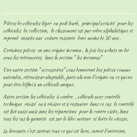
t
t
t
t
a
a
a
a
g
g
g
g
e
e
e
e
Pièces de véhicules léger ou poid lourd, principal activité pour les
r
r
r
r
véhicules de collection, le classement est par ordre alphabétique et
reprend ensuite aux voiture ressente donc moins de 30 ans .
Certaines pièces on une origine inconnu , la joie des achats en lot
vous les retrouverez dans la section " les inconnus"
Une autre section " accessoires" vous donneront des pièces comme
autoradio, rétroviseur adaptable, jante alu non d'origine ou ce qui ne
peut être défini à un véhicule unique.
Autre section les véhicules à vendre , véhicule avec contrôle
technique révisé ou à réviser et à restaurer dans ce cas le contrôle
est fait aussi mais sans les réparations pour la contre visite, dans
tous les cas la garantie est sur le bloc moteur et boîte de vitesse.
La brocante c'est surtout tous ce qui est livre, carnet d'entretien,