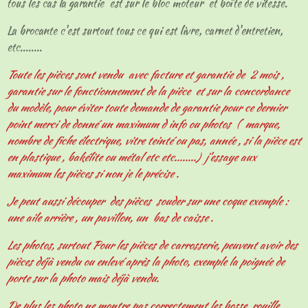
tous les cas la garantie est sur le bloc moteur et boîte de vitesse.
La brocante c'est surtout tous ce qui est livre, carnet d'entretien,
etc........
Toute les pièces sont vendu avec facture et garantie de 2 mois ,
garantie sur le fonctionnement de la pièce et sur la concordance
du modèle, pour éviter toute demande de garantie pour ce dernier
point merci de donné un maximum d info ou photos ( marque,
nombre de fiche électrique, vitre teinté ou pas, année , si la pièce est
en plastique , bakélite ou métal etc etc........) j'essaye aux
maximum les pièces si non je le précise .
Je peut aussi découper des pièces souder sur une coque exemple :
une aile arrière , un pavillon, un bas de caisse .
Les photos, surtout Pour les pièces de carrosserie, peuvent avoir des
pièces déjà vendu ou enlevé après la photo, exemple la poignée de
porte sur la photo mais déjà vendu.
De plus les photo ne montre pas correctement les bosse, rouille