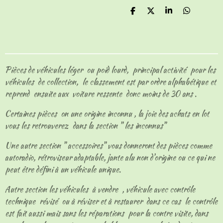
P
P
P
P
a
a
a
a
r
r
r
r
t
t
t
t
a
a
a
a
g
g
g
g
e
e
e
e
Pièces de véhicules léger ou poid lourd, principal activité pour les
r
r
r
r
véhicules de collection, le classement est par ordre alphabétique et
reprend ensuite aux voiture ressente donc moins de 30 ans .
Certaines pièces on une origine inconnu , la joie des achats en lot
vous les retrouverez dans la section " les inconnus"
Une autre section " accessoires" vous donneront des pièces comme
autoradio, rétroviseur adaptable, jante alu non d'origine ou ce qui ne
peut être défini à un véhicule unique.
Autre section les véhicules à vendre , véhicule avec contrôle
technique révisé ou à réviser et à restaurer dans ce cas le contrôle
est fait aussi mais sans les réparations pour la contre visite, dans