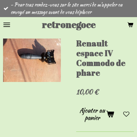
- Pour tous rendez-vous sur le site merci de m'appeler ou
Passer
envoyé un message avant de vous déplacer
au
contenu
retronegoce
principal
Renault
espace IV
Commodo de
phare
10,00 €
Ajouter au
panier