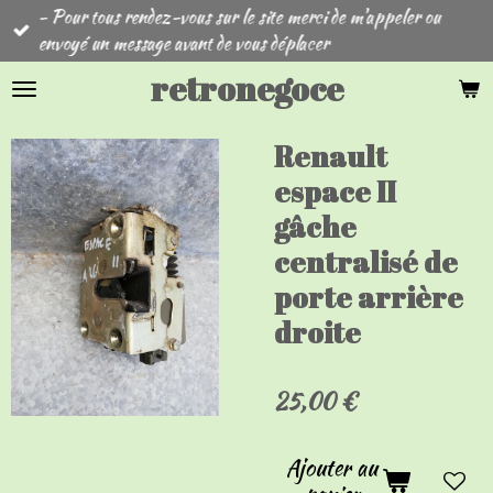
- Pour tous rendez-vous sur le site merci de m'appeler ou
Passer
envoyé un message avant de vous déplacer
au
contenu
retronegoce
principal
Renault
espace II
gâche
centralisé de
porte arrière
droite
25,00 €
Ajouter au