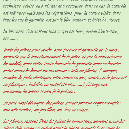
technique révisé ou à réviser et à restaurer dans ce cas le contrôle
est fait aussi mais sans les réparations pour la contre visite, dans
tous les cas la garantie est sur le bloc moteur et boîte de vitesse.
La brocante c'est surtout tous ce qui est livre, carnet d'entretien,
etc........
Toute les pièces sont vendu avec facture et garantie de 2 mois ,
garantie sur le fonctionnement de la pièce et sur la concordance
du modèle, pour éviter toute demande de garantie pour ce dernier
point merci de donné un maximum d info ou photos ( marque,
nombre de fiche électrique, vitre teinté ou pas, année , si la pièce est
en plastique , bakélite ou métal etc etc........) j'essaye aux
maximum les pièces si non je le précise .
Je peut aussi découper des pièces souder sur une coque exemple :
une aile arrière , un pavillon, un bas de caisse .
Les photos, surtout Pour les pièces de carrosserie, peuvent avoir des
pièces déjà vendu ou enlevé après la photo, exemple la poignée de