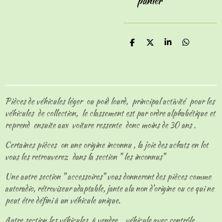
panier
P
P
P
P
a
a
a
a
r
r
r
r
t
t
t
t
a
a
a
a
g
g
g
g
e
e
e
e
Pièces de véhicules léger ou poid lourd, principal activité pour les
r
r
r
r
véhicules de collection, le classement est par ordre alphabétique et
reprend ensuite aux voiture ressente donc moins de 30 ans .
Certaines pièces on une origine inconnu , la joie des achats en lot
vous les retrouverez dans la section " les inconnus"
Une autre section " accessoires" vous donneront des pièces comme
autoradio, rétroviseur adaptable, jante alu non d'origine ou ce qui ne
peut être défini à un véhicule unique.
Autre section les véhicules à vendre , véhicule avec contrôle