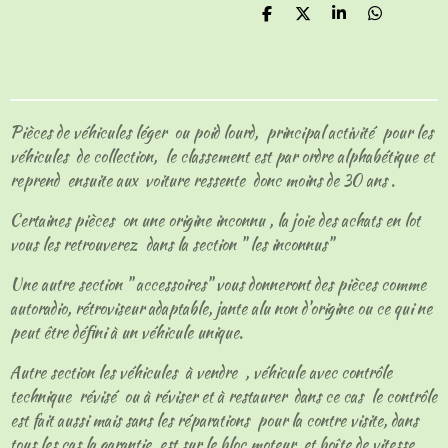
P
P
P
P
a
a
a
a
r
r
r
r
t
t
t
t
a
a
a
a
g
g
g
g
e
e
e
e
Pièces de véhicules léger ou poid lourd, principal activité pour les
r
r
r
r
véhicules de collection, le classement est par ordre alphabétique et
reprend ensuite aux voiture ressente donc moins de 30 ans .
Certaines pièces on une origine inconnu , la joie des achats en lot
vous les retrouverez dans la section " les inconnus"
Une autre section " accessoires" vous donneront des pièces comme
autoradio, rétroviseur adaptable, jante alu non d'origine ou ce qui ne
peut être défini à un véhicule unique.
Autre section les véhicules à vendre , véhicule avec contrôle
technique révisé ou à réviser et à restaurer dans ce cas le contrôle
est fait aussi mais sans les réparations pour la contre visite, dans
tous les cas la garantie est sur le bloc moteur et boîte de vitesse.