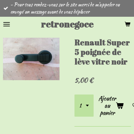
- Pour tous rendez-vous sur le site merci de m'appeler ou
Passer
envoyé un message avant de vous déplacer
au
contenu
retronegoce
principal
Renault Super
5 poignée de
lève vitre noir
5,00 €
Ajouter
au
panier