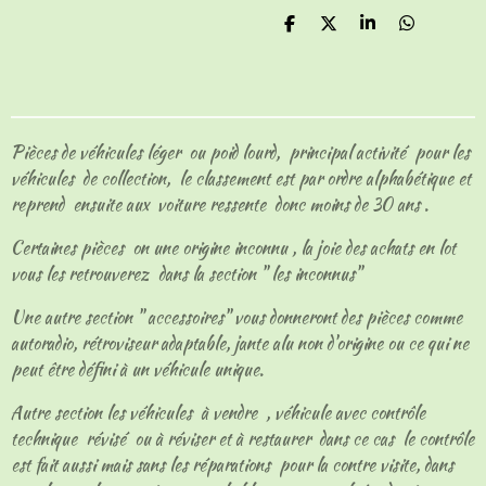
P
P
P
P
a
a
a
a
r
r
r
r
t
t
t
t
a
a
a
a
g
g
g
g
e
e
e
e
Pièces de véhicules léger ou poid lourd, principal activité pour les
r
r
r
r
véhicules de collection, le classement est par ordre alphabétique et
reprend ensuite aux voiture ressente donc moins de 30 ans .
Certaines pièces on une origine inconnu , la joie des achats en lot
vous les retrouverez dans la section " les inconnus"
Une autre section " accessoires" vous donneront des pièces comme
autoradio, rétroviseur adaptable, jante alu non d'origine ou ce qui ne
peut être défini à un véhicule unique.
Autre section les véhicules à vendre , véhicule avec contrôle
technique révisé ou à réviser et à restaurer dans ce cas le contrôle
est fait aussi mais sans les réparations pour la contre visite, dans