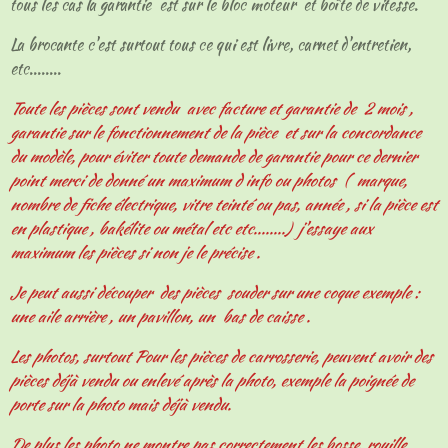
tous les cas la garantie est sur le bloc moteur et boîte de vitesse.
La brocante c'est surtout tous ce qui est livre, carnet d'entretien,
etc........
Toute les pièces sont vendu avec facture et garantie de 2 mois ,
garantie sur le fonctionnement de la pièce et sur la concordance
du modèle, pour éviter toute demande de garantie pour ce dernier
point merci de donné un maximum d info ou photos ( marque,
nombre de fiche électrique, vitre teinté ou pas, année , si la pièce est
en plastique , bakélite ou métal etc etc........) j'essaye aux
maximum les pièces si non je le précise .
Je peut aussi découper des pièces souder sur une coque exemple :
une aile arrière , un pavillon, un bas de caisse .
Les photos, surtout Pour les pièces de carrosserie, peuvent avoir des
pièces déjà vendu ou enlevé après la photo, exemple la poignée de
porte sur la photo mais déjà vendu.
De plus les photo ne montre pas correctement les bosse, rouille