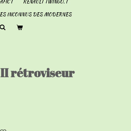
FIC I
RENAULT TWINGO. I
LES INCONNUS DES MODERNES
 II rétroviseur