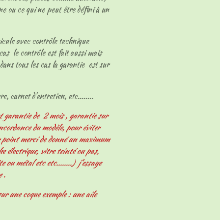
ne ou ce qui ne peut être défini à un
hicule avec contrôle technique
cas le contrôle est fait aussi mais
dans tous les cas la garantie est sur
e, carnet d'entretien, etc........
t garantie de 2 mois , garantie sur
oncordance du modèle, pour éviter
er point merci de donné un maximum
 électrique, vitre teinté ou pas,
e ou métal etc etc........) j'essaye
e .
ur une coque exemple : une aile