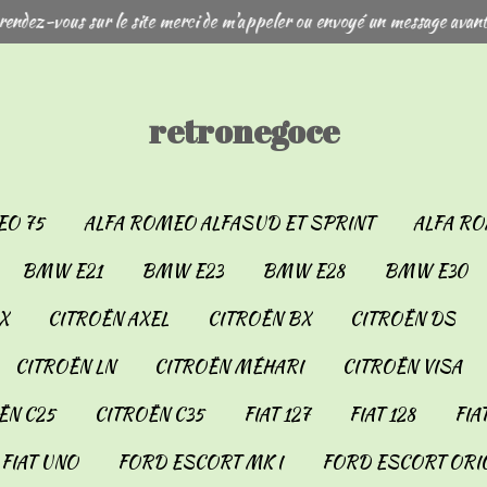
rendez-vous sur le site merci de m'appeler ou envoyé un message avant
retronegoce
EO 75
ALFA ROMEO ALFASUD ET SPRINT
ALFA RO
BMW E21
BMW E23
BMW E28
BMW E30
X
CITROËN AXEL
CITROËN BX
CITROËN DS
CITROËN LN
CITROËN MÉHARI
CITROËN VISA
ËN C25
CITROËN C35
FIAT 127
FIAT 128
FIA
FIAT UNO
FORD ESCORT MK I
FORD ESCORT ORIO