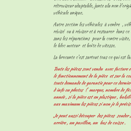
rétroviseur adaptable, jante alu non d'origi
véhicule unique.
Autre section les véhicules à vendre , vé
révisé ou à réviser et à restaurer dans ce 
sans les réparations pour la contre visite, 
le bloc moteur et boîte de vitesse.
La brocante c'est surtout tous ce qui est livr
Toute les pièces sont vendu avec facture e
le fonctionnement de la pièce et sur la c
toute demande de garantie pour ce derni
d info ou photos ( marque, nombre de fiche
année , si la pièce est en plastique , bakélit
aux maximum les pièces si non je le précis
Je peut aussi découper des pièces souder s
arrière , un pavillon, un bas de caisse .