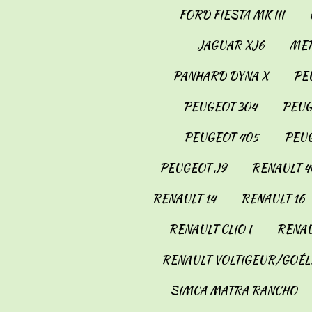
FORD FIESTA MK III
JAGUAR XJ6
MER
PANHARD DYNA X
PE
PEUGEOT 304
PEUG
PEUGEOT 405
PEUG
PEUGEOT J9
RENAULT 4
RENAULT 14
RENAULT 16
RENAULT CLIO I
RENAU
RENAULT VOLTIGEUR/GOÉL
SIMCA MATRA RANCHO