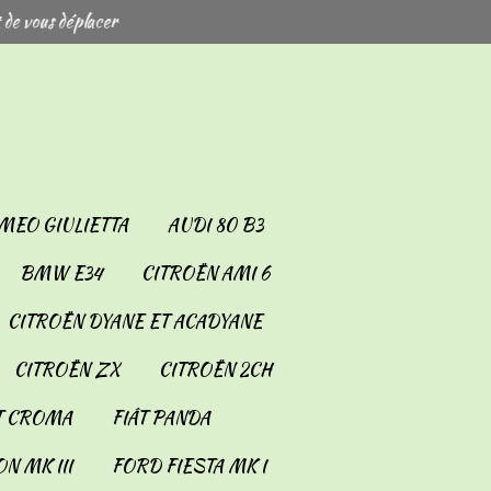
 de vous déplacer
MEO GIULIETTA
AUDI 80 B3
BMW E34
CITROËN AMI 6
CITROËN DYANE ET ACADYANE
CITROËN ZX
CITROËN 2CH
T CROMA
FIÂT PANDA
N MK III
FORD FIESTA MK I