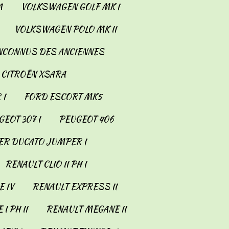
A
VOLKSWAGEN GOLF MK I
VOLKSWAGEN POLO MK II
INCONNUS DES ANCIENNES
CITROËN XSARA
 I
FORD ESCORT MK5
EOT 307 I
PEUGEOT 406
ER DUCATO JUMPER I
RENAULT CLIO II PH I
 IV
RENAULT EXPRESS II
I PH II
RENAULT MEGANE II