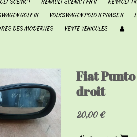
LT SCENIC I
RENAULT SCENIC I PH II
RENAULT TRA
WAGEN GOLF III
VOLKSWAGEN POLO II PHASE II
IRES DES MODERNES
VENTE VÉHICULES
Fiat Punto
droit
20,00 €