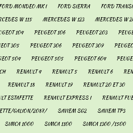
FORD MONDEO MK I
FORD SIERRA
FORD TRANSIT
CEDES W 115
MERCEDES W 123
MERCEDES W 2
UGEOT 104
PEUGEOT 106
PEUGEOT 203
PEUGE
EOT 305
PEUGEOT 306
PEUGEOT 309
PEUGEO
EOT 504
PEUGEOT 505
PEUGEOT 604
PEUGE
CH
RENAULT 4
RENAULT 5
RENAULT 6
REN
RENAULT 18
RENAULT 19
RENAULT 20 ET 30
LT ESTAFETTE
RENAULT EXPRESS I
RENAULT FU
ETTE/GALION/2087/
SAVIEM SG2
SAVIEM TP3
SIMCA 1000
SIMCA 1100
SIMCA 1300 /1500