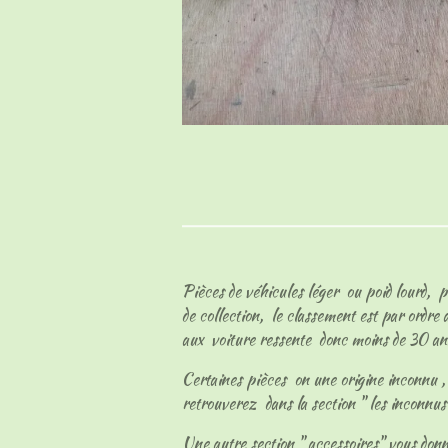
Pièces de véhicules léger ou poid lourd, p
de collection, le classement est par ordre
aux voiture ressente donc moins de 30 an
Certaines pièces on une origine inconnu , l
retrouverez dans la section " les inconnu
Une autre section " accessoires" vous don