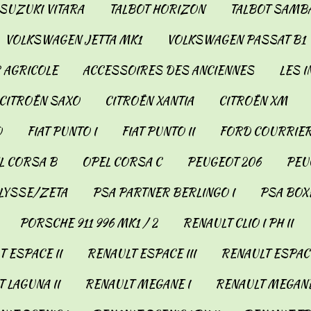
SUZUKI VITARA
TALBOT HORIZON
TALBOT SAMB
VOLKSWAGEN JETTA MK1
VOLKSWAGEN PASSAT B1
 AGRICOLE
ACCESSOIRES DES ANCIENNES
LES 
CITROËN SAXO
CITROËN XANTIA
CITROËN XM
O
FIAT PUNTO I
FIAT PUNTO II
FORD COURRIER
L CORSA B
OPEL CORSA C
PEUGEOT 206
PEUG
LYSSE/ZETA
PSA PARTNER BERLINGO I
PSA BOX
PORSCHE 911 996 MK1 / 2
RENAULT CLIO I PH II
 ESPACE II
RENAULT ESPACE III
RENAULT ESPACE
 LAGUNA II
RENAULT MEGANE I
RENAULT MEGANE 