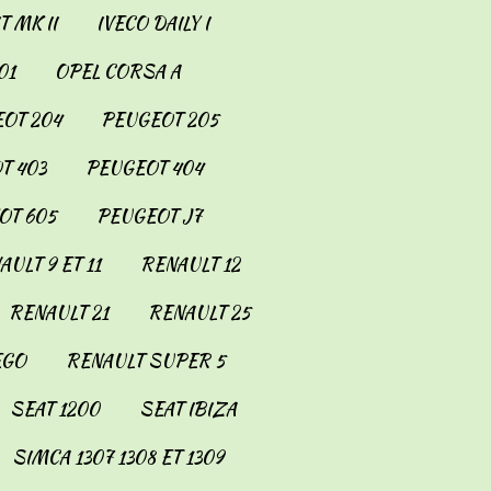
 MK II
IVECO DAILY I
01
OPEL CORSA A
OT 204
PEUGEOT 205
T 403
PEUGEOT 404
OT 605
PEUGEOT J7
AULT 9 ET 11
RENAULT 12
RENAULT 21
RENAULT 25
EGO
RENAULT SUPER 5
SEAT 1200
SEAT IBIZA
SIMCA 1307 1308 ET 1309