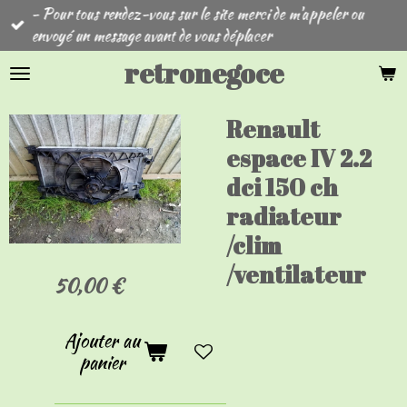
- Pour tous rendez-vous sur le site merci de m'appeler ou
Passer
envoyé un message avant de vous déplacer
au
contenu
retronegoce
principal
Renault
espace IV 2.2
dci 150 ch
radiateur
/clim
/ventilateur
50,00 €
Ajouter au
panier