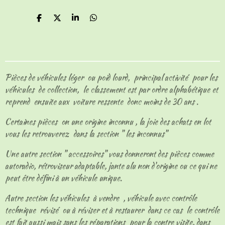
P
P
P
P
a
a
a
a
r
r
r
r
t
t
t
t
a
a
a
a
g
g
g
g
e
e
e
e
Pièces de véhicules léger ou poid lourd, principal activité pour les
r
r
r
r
véhicules de collection, le classement est par ordre alphabétique et
reprend ensuite aux voiture ressente donc moins de 30 ans .
Certaines pièces on une origine inconnu , la joie des achats en lot
vous les retrouverez dans la section " les inconnus"
Une autre section " accessoires" vous donneront des pièces comme
autoradio, rétroviseur adaptable, jante alu non d'origine ou ce qui ne
peut être défini à un véhicule unique.
Autre section les véhicules à vendre , véhicule avec contrôle
technique révisé ou à réviser et à restaurer dans ce cas le contrôle
est fait aussi mais sans les réparations pour la contre visite, dans