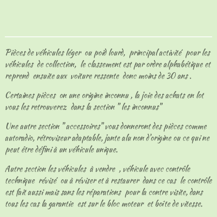
a
a
a
a
r
r
r
r
t
t
t
t
a
a
a
a
g
g
g
g
e
e
e
e
Pièces de véhicules léger ou poid lourd, principal activité pour les
r
r
r
r
véhicules de collection, le classement est par ordre alphabétique et
reprend ensuite aux voiture ressente donc moins de 30 ans .
Certaines pièces on une origine inconnu , la joie des achats en lot
vous les retrouverez dans la section " les inconnus"
Une autre section " accessoires" vous donneront des pièces comme
autoradio, rétroviseur adaptable, jante alu non d'origine ou ce qui ne
peut être défini à un véhicule unique.
Autre section les véhicules à vendre , véhicule avec contrôle
technique révisé ou à réviser et à restaurer dans ce cas le contrôle
est fait aussi mais sans les réparations pour la contre visite, dans
tous les cas la garantie est sur le bloc moteur et boîte de vitesse.