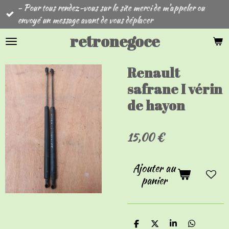
- Pour tous rendez-vous sur le site merci de m'appeler ou
Passer
envoyé un message avant de vous déplacer
au
contenu
retronegoce
principal
Renault
safrane I vérin
de hayon
15,00 €
Ajouter au
panier
P
P
P
P