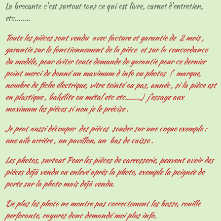
La brocante c'est surtout tous ce qui est livre, carnet d'entretien,
etc........
Toute les pièces sont vendu avec facture et garantie de 2 mois ,
garantie sur le fonctionnement de la pièce et sur la concordance
du modèle, pour éviter toute demande de garantie pour ce dernier
point merci de donné un maximum d info ou photos ( marque,
nombre de fiche électrique, vitre teinté ou pas, année , si la pièce est
en plastique , bakélite ou métal etc etc........) j'essaye aux
maximum les pièces si non je le précise .
Je peut aussi découper des pièces souder sur une coque exemple :
une aile arrière , un pavillon, un bas de caisse .
Les photos, surtout Pour les pièces de carrosserie, peuvent avoir des
pièces déjà vendu ou enlevé après la photo, exemple la poignée de
porte sur la photo mais déjà vendu.
De plus les photo ne montre pas correctement les bosse, rouille
perforante, rayures donc demandé moi plus info.