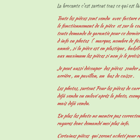
La brocante c'est surtout tous ce qui est livr
Toute les pièces sont vendu avec facture e
le fonctionnement de la pièce et sur la c
toute demande de garantie pour ce derni
d info ou photos ( marque, nombre de fiche
année , si la pièce est en plastique , bakélit
aux maximum les pièces si non je le précis
Je peut aussi découper des pièces souder s
arrière , un pavillon, un bas de caisse .
Les photos, surtout Pour les pièces de carr
déjà vendu ou enlevé après la photo, exemp
mais déjà vendu.
De plus les photo ne montre pas correcteme
rayures donc demandé moi plus info.
Certaines pièces qui seront acheté pour r