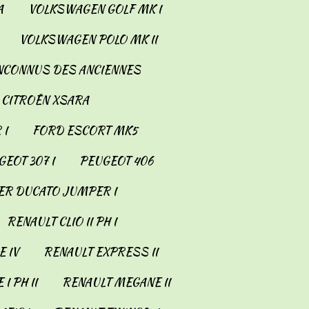
A
VOLKSWAGEN GOLF MK I
VOLKSWAGEN POLO MK II
INCONNUS DES ANCIENNES
CITROËN XSARA
 I
FORD ESCORT MK5
EOT 307 I
PEUGEOT 406
ER DUCATO JUMPER I
RENAULT CLIO II PH I
 IV
RENAULT EXPRESS II
I PH II
RENAULT MEGANE II