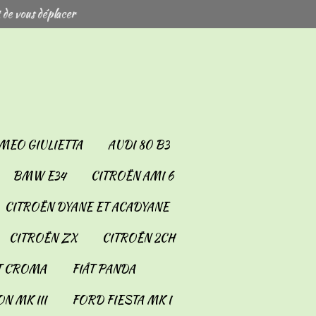
 de vous déplacer
MEO GIULIETTA
AUDI 80 B3
BMW E34
CITROËN AMI 6
CITROËN DYANE ET ACADYANE
CITROËN ZX
CITROËN 2CH
T CROMA
FIÂT PANDA
N MK III
FORD FIESTA MK I