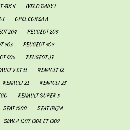
 MK II
IVECO DAILY I
01
OPEL CORSA A
OT 204
PEUGEOT 205
T 403
PEUGEOT 404
OT 605
PEUGEOT J7
AULT 9 ET 11
RENAULT 12
RENAULT 21
RENAULT 25
EGO
RENAULT SUPER 5
SEAT 1200
SEAT IBIZA
SIMCA 1307 1308 ET 1309