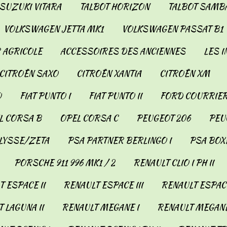
SUZUKI VITARA
TALBOT HORIZON
TALBOT SAMB
VOLKSWAGEN JETTA MK1
VOLKSWAGEN PASSAT B1
 AGRICOLE
ACCESSOIRES DES ANCIENNES
LES 
CITROËN SAXO
CITROËN XANTIA
CITROËN XM
O
FIAT PUNTO I
FIAT PUNTO II
FORD COURRIER
L CORSA B
OPEL CORSA C
PEUGEOT 206
PEUG
LYSSE/ZETA
PSA PARTNER BERLINGO I
PSA BOX
PORSCHE 911 996 MK1 / 2
RENAULT CLIO I PH II
 ESPACE II
RENAULT ESPACE III
RENAULT ESPACE
 LAGUNA II
RENAULT MEGANE I
RENAULT MEGANE 