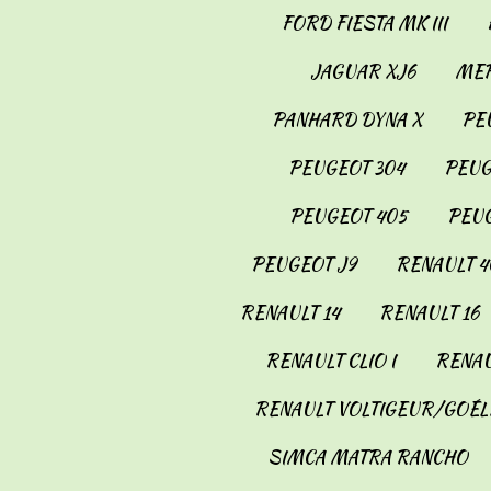
FORD FIESTA MK III
JAGUAR XJ6
MER
PANHARD DYNA X
PE
PEUGEOT 304
PEUG
PEUGEOT 405
PEUG
PEUGEOT J9
RENAULT 4
RENAULT 14
RENAULT 16
RENAULT CLIO I
RENAU
RENAULT VOLTIGEUR/GOÉL
SIMCA MATRA RANCHO