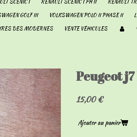
LT SCENIC I
RENAULT SCENIC I PH II
RENAULT TRA
WAGEN GOLF III
VOLKSWAGEN POLO II PHASE II
IRES DES MODERNES
VENTE VÉHICULES
Peugeot j7 
15,00 €
Ajouter au panier