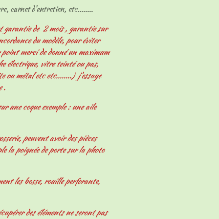
e, carnet d'entretien, etc........
t garantie de 2 mois , garantie sur
oncordance du modèle, pour éviter
er point merci de donné un maximum
 électrique, vitre teinté ou pas,
e ou métal etc etc........) j'essaye
e .
ur une coque exemple : une aile
osserie, peuvent avoir des pièces
le la poignée de porte sur la photo
nt les bosse, rouille perforante,
écupérer des éléments ne seront pas