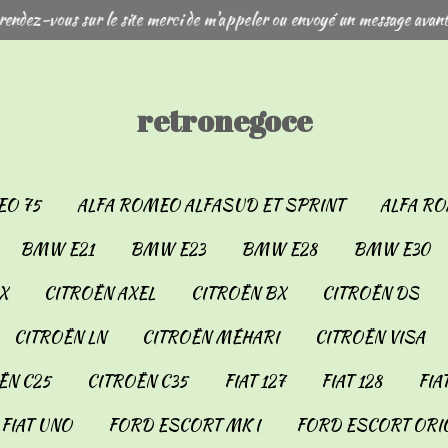
rendez-vous sur le site merci de m'appeler ou envoyé un message avant
retronegoce
EO 75
ALFA ROMEO ALFASUD ET SPRINT
ALFA RO
BMW E21
BMW E23
BMW E28
BMW E30
X
CITROËN AXEL
CITROËN BX
CITROËN DS
CITROËN LN
CITROËN MÉHARI
CITROËN VISA
ËN C25
CITROËN C35
FIAT 127
FIAT 128
FIA
FIAT UNO
FORD ESCORT MK I
FORD ESCORT ORIO