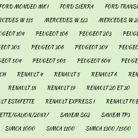
FORD MONDEO MK I
FORD SIERRA
FORD TRANSIT
CEDES W 115
MERCEDES W 123
MERCEDES W 2
UGEOT 104
PEUGEOT 106
PEUGEOT 203
PEUGE
EOT 305
PEUGEOT 306
PEUGEOT 309
PEUGEO
EOT 504
PEUGEOT 505
PEUGEOT 604
PEUGE
CH
RENAULT 4
RENAULT 5
RENAULT 6
REN
RENAULT 18
RENAULT 19
RENAULT 20 ET 30
LT ESTAFETTE
RENAULT EXPRESS I
RENAULT FU
ETTE/GALION/2087/
SAVIEM SG2
SAVIEM TP3
SIMCA 1000
SIMCA 1100
SIMCA 1300 /1500