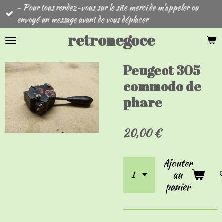
- Pour tous rendez-vous sur le site merci de m'appeler ou
Passer
envoyé un message avant de vous déplacer
au
contenu
retronegoce
principal
Peugeot 305
commodo de
phare
20,00 €
Ajouter
au
panier