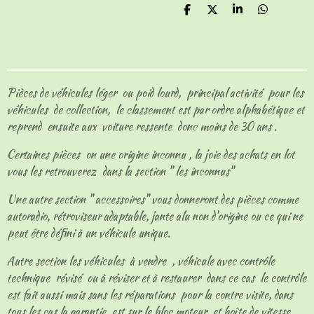
P
P
P
P
a
a
a
a
r
r
r
r
t
t
t
t
a
a
a
a
g
g
g
g
e
e
e
e
Pièces de véhicules léger ou poid lourd, principal activité pour les
r
r
r
r
véhicules de collection, le classement est par ordre alphabétique et
reprend ensuite aux voiture ressente donc moins de 30 ans .
Certaines pièces on une origine inconnu , la joie des achats en lot
vous les retrouverez dans la section " les inconnus"
Une autre section " accessoires" vous donneront des pièces comme
autoradio, rétroviseur adaptable, jante alu non d'origine ou ce qui ne
peut être défini à un véhicule unique.
Autre section les véhicules à vendre , véhicule avec contrôle
technique révisé ou à réviser et à restaurer dans ce cas le contrôle
est fait aussi mais sans les réparations pour la contre visite, dans
tous les cas la garantie est sur le bloc moteur et boîte de vitesse.