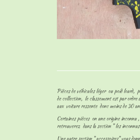
Pièces de véhicules léger ou poid lourd, p
de collection, le classement est par ordre
aux voiture ressente donc moins de 30 an
Certaines pièces on une origine inconnu , l
retrouverez dans la section " les inconnu
Une autre section " accessoires" vous don