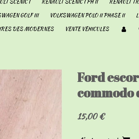
LT SCENIC I
RENAULT SCENIC I PH II
RENAULT TRA
WAGEN GOLF III
VOLKSWAGEN POLO II PHASE II
IRES DES MODERNES
VENTE VÉHICULES
Ford escor
commodo 
15,00 €