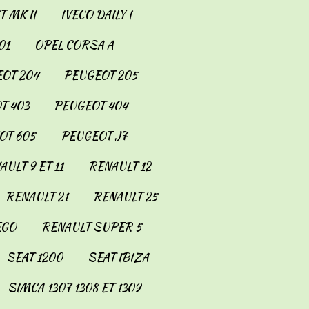
 MK II
IVECO DAILY I
01
OPEL CORSA A
OT 204
PEUGEOT 205
T 403
PEUGEOT 404
OT 605
PEUGEOT J7
AULT 9 ET 11
RENAULT 12
RENAULT 21
RENAULT 25
EGO
RENAULT SUPER 5
SEAT 1200
SEAT IBIZA
SIMCA 1307 1308 ET 1309