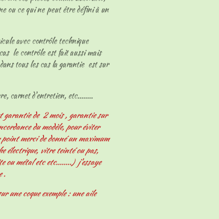
ne ou ce qui ne peut être défini à un
hicule avec contrôle technique
cas le contrôle est fait aussi mais
dans tous les cas la garantie est sur
e, carnet d'entretien, etc........
t garantie de 2 mois , garantie sur
oncordance du modèle, pour éviter
er point merci de donné un maximum
 électrique, vitre teinté ou pas,
e ou métal etc etc........) j'essaye
e .
ur une coque exemple : une aile