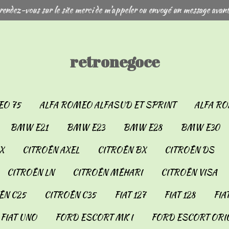
rendez-vous sur le site merci de m'appeler ou envoyé un message avant
retronegoce
EO 75
ALFA ROMEO ALFASUD ET SPRINT
ALFA RO
BMW E21
BMW E23
BMW E28
BMW E30
X
CITROËN AXEL
CITROËN BX
CITROËN DS
CITROËN LN
CITROËN MÉHARI
CITROËN VISA
ËN C25
CITROËN C35
FIAT 127
FIAT 128
FIA
FIAT UNO
FORD ESCORT MK I
FORD ESCORT ORIO