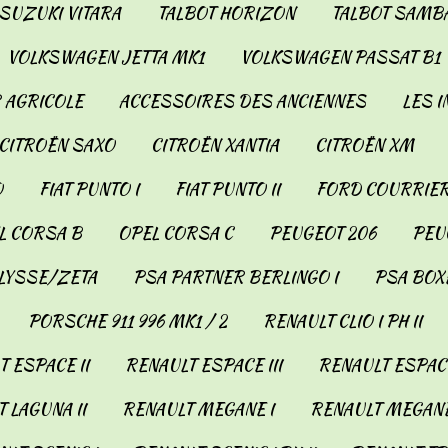
SUZUKI VITARA
TALBOT HORIZON
TALBOT SAMB
VOLKSWAGEN JETTA MK1
VOLKSWAGEN PASSAT B1
 AGRICOLE
ACCESSOIRES DES ANCIENNES
LES 
CITROËN SAXO
CITROËN XANTIA
CITROËN XM
O
FIAT PUNTO I
FIAT PUNTO II
FORD COURRIER
L CORSA B
OPEL CORSA C
PEUGEOT 206
PEUG
LYSSE/ZETA
PSA PARTNER BERLINGO I
PSA BOX
PORSCHE 911 996 MK1 / 2
RENAULT CLIO I PH II
 ESPACE II
RENAULT ESPACE III
RENAULT ESPACE
 LAGUNA II
RENAULT MEGANE I
RENAULT MEGANE 