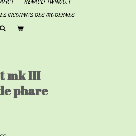
FIC I
RENAULT TWINGO. I
LES INCONNUS DES MODERNES
t mk III
de phare