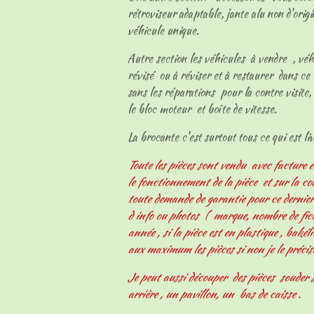
rétroviseur adaptable, jante alu non d'origi
véhicule unique.
Autre section les véhicules à vendre , vé
révisé ou à réviser et à restaurer dans ce 
sans les réparations pour la contre visite, 
le bloc moteur et boîte de vitesse.
La brocante c'est surtout tous ce qui est livr
Toute les pièces sont vendu avec facture e
le fonctionnement de la pièce et sur la c
toute demande de garantie pour ce derni
d info ou photos ( marque, nombre de fiche
année , si la pièce est en plastique , bakélit
aux maximum les pièces si non je le précis
Je peut aussi découper des pièces souder s
arrière , un pavillon, un bas de caisse .