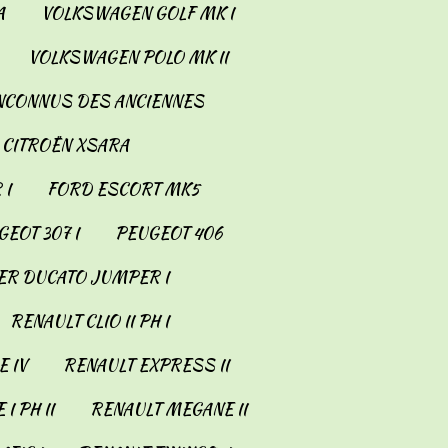
A
VOLKSWAGEN GOLF MK I
VOLKSWAGEN POLO MK II
INCONNUS DES ANCIENNES
CITROËN XSARA
 I
FORD ESCORT MK5
EOT 307 I
PEUGEOT 406
ER DUCATO JUMPER I
RENAULT CLIO II PH I
 IV
RENAULT EXPRESS II
I PH II
RENAULT MEGANE II