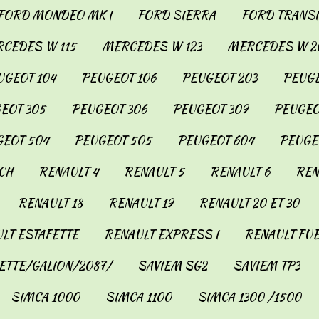
FORD MONDEO MK I
FORD SIERRA
FORD TRANSIT
CEDES W 115
MERCEDES W 123
MERCEDES W 2
UGEOT 104
PEUGEOT 106
PEUGEOT 203
PEUGE
EOT 305
PEUGEOT 306
PEUGEOT 309
PEUGEO
EOT 504
PEUGEOT 505
PEUGEOT 604
PEUGE
CH
RENAULT 4
RENAULT 5
RENAULT 6
REN
RENAULT 18
RENAULT 19
RENAULT 20 ET 30
LT ESTAFETTE
RENAULT EXPRESS I
RENAULT FU
ETTE/GALION/2087/
SAVIEM SG2
SAVIEM TP3
SIMCA 1000
SIMCA 1100
SIMCA 1300 /1500