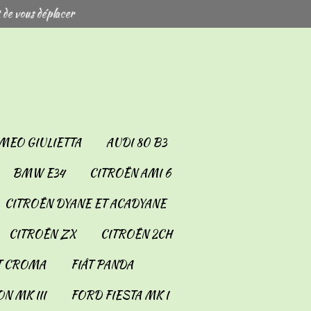
 de vous déplacer
MEO GIULIETTA
AUDI 80 B3
BMW E34
CITROËN AMI 6
CITROËN DYANE ET ACADYANE
CITROËN ZX
CITROËN 2CH
T CROMA
FIÂT PANDA
N MK III
FORD FIESTA MK I