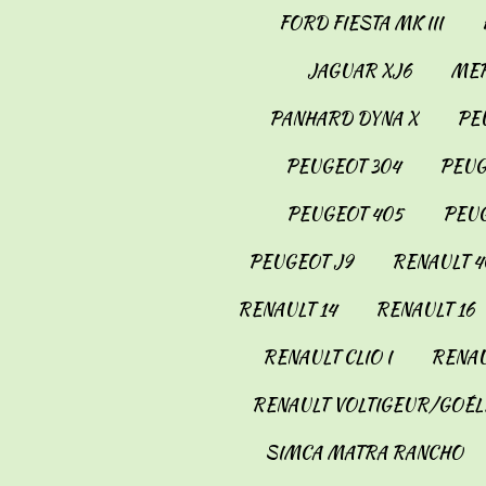
FORD FIESTA MK III
JAGUAR XJ6
MER
PANHARD DYNA X
PE
PEUGEOT 304
PEUG
PEUGEOT 405
PEUG
PEUGEOT J9
RENAULT 4
RENAULT 14
RENAULT 16
RENAULT CLIO I
RENAU
RENAULT VOLTIGEUR/GOÉL
SIMCA MATRA RANCHO