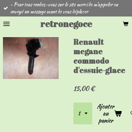
- Pour tous rendez-vous sur le site merci de m'appeler ou
Passer
envoyé un message avant de vous déplacer
au
contenu
retronegoce
principal
Renault
megane
commodo
d'essuie-glace
15,00 €
Ajouter
au
panier