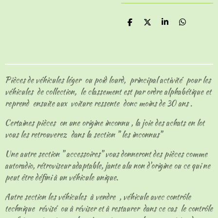
P
P
P
P
a
a
a
a
r
r
r
r
t
t
t
t
a
a
a
a
g
g
g
g
e
e
e
e
Pièces de véhicules léger ou poid lourd, principal activité pour les
r
r
r
r
véhicules de collection, le classement est par ordre alphabétique et
reprend ensuite aux voiture ressente donc moins de 30 ans .
Certaines pièces on une origine inconnu , la joie des achats en lot
vous les retrouverez dans la section " les inconnus"
Une autre section " accessoires" vous donneront des pièces comme
autoradio, rétroviseur adaptable, jante alu non d'origine ou ce qui ne
peut être défini à un véhicule unique.
Autre section les véhicules à vendre , véhicule avec contrôle
technique révisé ou à réviser et à restaurer dans ce cas le contrôle