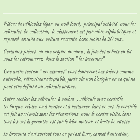
t
t
t
t
a
a
a
a
g
g
g
g
e
e
e
e
Pièces de véhicules léger ou poid lourd, principal activité pour les
r
r
r
r
véhicules de collection, le classement est par ordre alphabétique et
reprend ensuite aux voiture ressente donc moins de 30 ans .
Certaines pièces on une origine inconnu , la joie des achats en lot
vous les retrouverez dans la section " les inconnus"
Une autre section " accessoires" vous donneront des pièces comme
autoradio, rétroviseur adaptable, jante alu non d'origine ou ce qui ne
peut être défini à un véhicule unique.
Autre section les véhicules à vendre , véhicule avec contrôle
technique révisé ou à réviser et à restaurer dans ce cas le contrôle
est fait aussi mais sans les réparations pour la contre visite, dans
tous les cas la garantie est sur le bloc moteur et boîte de vitesse.
La brocante c'est surtout tous ce qui est livre, carnet d'entretien,