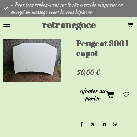
- Pour tous rendez-vous sur le site merci de m'appeler ou
Passer
envoyé un message avant de vous déplacer
au
contenu
retronegoce
principal
Peugeot 306 I
capot
50,00 €
Ajouter au
panier
P
P
P
P
a
a
a
a
r
r
r
r