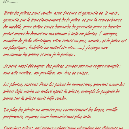
etc........
Toute les pièces sont vendu avec facture et garantie de 2 mois ,
garantie sur le fonctionnement de la pièce et sur la concordance
du modèle, pour éviter toute demande de garantie pour ce dernier
point merci de donné un maximum d info ou photos ( marque,
nombre de fiche électrique, vitre teinté ou pas, année , si la pièce est
en plastique , bakélite ou métal etc etc........) j'essaye aux
maximum les pièces si non je le précise .
Je peut aussi découper des pièces souder sur une coque exemple :
une aile arrière , un pavillon, un bas de caisse .
Les photos, surtout Pour les pièces de carrosserie, peuvent avoir des
pièces déjà vendu ou enlevé après la photo, exemple la poignée de
porte sur la photo mais déjà vendu.
De plus les photo ne montre pas correctement les bosse, rouille
perforante, rayures donc demandé moi plus info.
Certaines pièces qui seront acheté pour récupérer des éléments ne