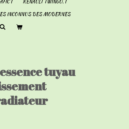
FIC I
RENAULT TWINGO. I
LES INCONNUS DES MODERNES
 essence tuyau
dissement
radiateur