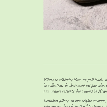
Pièces de véhicules léger ou poid lourd, p
de collection, le classement est par ordre
aux voiture ressente donc moins de 30 an
Certaines pièces on une origine inconnu , l
retrouverez dans la section " les inconnu