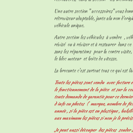
Une autre section " accessoires" vous don
rétroviseur adaptable, jante alu non d'origi
véhicule unique.
Autre section les véhicules à vendre , vé
révisé ou à réviser et à restaurer dans ce 
sans les réparations pour la contre visite, 
le bloc moteur et boîte de vitesse.
La brocante c'est surtout tous ce qui est livr
Toute les pièces sont vendu avec facture e
le fonctionnement de la pièce et sur la c
toute demande de garantie pour ce derni
d info ou photos ( marque, nombre de fiche
année , si la pièce est en plastique , bakélit
aux maximum les pièces si non je le précis
Je peut aussi découper des pièces souder s