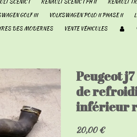
LT SCENIC I
RENAULT SCENIC I PH II
RENAULT TRA
WAGEN GOLF III
VOLKSWAGEN POLO II PHASE II
IRES DES MODERNES
VENTE VÉHICULES
Peugeot j7
de refroi
inférieur 
20,00 €