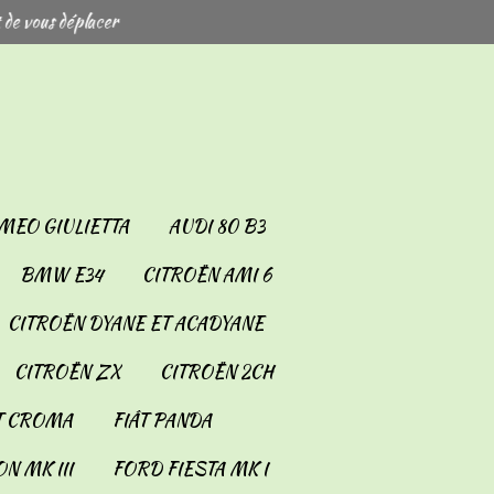
 de vous déplacer
MEO GIULIETTA
AUDI 80 B3
BMW E34
CITROËN AMI 6
CITROËN DYANE ET ACADYANE
CITROËN ZX
CITROËN 2CH
T CROMA
FIÂT PANDA
N MK III
FORD FIESTA MK I