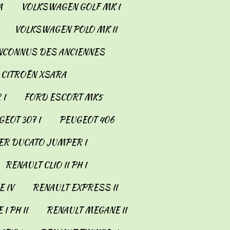
A
VOLKSWAGEN GOLF MK I
VOLKSWAGEN POLO MK II
INCONNUS DES ANCIENNES
CITROËN XSARA
 I
FORD ESCORT MK5
EOT 307 I
PEUGEOT 406
ER DUCATO JUMPER I
RENAULT CLIO II PH I
 IV
RENAULT EXPRESS II
I PH II
RENAULT MEGANE II