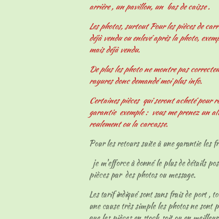
arrière , un pavillon, un bas de caisse .
Les photos, surtout Pour les pièces de carr
déjà vendu ou enlevé après la photo, exemp
mais déjà vendu.
De plus les photo ne montre pas correcteme
rayures donc demandé moi plus info.
Certaines pièces qui seront acheté pour r
garantie exemple : vous me prenez un al
roulement ou la carcasse.
Pour les retours suite à une garantie les fr
je m'efforce à donné le plus de détails pos
pièces par des photos ou message.
Les tarif indiqué sont sans frais de port , t
une cause très simple les photos ne sont p
que les pièces en stock soit ou en meilleur