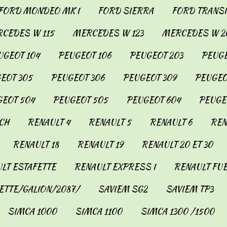
FORD MONDEO MK I
FORD SIERRA
FORD TRANSIT
CEDES W 115
MERCEDES W 123
MERCEDES W 2
UGEOT 104
PEUGEOT 106
PEUGEOT 203
PEUGE
EOT 305
PEUGEOT 306
PEUGEOT 309
PEUGEO
EOT 504
PEUGEOT 505
PEUGEOT 604
PEUGE
CH
RENAULT 4
RENAULT 5
RENAULT 6
REN
RENAULT 18
RENAULT 19
RENAULT 20 ET 30
LT ESTAFETTE
RENAULT EXPRESS I
RENAULT FU
ETTE/GALION/2087/
SAVIEM SG2
SAVIEM TP3
SIMCA 1000
SIMCA 1100
SIMCA 1300 /1500