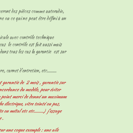
neront des pièces comme autoradio,
ne ou ce qui ne peut être défini à un
hicule avec contrôle technique
cas le contrôle est fait aussi mais
dans tous les cas la garantie est sur
e, carnet d'entretien, etc........
t garantie de 2 mois , garantie sur
oncordance du modèle, pour éviter
er point merci de donné un maximum
 électrique, vitre teinté ou pas,
e ou métal etc etc........) j'essaye
e .
ur une coque exemple : une aile