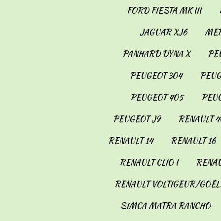
FORD FIESTA MK III
JAGUAR XJ6
MER
PANHARD DYNA X
PE
PEUGEOT 304
PEUG
PEUGEOT 405
PEUG
PEUGEOT J9
RENAULT 4
RENAULT 14
RENAULT 16
RENAULT CLIO I
RENAU
RENAULT VOLTIGEUR/GOÉL
SIMCA MATRA RANCHO