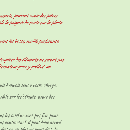
osserie, peuvent avoir des pièces
le la poignée de porte sur la photo
nt les bosse, rouille perforante,
écupérer des éléments ne seront pas
ternateur pour y prélèvé un
ais d'envois sont à votre charge.
sible sur les défauts, usure des
ous les tarif ne sont pas fixe pour
as contractuel il peut donc arrivé
 état ou en plus mauvais état, le