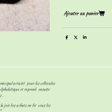
Ajouter au panier
P
P
P
a
a
a
r
r
r
t
t
t
a
a
a
g
g
g
e
e
e
r
r
r
rincipal activité pour les véhicules
 alphabétique et reprend ensuite
s .
a joie des achats en lot vous les
s"