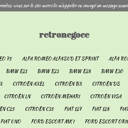
rendez-vous sur le site merci de m'appeler ou envoyé un message avant
retronegoce
EO 75
ALFA ROMEO ALFASUD ET SPRINT
ALFA RO
BMW E21
BMW E23
BMW E28
BMW E30
X
CITROËN AXEL
CITROËN BX
CITROËN DS
CITROËN LN
CITROËN MÉHARI
CITROËN VISA
ËN C25
CITROËN C35
FIAT 127
FIAT 128
FIA
FIAT UNO
FORD ESCORT MK I
FORD ESCORT ORIO