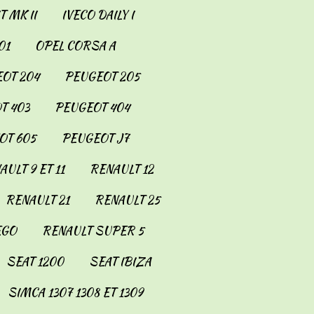
 MK II
IVECO DAILY I
01
OPEL CORSA A
OT 204
PEUGEOT 205
T 403
PEUGEOT 404
OT 605
PEUGEOT J7
AULT 9 ET 11
RENAULT 12
RENAULT 21
RENAULT 25
EGO
RENAULT SUPER 5
SEAT 1200
SEAT IBIZA
SIMCA 1307 1308 ET 1309