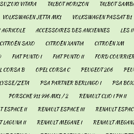
SUZUKI VITARA
TALBOT HORIZON
TALBOT SAMB
VOLKSWAGEN JETTA MK1
VOLKSWAGEN PASSAT B1
 AGRICOLE
ACCESSOIRES DES ANCIENNES
LES 
CITROËN SAXO
CITROËN XANTIA
CITROËN XM
O
FIAT PUNTO I
FIAT PUNTO II
FORD COURRIER
L CORSA B
OPEL CORSA C
PEUGEOT 206
PEUG
LYSSE/ZETA
PSA PARTNER BERLINGO I
PSA BOX
PORSCHE 911 996 MK1 / 2
RENAULT CLIO I PH II
 ESPACE II
RENAULT ESPACE III
RENAULT ESPACE
 LAGUNA II
RENAULT MEGANE I
RENAULT MEGANE 