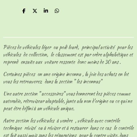
P
P
P
P
a
a
a
a
r
r
r
r
t
t
t
t
a
a
a
a
g
g
g
g
e
e
e
e
Pièces de véhicules léger ou poid lourd, principal activité pour les
r
r
r
r
véhicules de collection, le classement est par ordre alphabétique et
reprend ensuite aux voiture ressente donc moins de 30 ans .
Certaines pièces on une origine inconnu , la joie des achats en lot
vous les retrouverez dans la section " les inconnus"
Une autre section " accessoires" vous donneront des pièces comme
autoradio, rétroviseur adaptable, jante alu non d'origine ou ce qui ne
peut être défini à un véhicule unique.
Autre section les véhicules à vendre , véhicule avec contrôle
technique révisé ou à réviser et à restaurer dans ce cas le contrôle
est fait aussi mais sans les réparations pour la contre visite, dans