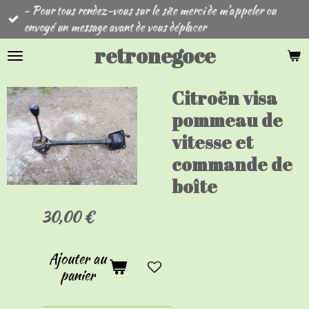
- Pour tous rendez-vous sur le site merci de m'appeler ou
Passer
envoyé un message avant de vous déplacer
au
contenu
retronegoce
principal
Citroën visa
pommeau de
vitesse et
commande de
boîte
30,00 €
Ajouter au
panier