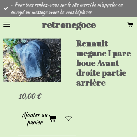
- Pour tous rendez-vous sur le site merci de m'appeler ou
Passer
envoyé un message avant de vous déplacer
au
contenu
retronegoce
principal
Renault
megane I pare
boue Avant
droite partie
arrière
10,00 €
Ajouter au
panier