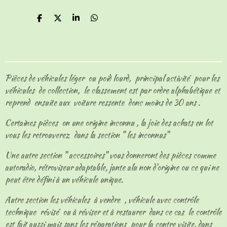
P
P
P
P
a
a
a
a
r
r
r
r
t
t
t
t
a
a
a
a
g
g
g
g
e
e
e
e
Pièces de véhicules léger ou poid lourd, principal activité pour les
r
r
r
r
véhicules de collection, le classement est par ordre alphabétique et
reprend ensuite aux voiture ressente donc moins de 30 ans .
Certaines pièces on une origine inconnu , la joie des achats en lot
vous les retrouverez dans la section " les inconnus"
Une autre section " accessoires" vous donneront des pièces comme
autoradio, rétroviseur adaptable, jante alu non d'origine ou ce qui ne
peut être défini à un véhicule unique.
Autre section les véhicules à vendre , véhicule avec contrôle
technique révisé ou à réviser et à restaurer dans ce cas le contrôle
est fait aussi mais sans les réparations pour la contre visite, dans