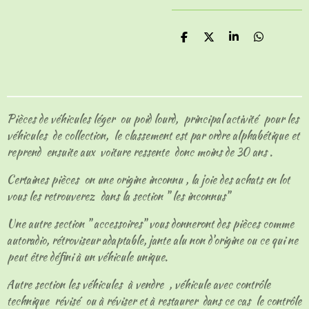
P
P
P
P
a
a
a
a
r
r
r
r
t
t
t
t
a
a
a
a
g
g
g
g
e
e
e
e
Pièces de véhicules léger ou poid lourd, principal activité pour les
r
r
r
r
véhicules de collection, le classement est par ordre alphabétique et
reprend ensuite aux voiture ressente donc moins de 30 ans .
Certaines pièces on une origine inconnu , la joie des achats en lot
vous les retrouverez dans la section " les inconnus"
Une autre section " accessoires" vous donneront des pièces comme
autoradio, rétroviseur adaptable, jante alu non d'origine ou ce qui ne
peut être défini à un véhicule unique.
Autre section les véhicules à vendre , véhicule avec contrôle
technique révisé ou à réviser et à restaurer dans ce cas le contrôle