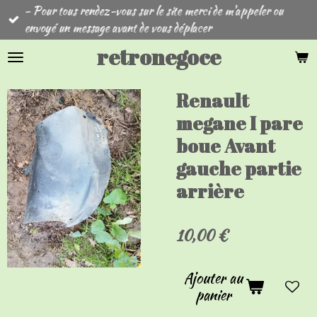
- Pour tous rendez-vous sur le site merci de m'appeler ou
Passer
envoyé un message avant de vous déplacer
au
contenu
retronegoce
principal
Renault
megane I pare
boue Avant
gauche partie
arrière
10,00 €
Ajouter au
panier