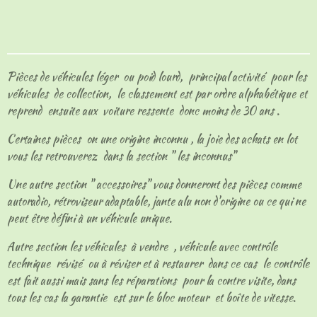
a
a
a
a
r
r
r
r
t
t
t
t
a
a
a
a
g
g
g
g
e
e
e
e
Pièces de véhicules léger ou poid lourd, principal activité pour les
r
r
r
r
véhicules de collection, le classement est par ordre alphabétique et
reprend ensuite aux voiture ressente donc moins de 30 ans .
Certaines pièces on une origine inconnu , la joie des achats en lot
vous les retrouverez dans la section " les inconnus"
Une autre section " accessoires" vous donneront des pièces comme
autoradio, rétroviseur adaptable, jante alu non d'origine ou ce qui ne
peut être défini à un véhicule unique.
Autre section les véhicules à vendre , véhicule avec contrôle
technique révisé ou à réviser et à restaurer dans ce cas le contrôle
est fait aussi mais sans les réparations pour la contre visite, dans
tous les cas la garantie est sur le bloc moteur et boîte de vitesse.