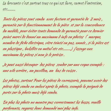
La brocante c'est surtout tous ce qui est livre, carnet d'entretien,
etc........
Toute les pièces sont vendu avec facture et garantie de 2 mois ,
garantie sur le fonctionnement de la pièce et sur la concordance
du modèle, pour éviter toute demande de garantie pour ce dernier
point merci de donné un maximum d info ou photos ( marque,
nombre de fiche électrique, vitre teinté ou pas, année , si la pièce est
en plastique , bakélite ou métal etc etc........) j'essaye aux
maximum les pièces si non je le précise .
Je peut aussi découper des pièces souder sur une coque exemple :
une aile arrière , un pavillon, un bas de caisse .
Les photos, surtout Pour les pièces de carrosserie, peuvent avoir des
pièces déjà vendu ou enlevé après la photo, exemple la poignée de
porte sur la photo mais déjà vendu.
De plus les photo ne montre pas correctement les bosse, rouille
perforante, rayures donc demandé moi plus info.