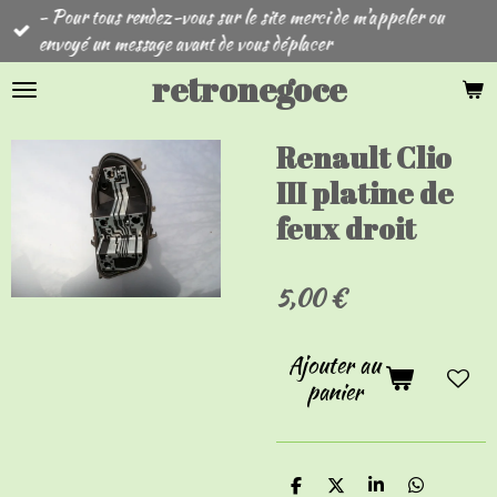
- Pour tous rendez-vous sur le site merci de m'appeler ou
Passer
envoyé un message avant de vous déplacer
au
contenu
retronegoce
principal
Renault Clio
III platine de
feux droit
5,00 €
Ajouter au
panier
P
P
P
P