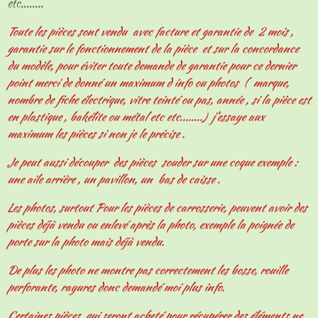
etc........
Toute les pièces sont vendu avec facture et garantie de 2 mois ,
garantie sur le fonctionnement de la pièce et sur la concordance
du modèle, pour éviter toute demande de garantie pour ce dernier
point merci de donné un maximum d info ou photos ( marque,
nombre de fiche électrique, vitre teinté ou pas, année , si la pièce est
en plastique , bakélite ou métal etc etc........) j'essaye aux
maximum les pièces si non je le précise .
Je peut aussi découper des pièces souder sur une coque exemple :
une aile arrière , un pavillon, un bas de caisse .
Les photos, surtout Pour les pièces de carrosserie, peuvent avoir des
pièces déjà vendu ou enlevé après la photo, exemple la poignée de
porte sur la photo mais déjà vendu.
De plus les photo ne montre pas correctement les bosse, rouille
perforante, rayures donc demandé moi plus info.
Certaines pièces qui seront acheté pour récupérer des éléments ne