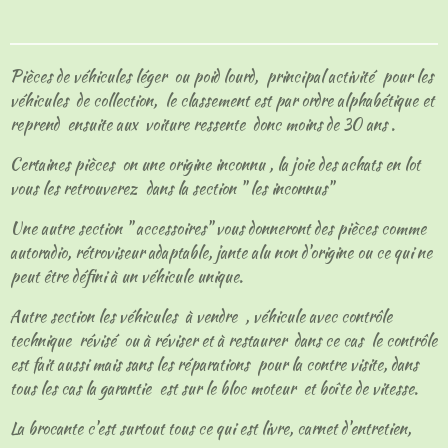
t
t
t
t
a
a
a
a
g
g
g
g
e
e
e
e
Pièces de véhicules léger ou poid lourd, principal activité pour les
r
r
r
r
véhicules de collection, le classement est par ordre alphabétique et
reprend ensuite aux voiture ressente donc moins de 30 ans .
Certaines pièces on une origine inconnu , la joie des achats en lot
vous les retrouverez dans la section " les inconnus"
Une autre section " accessoires" vous donneront des pièces comme
autoradio, rétroviseur adaptable, jante alu non d'origine ou ce qui ne
peut être défini à un véhicule unique.
Autre section les véhicules à vendre , véhicule avec contrôle
technique révisé ou à réviser et à restaurer dans ce cas le contrôle
est fait aussi mais sans les réparations pour la contre visite, dans
tous les cas la garantie est sur le bloc moteur et boîte de vitesse.
La brocante c'est surtout tous ce qui est livre, carnet d'entretien,