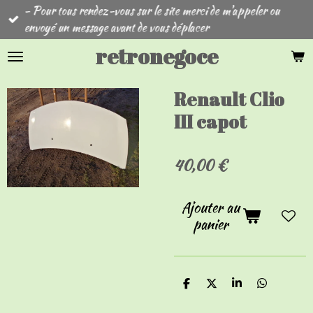
- Pour tous rendez-vous sur le site merci de m'appeler ou
Passer
envoyé un message avant de vous déplacer
au
contenu
retronegoce
principal
Renault Clio
III capot
40,00 €
Ajouter au
panier
P
P
P
P
a
a
a
a
r
r
r
r