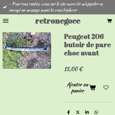
- Pour tous rendez-vous sur le site merci de m'appeler ou
Passer
envoyé un message avant de vous déplacer
au
contenu
retronegoce
principal
Peugeot 206
butoir de pare
choc avant
15,00 €
Ajouter au
panier
P
P
P
P