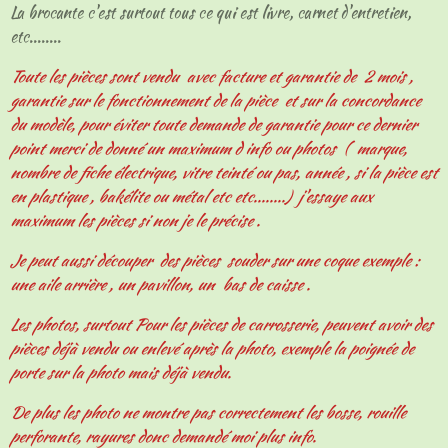
La brocante c'est surtout tous ce qui est livre, carnet d'entretien,
etc........
Toute les pièces sont vendu avec facture et garantie de 2 mois ,
garantie sur le fonctionnement de la pièce et sur la concordance
du modèle, pour éviter toute demande de garantie pour ce dernier
point merci de donné un maximum d info ou photos ( marque,
nombre de fiche électrique, vitre teinté ou pas, année , si la pièce est
en plastique , bakélite ou métal etc etc........) j'essaye aux
maximum les pièces si non je le précise .
Je peut aussi découper des pièces souder sur une coque exemple :
une aile arrière , un pavillon, un bas de caisse .
Les photos, surtout Pour les pièces de carrosserie, peuvent avoir des
pièces déjà vendu ou enlevé après la photo, exemple la poignée de
porte sur la photo mais déjà vendu.
De plus les photo ne montre pas correctement les bosse, rouille
perforante, rayures donc demandé moi plus info.