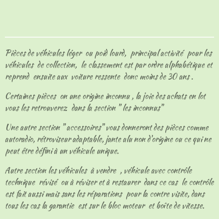
a
a
a
a
r
r
r
r
t
t
t
t
a
a
a
a
g
g
g
g
e
e
e
e
Pièces de véhicules léger ou poid lourd, principal activité pour les
r
r
r
r
véhicules de collection, le classement est par ordre alphabétique et
reprend ensuite aux voiture ressente donc moins de 30 ans .
Certaines pièces on une origine inconnu , la joie des achats en lot
vous les retrouverez dans la section " les inconnus"
Une autre section " accessoires" vous donneront des pièces comme
autoradio, rétroviseur adaptable, jante alu non d'origine ou ce qui ne
peut être défini à un véhicule unique.
Autre section les véhicules à vendre , véhicule avec contrôle
technique révisé ou à réviser et à restaurer dans ce cas le contrôle
est fait aussi mais sans les réparations pour la contre visite, dans
tous les cas la garantie est sur le bloc moteur et boîte de vitesse.