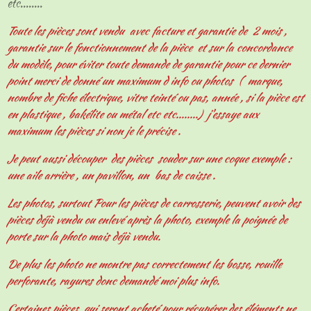
etc........
Toute les pièces sont vendu avec facture et garantie de 2 mois ,
garantie sur le fonctionnement de la pièce et sur la concordance
du modèle, pour éviter toute demande de garantie pour ce dernier
point merci de donné un maximum d info ou photos ( marque,
nombre de fiche électrique, vitre teinté ou pas, année , si la pièce est
en plastique , bakélite ou métal etc etc........) j'essaye aux
maximum les pièces si non je le précise .
Je peut aussi découper des pièces souder sur une coque exemple :
une aile arrière , un pavillon, un bas de caisse .
Les photos, surtout Pour les pièces de carrosserie, peuvent avoir des
pièces déjà vendu ou enlevé après la photo, exemple la poignée de
porte sur la photo mais déjà vendu.
De plus les photo ne montre pas correctement les bosse, rouille
perforante, rayures donc demandé moi plus info.
Certaines pièces qui seront acheté pour récupérer des éléments ne