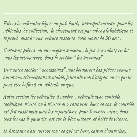
t
t
t
t
a
a
a
a
g
g
g
g
e
e
e
e
Pièces de véhicules léger ou poid lourd, principal activité pour les
r
r
r
r
véhicules de collection, le classement est par ordre alphabétique et
reprend ensuite aux voiture ressente donc moins de 30 ans .
Certaines pièces on une origine inconnu , la joie des achats en lot
vous les retrouverez dans la section " les inconnus"
Une autre section " accessoires" vous donneront des pièces comme
autoradio, rétroviseur adaptable, jante alu non d'origine ou ce qui ne
peut être défini à un véhicule unique.
Autre section les véhicules à vendre , véhicule avec contrôle
technique révisé ou à réviser et à restaurer dans ce cas le contrôle
est fait aussi mais sans les réparations pour la contre visite, dans
tous les cas la garantie est sur le bloc moteur et boîte de vitesse.
La brocante c'est surtout tous ce qui est livre, carnet d'entretien,