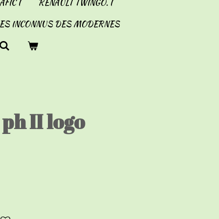
FIC I
RENAULT TWINGO. I
LES INCONNUS DES MODERNES
ph II logo