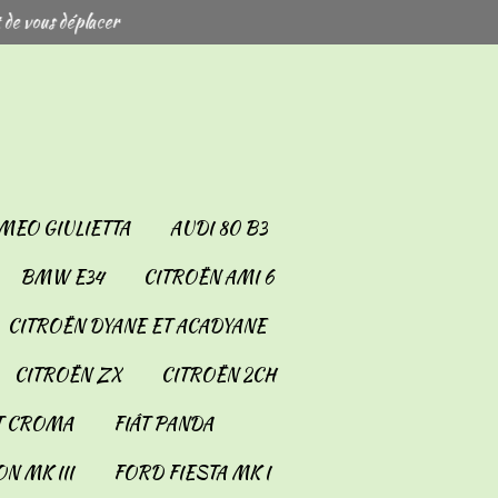
 de vous déplacer
MEO GIULIETTA
AUDI 80 B3
BMW E34
CITROËN AMI 6
CITROËN DYANE ET ACADYANE
CITROËN ZX
CITROËN 2CH
T CROMA
FIÂT PANDA
N MK III
FORD FIESTA MK I