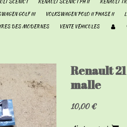
LT SCENIC I
RENAULT SCENIC I PH II
RENAULT TRA
WAGEN GOLF III
VOLKSWAGEN POLO II PHASE II
IRES DES MODERNES
VENTE VÉHICULES
Renault 21 
malle
10,00 €