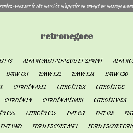
rendez-vous sur le site merci de m'appeler ou envoyé un message avant
retronegoce
EO 75
ALFA ROMEO ALFASUD ET SPRINT
ALFA RO
BMW E21
BMW E23
BMW E28
BMW E30
X
CITROËN AXEL
CITROËN BX
CITROËN DS
CITROËN LN
CITROËN MÉHARI
CITROËN VISA
ËN C25
CITROËN C35
FIAT 127
FIAT 128
FIA
FIAT UNO
FORD ESCORT MK I
FORD ESCORT ORIO