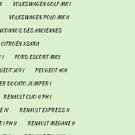
A
VOLKSWAGEN GOLF MK I
VOLKSWAGEN POLO MK II
INCONNUS DES ANCIENNES
CITROËN XSARA
 I
FORD ESCORT MK5
EOT 307 I
PEUGEOT 406
ER DUCATO JUMPER I
RENAULT CLIO II PH I
 IV
RENAULT EXPRESS II
I PH II
RENAULT MEGANE II