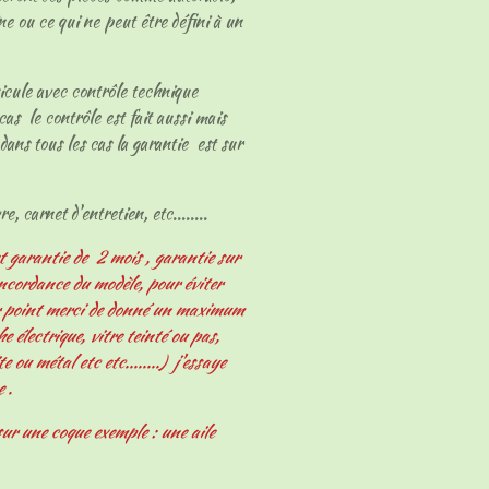
ne ou ce qui ne peut être défini à un
hicule avec contrôle technique
cas le contrôle est fait aussi mais
dans tous les cas la garantie est sur
e, carnet d'entretien, etc........
t garantie de 2 mois , garantie sur
oncordance du modèle, pour éviter
er point merci de donné un maximum
 électrique, vitre teinté ou pas,
e ou métal etc etc........) j'essaye
e .
ur une coque exemple : une aile