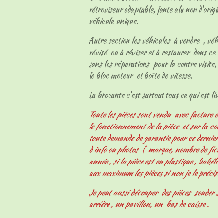
rétroviseur adaptable, jante alu non d'origi
véhicule unique.
Autre section les véhicules à vendre , vé
révisé ou à réviser et à restaurer dans ce 
sans les réparations pour la contre visite, 
le bloc moteur et boîte de vitesse.
La brocante c'est surtout tous ce qui est livr
Toute les pièces sont vendu avec facture e
le fonctionnement de la pièce et sur la c
toute demande de garantie pour ce derni
d info ou photos ( marque, nombre de fiche
année , si la pièce est en plastique , bakélit
aux maximum les pièces si non je le précis
Je peut aussi découper des pièces souder s
arrière , un pavillon, un bas de caisse .