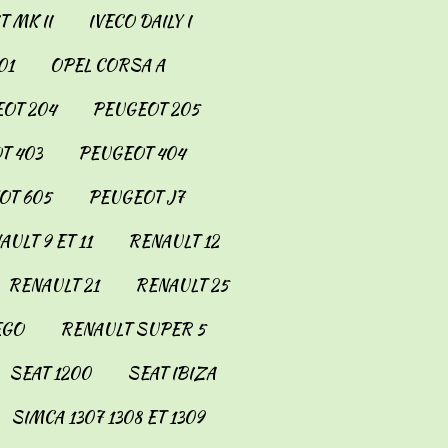
 MK II
IVECO DAILY I
01
OPEL CORSA A
OT 204
PEUGEOT 205
T 403
PEUGEOT 404
OT 605
PEUGEOT J7
AULT 9 ET 11
RENAULT 12
RENAULT 21
RENAULT 25
EGO
RENAULT SUPER 5
SEAT 1200
SEAT IBIZA
SIMCA 1307 1308 ET 1309