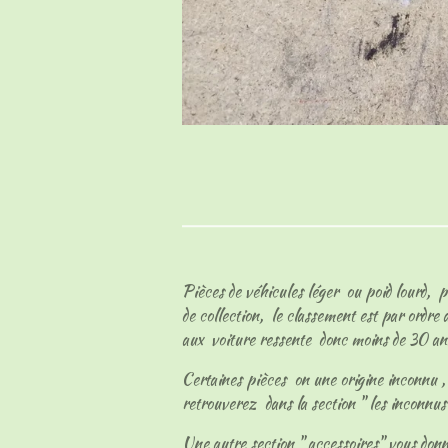
Pièces de véhicules léger ou poid lourd, p
de collection, le classement est par ordre
aux voiture ressente donc moins de 30 an
Certaines pièces on une origine inconnu , l
retrouverez dans la section " les inconnu
Une autre section " accessoires" vous don