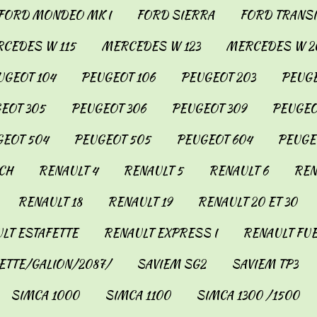
FORD MONDEO MK I
FORD SIERRA
FORD TRANSIT
CEDES W 115
MERCEDES W 123
MERCEDES W 2
UGEOT 104
PEUGEOT 106
PEUGEOT 203
PEUGE
EOT 305
PEUGEOT 306
PEUGEOT 309
PEUGEO
EOT 504
PEUGEOT 505
PEUGEOT 604
PEUGE
CH
RENAULT 4
RENAULT 5
RENAULT 6
REN
RENAULT 18
RENAULT 19
RENAULT 20 ET 30
LT ESTAFETTE
RENAULT EXPRESS I
RENAULT FU
ETTE/GALION/2087/
SAVIEM SG2
SAVIEM TP3
SIMCA 1000
SIMCA 1100
SIMCA 1300 /1500