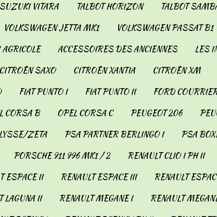
SUZUKI VITARA
TALBOT HORIZON
TALBOT SAMB
VOLKSWAGEN JETTA MK1
VOLKSWAGEN PASSAT B1
 AGRICOLE
ACCESSOIRES DES ANCIENNES
LES 
CITROËN SAXO
CITROËN XANTIA
CITROËN XM
O
FIAT PUNTO I
FIAT PUNTO II
FORD COURRIER
L CORSA B
OPEL CORSA C
PEUGEOT 206
PEUG
LYSSE/ZETA
PSA PARTNER BERLINGO I
PSA BOX
PORSCHE 911 996 MK1 / 2
RENAULT CLIO I PH II
 ESPACE II
RENAULT ESPACE III
RENAULT ESPACE
 LAGUNA II
RENAULT MEGANE I
RENAULT MEGANE 