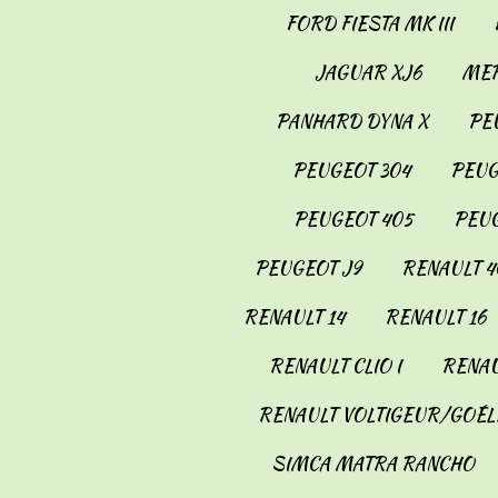
FORD FIESTA MK III
JAGUAR XJ6
MER
PANHARD DYNA X
PE
PEUGEOT 304
PEUG
PEUGEOT 405
PEUG
PEUGEOT J9
RENAULT 4
RENAULT 14
RENAULT 16
RENAULT CLIO I
RENAU
RENAULT VOLTIGEUR/GOÉL
SIMCA MATRA RANCHO