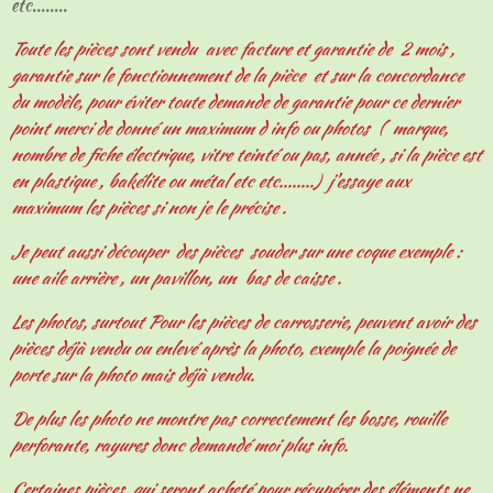
etc........
Toute les pièces sont vendu avec facture et garantie de 2 mois ,
garantie sur le fonctionnement de la pièce et sur la concordance
du modèle, pour éviter toute demande de garantie pour ce dernier
point merci de donné un maximum d info ou photos ( marque,
nombre de fiche électrique, vitre teinté ou pas, année , si la pièce est
en plastique , bakélite ou métal etc etc........) j'essaye aux
maximum les pièces si non je le précise .
Je peut aussi découper des pièces souder sur une coque exemple :
une aile arrière , un pavillon, un bas de caisse .
Les photos, surtout Pour les pièces de carrosserie, peuvent avoir des
pièces déjà vendu ou enlevé après la photo, exemple la poignée de
porte sur la photo mais déjà vendu.
De plus les photo ne montre pas correctement les bosse, rouille
perforante, rayures donc demandé moi plus info.
Certaines pièces qui seront acheté pour récupérer des éléments ne