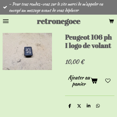
- Pour tous rendez-vous sur le site merci de m'appeler ou
Passer
envoyé un message avant de vous déplacer
au
contenu
retronegoce
principal
Peugeot 106 ph
I logo de volant
10,00 €
Ajouter au
panier
P
P
P
P
a
a
a
a
r
r
r
r