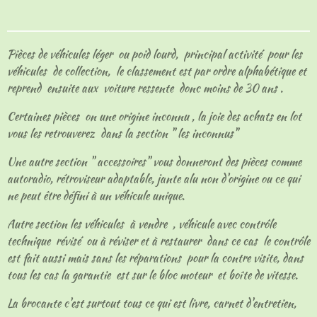
t
t
t
t
a
a
a
a
g
g
g
g
e
e
e
e
Pièces de véhicules léger ou poid lourd, principal activité pour les
r
r
r
r
véhicules de collection, le classement est par ordre alphabétique et
reprend ensuite aux voiture ressente donc moins de 30 ans .
Certaines pièces on une origine inconnu , la joie des achats en lot
vous les retrouverez dans la section " les inconnus"
Une autre section " accessoires" vous donneront des pièces comme
autoradio, rétroviseur adaptable, jante alu non d'origine ou ce qui
ne peut être défini à un véhicule unique.
Autre section les véhicules à vendre , véhicule avec contrôle
technique révisé ou à réviser et à restaurer dans ce cas le contrôle
est fait aussi mais sans les réparations pour la contre visite, dans
tous les cas la garantie est sur le bloc moteur et boîte de vitesse.
La brocante c'est surtout tous ce qui est livre, carnet d'entretien,