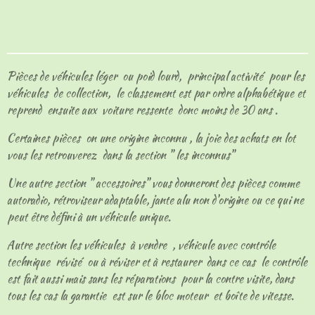
a
a
a
a
r
r
r
r
t
t
t
t
a
a
a
a
g
g
g
g
e
e
e
e
Pièces de véhicules léger ou poid lourd, principal activité pour les
r
r
r
r
véhicules de collection, le classement est par ordre alphabétique et
reprend ensuite aux voiture ressente donc moins de 30 ans .
Certaines pièces on une origine inconnu , la joie des achats en lot
vous les retrouverez dans la section " les inconnus"
Une autre section " accessoires" vous donneront des pièces comme
autoradio, rétroviseur adaptable, jante alu non d'origine ou ce qui ne
peut être défini à un véhicule unique.
Autre section les véhicules à vendre , véhicule avec contrôle
technique révisé ou à réviser et à restaurer dans ce cas le contrôle
est fait aussi mais sans les réparations pour la contre visite, dans
tous les cas la garantie est sur le bloc moteur et boîte de vitesse.