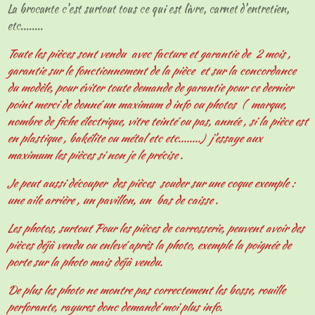
La brocante c'est surtout tous ce qui est livre, carnet d'entretien,
etc........
Toute les pièces sont vendu avec facture et garantie de 2 mois ,
garantie sur le fonctionnement de la pièce et sur la concordance
du modèle, pour éviter toute demande de garantie pour ce dernier
point merci de donné un maximum d info ou photos ( marque,
nombre de fiche électrique, vitre teinté ou pas, année , si la pièce est
en plastique , bakélite ou métal etc etc........) j'essaye aux
maximum les pièces si non je le précise .
Je peut aussi découper des pièces souder sur une coque exemple :
une aile arrière , un pavillon, un bas de caisse .
Les photos, surtout Pour les pièces de carrosserie, peuvent avoir des
pièces déjà vendu ou enlevé après la photo, exemple la poignée de
porte sur la photo mais déjà vendu.
De plus les photo ne montre pas correctement les bosse, rouille
perforante, rayures donc demandé moi plus info.