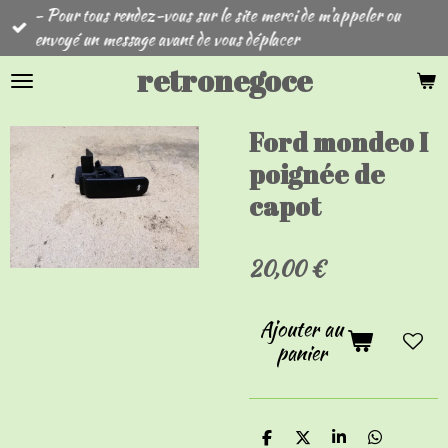
- Pour tous rendez-vous sur le site merci de m'appeler ou
Passer
envoyé un message avant de vous déplacer
au
contenu
retronegoce
principal
Ford mondeo I
poignée de
capot
20,00 €
Ajouter au
panier
P
P
P
P