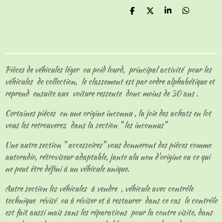
P
P
P
P
a
a
a
a
r
r
r
r
t
t
t
t
a
a
a
a
g
g
g
g
e
e
e
e
Pièces de véhicules léger ou poid lourd, principal activité pour les
r
r
r
r
véhicules de collection, le classement est par ordre alphabétique et
reprend ensuite aux voiture ressente donc moins de 30 ans .
Certaines pièces on une origine inconnu , la joie des achats en lot
vous les retrouverez dans la section " les inconnus"
Une autre section " accessoires" vous donneront des pièces comme
autoradio, rétroviseur adaptable, jante alu non d'origine ou ce qui
ne peut être défini à un véhicule unique.
Autre section les véhicules à vendre , véhicule avec contrôle
technique révisé ou à réviser et à restaurer dans ce cas le contrôle
est fait aussi mais sans les réparations pour la contre visite, dans