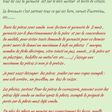
tous les cas la garantie est sur le bloc moteur et boîte de vitesse.
La brocante c'est surtout tous ce qui est livre, carnet d'entretien,
etc........
Toute les pièces sont vendu avec facture et garantie de 2 mois ,
garantie sur le fonctionnement de la pièce et sur la concordance
du modèle, pour éviter toute demande de garantie pour ce dernier
point merci de donné un maximum d info ou photos ( marque,
nombre de fiche électrique, vitre teinté ou pas, année , si la pièce est
en plastique , bakélite ou métal etc etc........) j'essaye aux
maximum les pièces si non je le précise .
Je peut aussi découper des pièces souder sur une coque exemple :
une aile arrière , un pavillon, un bas de caisse .
Les photos, surtout Pour les pièces de carrosserie, peuvent avoir des
pièces déjà vendu ou enlevé après la photo, exemple la poignée de
porte sur la photo mais déjà vendu.
De plus les photo ne montre pas correctement les bosse, rouille