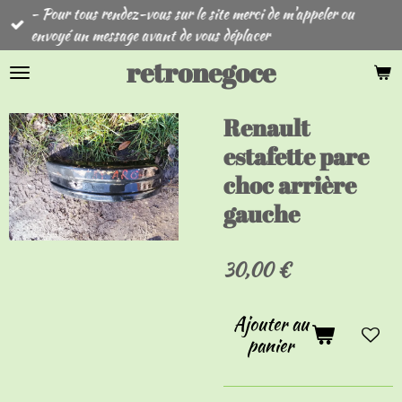
- Pour tous rendez-vous sur le site merci de m'appeler ou
Passer
envoyé un message avant de vous déplacer
au
contenu
retronegoce
principal
Renault
estafette pare
choc arrière
gauche
30,00 €
Ajouter au
panier