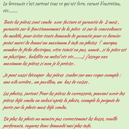
La brocante c'est surtout tous ce qui est livre, carnet d'entretien,
etc........
Toute les pièces sont vendu avec facture et garantie de 2 mois ,
garantie sur le fonctionnement de la pièce et sur la concordance
du modèle, pour éviter toute demande de garantie pour ce dernier
point merci de donné un maximum d info ou photos ( marque,
nombre de fiche électrique, vitre teinté ou pas, année , si la pièce est
en plastique , bakélite ou métal etc etc........) j'essaye aux
maximum les pièces si non je le précise .
Je peut aussi découper des pièces souder sur une coque exemple :
une aile arrière , un pavillon, un bas de caisse .
Les photos, surtout Pour les pièces de carrosserie, peuvent avoir des
pièces déjà vendu ou enlevé après la photo, exemple la poignée de
porte sur la photo mais déjà vendu.
De plus les photo ne montre pas correctement les bosse, rouille
perforante, rayures donc demandé moi plus info.