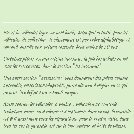
a
a
a
a
r
r
r
r
t
t
t
t
a
a
a
a
g
g
g
g
e
e
e
e
Pièces de véhicules léger ou poid lourd, principal activité pour les
r
r
r
r
véhicules de collection, le classement est par ordre alphabétique et
reprend ensuite aux voiture ressente donc moins de 30 ans .
Certaines pièces on une origine inconnu , la joie des achats en lot
vous les retrouverez dans la section " les inconnus"
Une autre section " accessoires" vous donneront des pièces comme
autoradio, rétroviseur adaptable, jante alu non d'origine ou ce qui
ne peut être défini à un véhicule unique.
Autre section les véhicules à vendre , véhicule avec contrôle
technique révisé ou à réviser et à restaurer dans ce cas le contrôle
est fait aussi mais sans les réparations pour la contre visite, dans
tous les cas la garantie est sur le bloc moteur et boîte de vitesse.