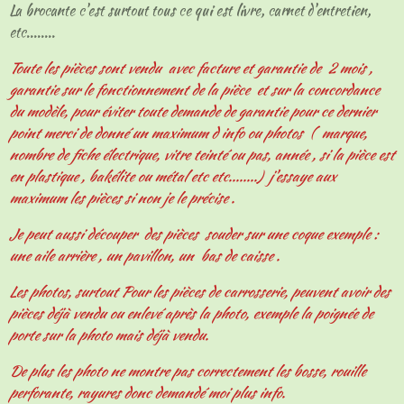
La brocante c'est surtout tous ce qui est livre, carnet d'entretien,
etc........
Toute les pièces sont vendu avec facture et garantie de 2 mois ,
garantie sur le fonctionnement de la pièce et sur la concordance
du modèle, pour éviter toute demande de garantie pour ce dernier
point merci de donné un maximum d info ou photos ( marque,
nombre de fiche électrique, vitre teinté ou pas, année , si la pièce est
en plastique , bakélite ou métal etc etc........) j'essaye aux
maximum les pièces si non je le précise .
Je peut aussi découper des pièces souder sur une coque exemple :
une aile arrière , un pavillon, un bas de caisse .
Les photos, surtout Pour les pièces de carrosserie, peuvent avoir des
pièces déjà vendu ou enlevé après la photo, exemple la poignée de
porte sur la photo mais déjà vendu.
De plus les photo ne montre pas correctement les bosse, rouille
perforante, rayures donc demandé moi plus info.