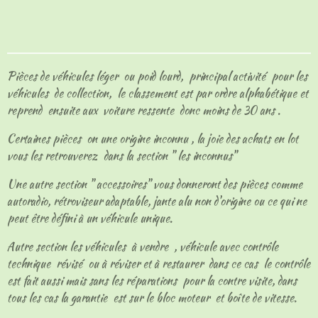
a
a
a
a
r
r
r
r
t
t
t
t
a
a
a
a
g
g
g
g
e
e
e
e
Pièces de véhicules léger ou poid lourd, principal activité pour les
r
r
r
r
véhicules de collection, le classement est par ordre alphabétique et
reprend ensuite aux voiture ressente donc moins de 30 ans .
Certaines pièces on une origine inconnu , la joie des achats en lot
vous les retrouverez dans la section " les inconnus"
Une autre section " accessoires" vous donneront des pièces comme
autoradio, rétroviseur adaptable, jante alu non d'origine ou ce qui ne
peut être défini à un véhicule unique.
Autre section les véhicules à vendre , véhicule avec contrôle
technique révisé ou à réviser et à restaurer dans ce cas le contrôle
est fait aussi mais sans les réparations pour la contre visite, dans
tous les cas la garantie est sur le bloc moteur et boîte de vitesse.