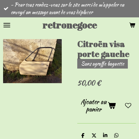
- Pour tous rendez-vous sur le site merci de m'appeler ou
Passer
envoyé un message avant de vous déplacer
au
contenu
retronegoce
principal
Citroën visa
porte gauche
Sans agraffe baguette
50,00 €
Ajouter au
panier
P
P
P
P