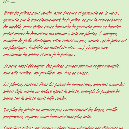
etc........
Toute les pièces sont vendu avec facture et garantie de 2 mois ,
garantie sur le fonctionnement de la pièce et sur la concordance
du modèle, pour éviter toute demande de garantie pour ce dernier
point merci de donné un maximum d info ou photos ( marque,
nombre de fiche électrique, vitre teinté ou pas, année , si la pièce est
en plastique , bakélite ou métal etc etc........) j'essaye aux
maximum les pièces si non je le précise .
Je peut aussi découper des pièces souder sur une coque exemple :
une aile arrière , un pavillon, un bas de caisse .
Les photos, surtout Pour les pièces de carrosserie, peuvent avoir des
pièces déjà vendu ou enlevé après la photo, exemple la poignée de
porte sur la photo mais déjà vendu.
De plus les photo ne montre pas correctement les bosse, rouille
perforante, rayures donc demandé moi plus info.
Certaines pièces qui seront acheté pour récupérer des éléments ne