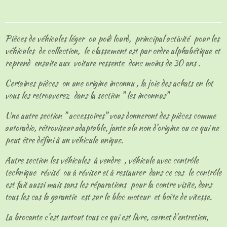
t
t
t
t
a
a
a
a
g
g
g
g
e
e
e
e
Pièces de véhicules léger ou poid lourd, principal activité pour les
r
r
r
r
véhicules de collection, le classement est par ordre alphabétique et
reprend ensuite aux voiture ressente donc moins de 30 ans .
Certaines pièces on une origine inconnu , la joie des achats en lot
vous les retrouverez dans la section " les inconnus"
Une autre section " accessoires" vous donneront des pièces comme
autoradio, rétroviseur adaptable, jante alu non d'origine ou ce qui ne
peut être défini à un véhicule unique.
Autre section les véhicules à vendre , véhicule avec contrôle
technique révisé ou à réviser et à restaurer dans ce cas le contrôle
est fait aussi mais sans les réparations pour la contre visite, dans
tous les cas la garantie est sur le bloc moteur et boîte de vitesse.
La brocante c'est surtout tous ce qui est livre, carnet d'entretien,