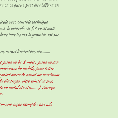
ne ou ce qui ne peut être défini à un
hicule avec contrôle technique
cas le contrôle est fait aussi mais
dans tous les cas la garantie est sur
e, carnet d'entretien, etc........
t garantie de 2 mois , garantie sur
oncordance du modèle, pour éviter
er point merci de donné un maximum
 électrique, vitre teinté ou pas,
e ou métal etc etc........) j'essaye
e .
ur une coque exemple : une aile