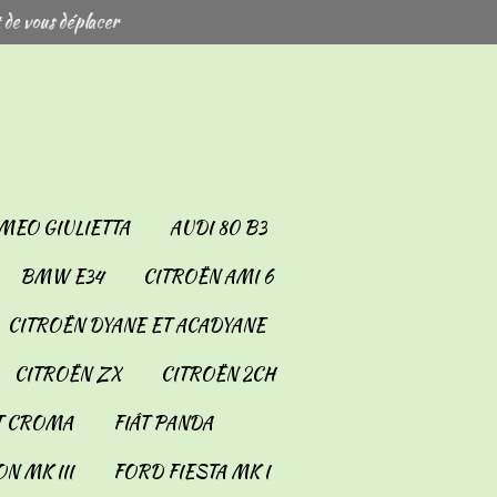
 de vous déplacer
MEO GIULIETTA
AUDI 80 B3
BMW E34
CITROËN AMI 6
CITROËN DYANE ET ACADYANE
CITROËN ZX
CITROËN 2CH
T CROMA
FIÂT PANDA
N MK III
FORD FIESTA MK I