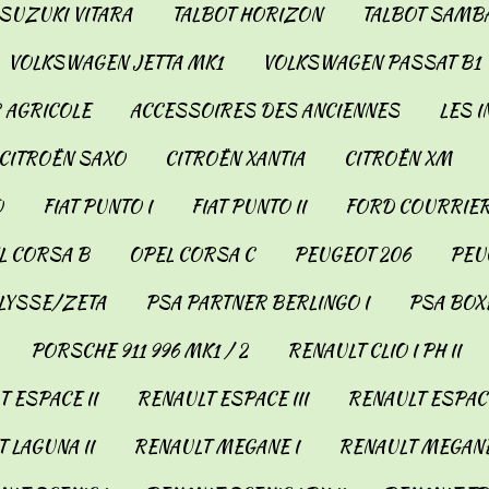
SUZUKI VITARA
TALBOT HORIZON
TALBOT SAMB
VOLKSWAGEN JETTA MK1
VOLKSWAGEN PASSAT B1
 AGRICOLE
ACCESSOIRES DES ANCIENNES
LES 
CITROËN SAXO
CITROËN XANTIA
CITROËN XM
O
FIAT PUNTO I
FIAT PUNTO II
FORD COURRIER
L CORSA B
OPEL CORSA C
PEUGEOT 206
PEUG
LYSSE/ZETA
PSA PARTNER BERLINGO I
PSA BOX
PORSCHE 911 996 MK1 / 2
RENAULT CLIO I PH II
 ESPACE II
RENAULT ESPACE III
RENAULT ESPACE
 LAGUNA II
RENAULT MEGANE I
RENAULT MEGANE 