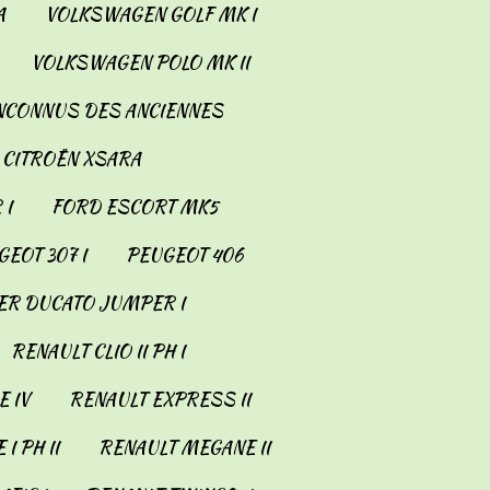
A
VOLKSWAGEN GOLF MK I
VOLKSWAGEN POLO MK II
INCONNUS DES ANCIENNES
CITROËN XSARA
 I
FORD ESCORT MK5
EOT 307 I
PEUGEOT 406
ER DUCATO JUMPER I
RENAULT CLIO II PH I
 IV
RENAULT EXPRESS II
I PH II
RENAULT MEGANE II