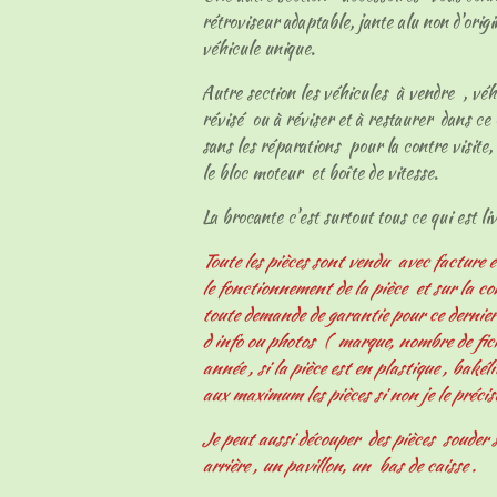
rétroviseur adaptable, jante alu non d'origi
véhicule unique.
Autre section les véhicules à vendre , vé
révisé ou à réviser et à restaurer dans ce 
sans les réparations pour la contre visite, 
le bloc moteur et boîte de vitesse.
La brocante c'est surtout tous ce qui est livr
Toute les pièces sont vendu avec facture e
le fonctionnement de la pièce et sur la c
toute demande de garantie pour ce derni
d info ou photos ( marque, nombre de fiche
année , si la pièce est en plastique , bakélit
aux maximum les pièces si non je le précis
Je peut aussi découper des pièces souder s
arrière , un pavillon, un bas de caisse .