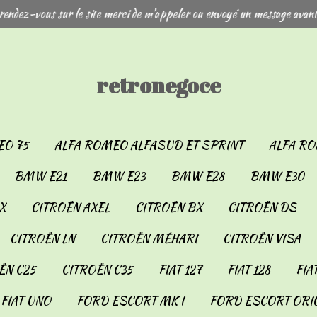
rendez-vous sur le site merci de m'appeler ou envoyé un message avant
retronegoce
EO 75
ALFA ROMEO ALFASUD ET SPRINT
ALFA RO
BMW E21
BMW E23
BMW E28
BMW E30
X
CITROËN AXEL
CITROËN BX
CITROËN DS
CITROËN LN
CITROËN MÉHARI
CITROËN VISA
ËN C25
CITROËN C35
FIAT 127
FIAT 128
FIA
FIAT UNO
FORD ESCORT MK I
FORD ESCORT ORIO