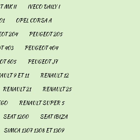
 MK II
IVECO DAILY I
01
OPEL CORSA A
OT 204
PEUGEOT 205
T 403
PEUGEOT 404
OT 605
PEUGEOT J7
AULT 9 ET 11
RENAULT 12
RENAULT 21
RENAULT 25
EGO
RENAULT SUPER 5
SEAT 1200
SEAT IBIZA
SIMCA 1307 1308 ET 1309