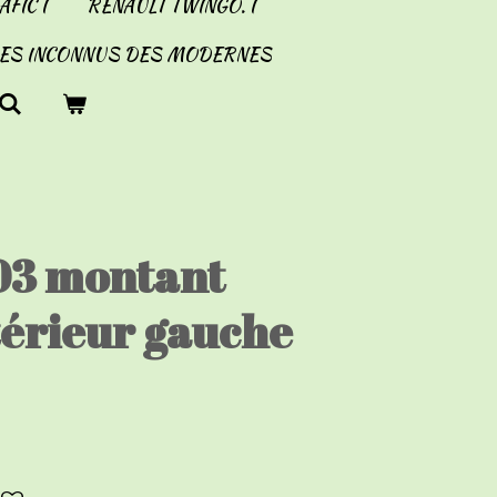
FIC I
RENAULT TWINGO. I
LES INCONNUS DES MODERNES
03 montant
térieur gauche