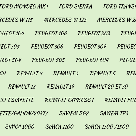
FORD MONDEO MK I
FORD SIERRA
FORD TRANSIT
CEDES W 115
MERCEDES W 123
MERCEDES W 2
UGEOT 104
PEUGEOT 106
PEUGEOT 203
PEUGE
EOT 305
PEUGEOT 306
PEUGEOT 309
PEUGEO
EOT 504
PEUGEOT 505
PEUGEOT 604
PEUGE
CH
RENAULT 4
RENAULT 5
RENAULT 6
REN
RENAULT 18
RENAULT 19
RENAULT 20 ET 30
LT ESTAFETTE
RENAULT EXPRESS I
RENAULT FU
ETTE/GALION/2087/
SAVIEM SG2
SAVIEM TP3
SIMCA 1000
SIMCA 1100
SIMCA 1300 /1500