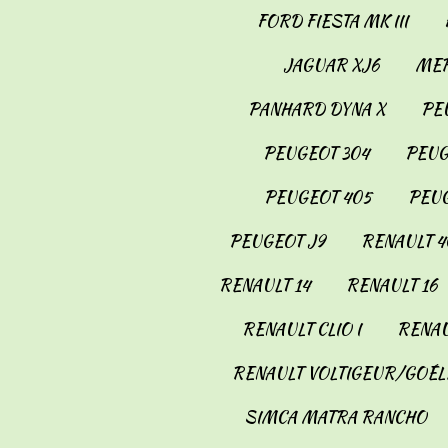
FORD FIESTA MK III
JAGUAR XJ6
MER
PANHARD DYNA X
PE
PEUGEOT 304
PEUG
PEUGEOT 405
PEUG
PEUGEOT J9
RENAULT 4
RENAULT 14
RENAULT 16
RENAULT CLIO I
RENAU
RENAULT VOLTIGEUR/GOÉL
SIMCA MATRA RANCHO