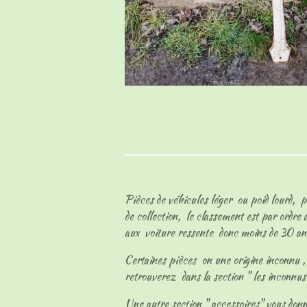
Pièces de véhicules léger ou poid lourd, p
de collection, le classement est par ordre
aux voiture ressente donc moins de 30 an
Certaines pièces on une origine inconnu , l
retrouverez dans la section " les inconnu
Une autre section " accessoires" vous don