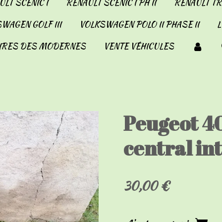
LT SCENIC I
RENAULT SCENIC I PH II
RENAULT TRA
WAGEN GOLF III
VOLKSWAGEN POLO II PHASE II
IRES DES MODERNES
VENTE VÉHICULES
Peugeot 4
central in
30,00 €