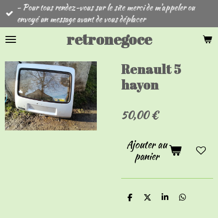
- Pour tous rendez-vous sur le site merci de m'appeler ou
Passer
envoyé un message avant de vous déplacer
au
contenu
retronegoce
principal
Renault 5
hayon
50,00 €
Ajouter au
panier
P
P
P
P
a
a
a
a
r
r
r
r