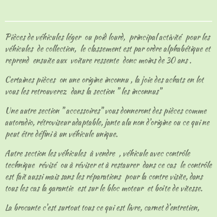
t
t
t
t
a
a
a
a
g
g
g
g
e
e
e
e
Pièces de véhicules léger ou poid lourd, principal activité pour les
r
r
r
r
véhicules de collection, le classement est par ordre alphabétique et
reprend ensuite aux voiture ressente donc moins de 30 ans .
Certaines pièces on une origine inconnu , la joie des achats en lot
vous les retrouverez dans la section " les inconnus"
Une autre section " accessoires" vous donneront des pièces comme
autoradio, rétroviseur adaptable, jante alu non d'origine ou ce qui ne
peut être défini à un véhicule unique.
Autre section les véhicules à vendre , véhicule avec contrôle
technique révisé ou à réviser et à restaurer dans ce cas le contrôle
est fait aussi mais sans les réparations pour la contre visite, dans
tous les cas la garantie est sur le bloc moteur et boîte de vitesse.
La brocante c'est surtout tous ce qui est livre, carnet d'entretien,