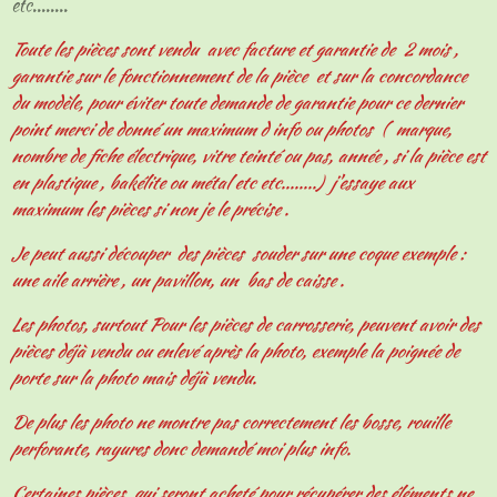
etc........
Toute les pièces sont vendu avec facture et garantie de 2 mois ,
garantie sur le fonctionnement de la pièce et sur la concordance
du modèle, pour éviter toute demande de garantie pour ce dernier
point merci de donné un maximum d info ou photos ( marque,
nombre de fiche électrique, vitre teinté ou pas, année , si la pièce est
en plastique , bakélite ou métal etc etc........) j'essaye aux
maximum les pièces si non je le précise .
Je peut aussi découper des pièces souder sur une coque exemple :
une aile arrière , un pavillon, un bas de caisse .
Les photos, surtout Pour les pièces de carrosserie, peuvent avoir des
pièces déjà vendu ou enlevé après la photo, exemple la poignée de
porte sur la photo mais déjà vendu.
De plus les photo ne montre pas correctement les bosse, rouille
perforante, rayures donc demandé moi plus info.
Certaines pièces qui seront acheté pour récupérer des éléments ne