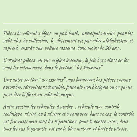
a
a
a
a
r
r
r
r
t
t
t
t
a
a
a
a
g
g
g
g
e
e
e
e
Pièces de véhicules léger ou poid lourd, principal activité pour les
r
r
r
r
véhicules de collection, le classement est par ordre alphabétique et
reprend ensuite aux voiture ressente donc moins de 30 ans .
Certaines pièces on une origine inconnu , la joie des achats en lot
vous les retrouverez dans la section " les inconnus"
Une autre section " accessoires" vous donneront des pièces comme
autoradio, rétroviseur adaptable, jante alu non d'origine ou ce qui ne
peut être défini à un véhicule unique.
Autre section les véhicules à vendre , véhicule avec contrôle
technique révisé ou à réviser et à restaurer dans ce cas le contrôle
est fait aussi mais sans les réparations pour la contre visite, dans
tous les cas la garantie est sur le bloc moteur et boîte de vitesse.