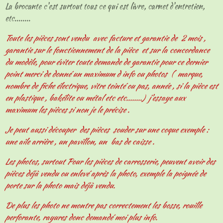
La brocante c'est surtout tous ce qui est livre, carnet d'entretien,
etc........
Toute les pièces sont vendu avec facture et garantie de 2 mois ,
garantie sur le fonctionnement de la pièce et sur la concordance
du modèle, pour éviter toute demande de garantie pour ce dernier
point merci de donné un maximum d info ou photos ( marque,
nombre de fiche électrique, vitre teinté ou pas, année , si la pièce est
en plastique , bakélite ou métal etc etc........) j'essaye aux
maximum les pièces si non je le précise .
Je peut aussi découper des pièces souder sur une coque exemple :
une aile arrière , un pavillon, un bas de caisse .
Les photos, surtout Pour les pièces de carrosserie, peuvent avoir des
pièces déjà vendu ou enlevé après la photo, exemple la poignée de
porte sur la photo mais déjà vendu.
De plus les photo ne montre pas correctement les bosse, rouille
perforante, rayures donc demandé moi plus info.