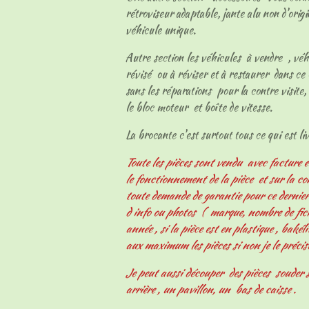
rétroviseur adaptable, jante alu non d'origi
véhicule unique.
Autre section les véhicules à vendre , vé
révisé ou à réviser et à restaurer dans ce 
sans les réparations pour la contre visite, 
le bloc moteur et boîte de vitesse.
La brocante c'est surtout tous ce qui est livr
Toute les pièces sont vendu avec facture e
le fonctionnement de la pièce et sur la c
toute demande de garantie pour ce derni
d info ou photos ( marque, nombre de fiche
année , si la pièce est en plastique , bakélit
aux maximum les pièces si non je le précis
Je peut aussi découper des pièces souder s
arrière , un pavillon, un bas de caisse .