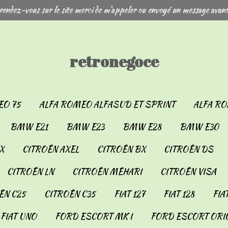
rendez-vous sur le site merci de m'appeler ou envoyé un message avant
retronegoce
EO 75
ALFA ROMEO ALFASUD ET SPRINT
ALFA RO
BMW E21
BMW E23
BMW E28
BMW E30
X
CITROËN AXEL
CITROËN BX
CITROËN DS
CITROËN LN
CITROËN MÉHARI
CITROËN VISA
ËN C25
CITROËN C35
FIAT 127
FIAT 128
FIA
FIAT UNO
FORD ESCORT MK I
FORD ESCORT ORIO