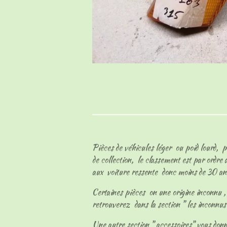
Pièces de véhicules léger ou poid lourd, p
de collection, le classement est par ordre
aux voiture ressente donc moins de 30 an
Certaines pièces on une origine inconnu , l
retrouverez dans la section " les inconnu
Une autre section " accessoires" vous don