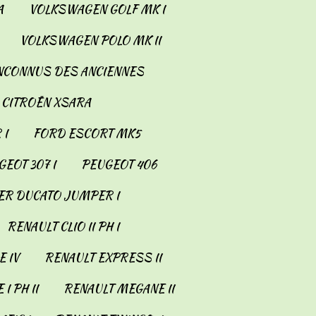
A
VOLKSWAGEN GOLF MK I
VOLKSWAGEN POLO MK II
INCONNUS DES ANCIENNES
CITROËN XSARA
 I
FORD ESCORT MK5
EOT 307 I
PEUGEOT 406
ER DUCATO JUMPER I
RENAULT CLIO II PH I
 IV
RENAULT EXPRESS II
I PH II
RENAULT MEGANE II