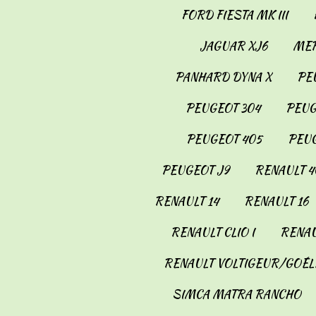
FORD FIESTA MK III
JAGUAR XJ6
MER
PANHARD DYNA X
PE
PEUGEOT 304
PEUG
PEUGEOT 405
PEUG
PEUGEOT J9
RENAULT 4
RENAULT 14
RENAULT 16
RENAULT CLIO I
RENAU
RENAULT VOLTIGEUR/GOÉL
SIMCA MATRA RANCHO