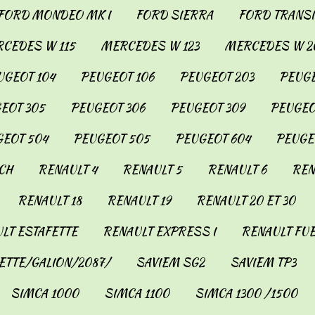
FORD MONDEO MK I
FORD SIERRA
FORD TRANSIT
CEDES W 115
MERCEDES W 123
MERCEDES W 2
UGEOT 104
PEUGEOT 106
PEUGEOT 203
PEUGE
EOT 305
PEUGEOT 306
PEUGEOT 309
PEUGEO
EOT 504
PEUGEOT 505
PEUGEOT 604
PEUGE
CH
RENAULT 4
RENAULT 5
RENAULT 6
REN
RENAULT 18
RENAULT 19
RENAULT 20 ET 30
LT ESTAFETTE
RENAULT EXPRESS I
RENAULT FU
ETTE/GALION/2087/
SAVIEM SG2
SAVIEM TP3
SIMCA 1000
SIMCA 1100
SIMCA 1300 /1500