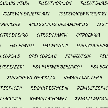
SUZUKI VITARA
TALBOT HORIZON
TALBOT SAMB
VOLKSWAGEN JETTA MK1
VOLKSWAGEN PASSAT B1
 AGRICOLE
ACCESSOIRES DES ANCIENNES
LES 
CITROËN SAXO
CITROËN XANTIA
CITROËN XM
O
FIAT PUNTO I
FIAT PUNTO II
FORD COURRIER
L CORSA B
OPEL CORSA C
PEUGEOT 206
PEUG
LYSSE/ZETA
PSA PARTNER BERLINGO I
PSA BOX
PORSCHE 911 996 MK1 / 2
RENAULT CLIO I PH II
 ESPACE II
RENAULT ESPACE III
RENAULT ESPACE
 LAGUNA II
RENAULT MEGANE I
RENAULT MEGANE 