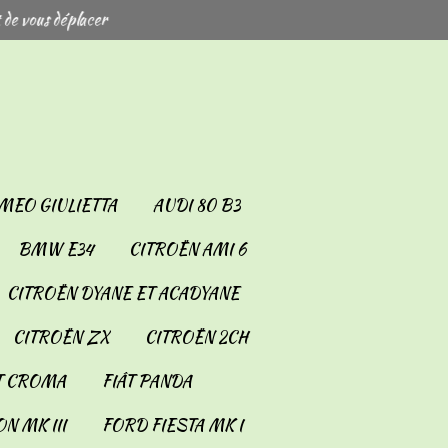
 de vous déplacer
MEO GIULIETTA
AUDI 80 B3
BMW E34
CITROËN AMI 6
CITROËN DYANE ET ACADYANE
CITROËN ZX
CITROËN 2CH
T CROMA
FIÂT PANDA
N MK III
FORD FIESTA MK I