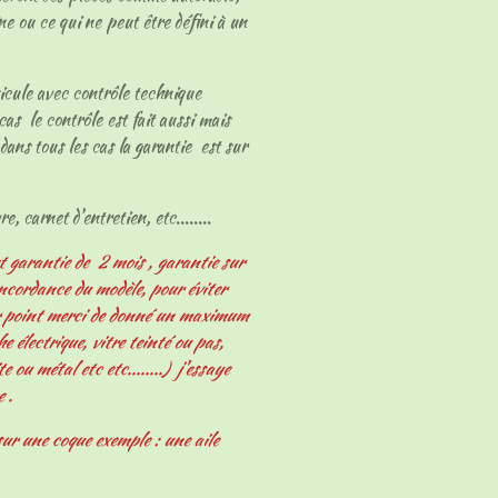
ne ou ce qui ne peut être défini à un
hicule avec contrôle technique
cas le contrôle est fait aussi mais
dans tous les cas la garantie est sur
e, carnet d'entretien, etc........
t garantie de 2 mois , garantie sur
oncordance du modèle, pour éviter
er point merci de donné un maximum
 électrique, vitre teinté ou pas,
e ou métal etc etc........) j'essaye
e .
ur une coque exemple : une aile