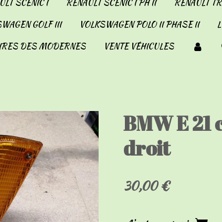
LT SCENIC I
RENAULT SCENIC I PH II
RENAULT TRA
WAGEN GOLF III
VOLKSWAGEN POLO II PHASE II
IRES DES MODERNES
VENTE VÉHICULES
BMW E 21 c
droit
30,00 €