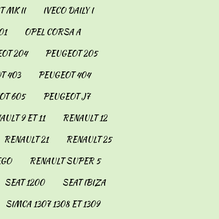
 MK II
IVECO DAILY I
01
OPEL CORSA A
OT 204
PEUGEOT 205
T 403
PEUGEOT 404
OT 605
PEUGEOT J7
AULT 9 ET 11
RENAULT 12
RENAULT 21
RENAULT 25
EGO
RENAULT SUPER 5
SEAT 1200
SEAT IBIZA
SIMCA 1307 1308 ET 1309