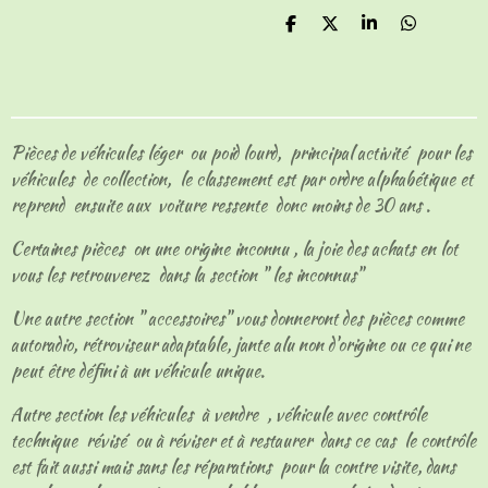
P
P
P
P
a
a
a
a
r
r
r
r
t
t
t
t
a
a
a
a
g
g
g
g
e
e
e
e
Pièces de véhicules léger ou poid lourd, principal activité pour les
r
r
r
r
véhicules de collection, le classement est par ordre alphabétique et
reprend ensuite aux voiture ressente donc moins de 30 ans .
Certaines pièces on une origine inconnu , la joie des achats en lot
vous les retrouverez dans la section " les inconnus"
Une autre section " accessoires" vous donneront des pièces comme
autoradio, rétroviseur adaptable, jante alu non d'origine ou ce qui ne
peut être défini à un véhicule unique.
Autre section les véhicules à vendre , véhicule avec contrôle
technique révisé ou à réviser et à restaurer dans ce cas le contrôle
est fait aussi mais sans les réparations pour la contre visite, dans