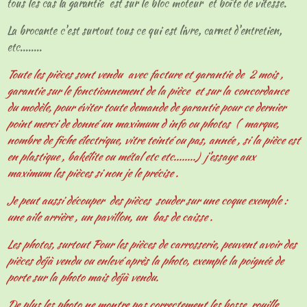
tous les cas la garantie est sur le bloc moteur et boîte de vitesse.
La brocante c'est surtout tous ce qui est livre, carnet d'entretien,
etc........
Toute les pièces sont vendu avec facture et garantie de 2 mois ,
garantie sur le fonctionnement de la pièce et sur la concordance
du modèle, pour éviter toute demande de garantie pour ce dernier
point merci de donné un maximum d info ou photos ( marque,
nombre de fiche électrique, vitre teinté ou pas, année , si la pièce est
en plastique , bakélite ou métal etc etc........) j'essaye aux
maximum les pièces si non je le précise .
Je peut aussi découper des pièces souder sur une coque exemple :
une aile arrière , un pavillon, un bas de caisse .
Les photos, surtout Pour les pièces de carrosserie, peuvent avoir des
pièces déjà vendu ou enlevé après la photo, exemple la poignée de
porte sur la photo mais déjà vendu.
De plus les photo ne montre pas correctement les bosse, rouille