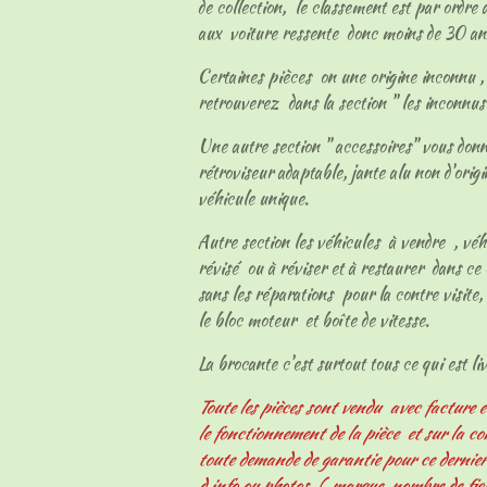
de collection, le classement est par ordre
aux voiture ressente donc moins de 30 an
Certaines pièces on une origine inconnu , l
retrouverez dans la section " les inconnu
Une autre section " accessoires" vous don
rétroviseur adaptable, jante alu non d'origi
véhicule unique.
Autre section les véhicules à vendre , vé
révisé ou à réviser et à restaurer dans ce 
sans les réparations pour la contre visite, 
le bloc moteur et boîte de vitesse.
La brocante c'est surtout tous ce qui est livr
Toute les pièces sont vendu avec facture e
le fonctionnement de la pièce et sur la c
toute demande de garantie pour ce derni
d info ou photos ( marque, nombre de fiche