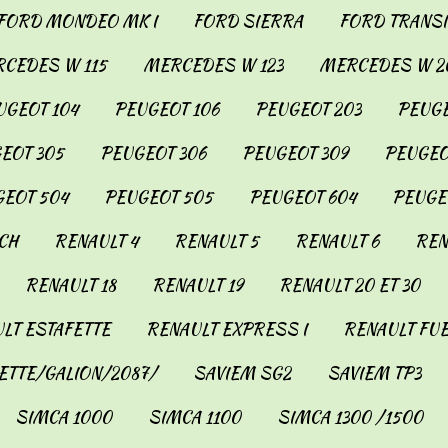
FORD MONDEO MK I
FORD SIERRA
FORD TRANSIT
CEDES W 115
MERCEDES W 123
MERCEDES W 2
UGEOT 104
PEUGEOT 106
PEUGEOT 203
PEUGE
EOT 305
PEUGEOT 306
PEUGEOT 309
PEUGEO
EOT 504
PEUGEOT 505
PEUGEOT 604
PEUGE
CH
RENAULT 4
RENAULT 5
RENAULT 6
REN
RENAULT 18
RENAULT 19
RENAULT 20 ET 30
LT ESTAFETTE
RENAULT EXPRESS I
RENAULT FU
ETTE/GALION/2087/
SAVIEM SG2
SAVIEM TP3
SIMCA 1000
SIMCA 1100
SIMCA 1300 /1500