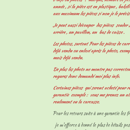
année , si la pièce est en plastique , bakélit
aux maximum les pièces si non je le précis
Je peut aussi découper des pièces souder s
arrière , un pavillon, un bas de caisse .
Les photos, surtout Pour les pièces de carr
déjà vendu ou enlevé après la photo, exemp
mais déjà vendu.
De plus les photo ne montre pas correcteme
rayures donc demandé moi plus info.
Certaines pièces qui seront acheté pour r
garantie exemple : vous me prenez un al
roulement ou la carcasse.
Pour les retours suite à une garantie les fr
je m'efforce à donné le plus de détails pos