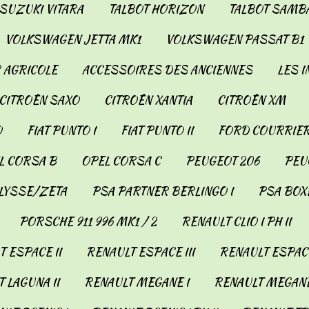
SUZUKI VITARA
TALBOT HORIZON
TALBOT SAMB
VOLKSWAGEN JETTA MK1
VOLKSWAGEN PASSAT B1
 AGRICOLE
ACCESSOIRES DES ANCIENNES
LES 
CITROËN SAXO
CITROËN XANTIA
CITROËN XM
O
FIAT PUNTO I
FIAT PUNTO II
FORD COURRIER
L CORSA B
OPEL CORSA C
PEUGEOT 206
PEUG
LYSSE/ZETA
PSA PARTNER BERLINGO I
PSA BOX
PORSCHE 911 996 MK1 / 2
RENAULT CLIO I PH II
 ESPACE II
RENAULT ESPACE III
RENAULT ESPACE
 LAGUNA II
RENAULT MEGANE I
RENAULT MEGANE 