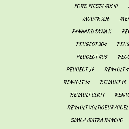
FORD FIESTA MK III
JAGUAR XJ6
MER
PANHARD DYNA X
PE
PEUGEOT 304
PEUG
PEUGEOT 405
PEUG
PEUGEOT J9
RENAULT 4
RENAULT 14
RENAULT 16
RENAULT CLIO I
RENAU
RENAULT VOLTIGEUR/GOÉL
SIMCA MATRA RANCHO