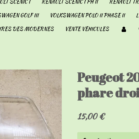
LT SCENIC I
RENAULT SCENIC I PH II
RENAULT TRA
WAGEN GOLF III
VOLKSWAGEN POLO II PHASE II
IRES DES MODERNES
VENTE VÉHICULES
Peugeot 20
phare droi
15,00 €