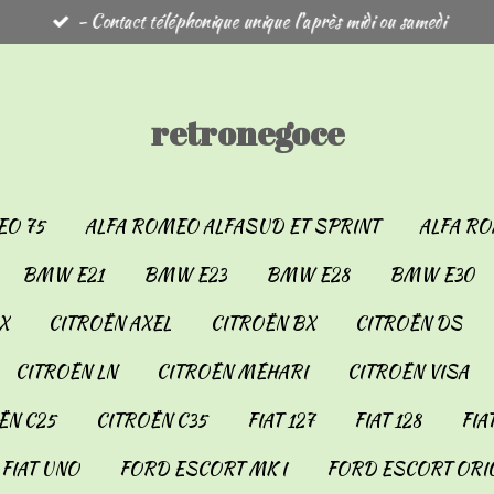
- Contact téléphonique unique l'après midi ou samedi
retronegoce
EO 75
ALFA ROMEO ALFASUD ET SPRINT
ALFA RO
BMW E21
BMW E23
BMW E28
BMW E30
X
CITROËN AXEL
CITROËN BX
CITROËN DS
CITROËN LN
CITROËN MÉHARI
CITROËN VISA
ËN C25
CITROËN C35
FIAT 127
FIAT 128
FIA
FIAT UNO
FORD ESCORT MK I
FORD ESCORT ORIO