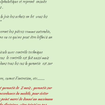
 alphabétique et reprend ensuite
s .
a joie des achats en lot vous les
s"
neront des pièces comme autoradio,
ne ou ce qui ne peut être défini à un
hicule avec contrôle technique
cas le contrôle est fait aussi mais
dans tous les cas la garantie est sur
e, carnet d'entretien, etc........
t garantie de 2 mois , garantie sur
oncordance du modèle, pour éviter
er point merci de donné un maximum
 électrique, vitre teinté ou pas,