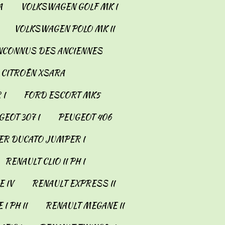
A
VOLKSWAGEN GOLF MK I
VOLKSWAGEN POLO MK II
INCONNUS DES ANCIENNES
CITROËN XSARA
 I
FORD ESCORT MK5
EOT 307 I
PEUGEOT 406
ER DUCATO JUMPER I
RENAULT CLIO II PH I
 IV
RENAULT EXPRESS II
I PH II
RENAULT MEGANE II