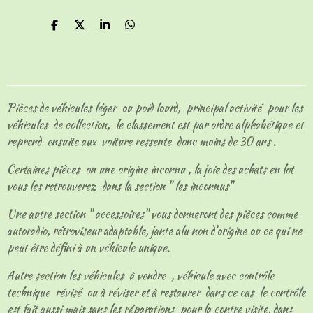
P
P
P
P
a
a
a
a
r
r
r
r
t
t
t
t
a
a
a
a
g
g
g
g
e
e
e
e
Pièces de véhicules léger ou poid lourd, principal activité pour les
r
r
r
r
véhicules de collection, le classement est par ordre alphabétique et
reprend ensuite aux voiture ressente donc moins de 30 ans .
Certaines pièces on une origine inconnu , la joie des achats en lot
vous les retrouverez dans la section " les inconnus"
Une autre section " accessoires" vous donneront des pièces comme
autoradio, rétroviseur adaptable, jante alu non d'origine ou ce qui ne
peut être défini à un véhicule unique.
Autre section les véhicules à vendre , véhicule avec contrôle
technique révisé ou à réviser et à restaurer dans ce cas le contrôle
est fait aussi mais sans les réparations pour la contre visite, dans