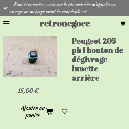
- Pour tous rendez-vous sur le site merci de m'appeler ou
Passer
envoyé un message avant de vous déplacer
au
contenu
retronegoce
principal
Peugeot 205
ph I bouton de
dégivrage
lunette
arrière
15,00 €
Ajouter au
panier