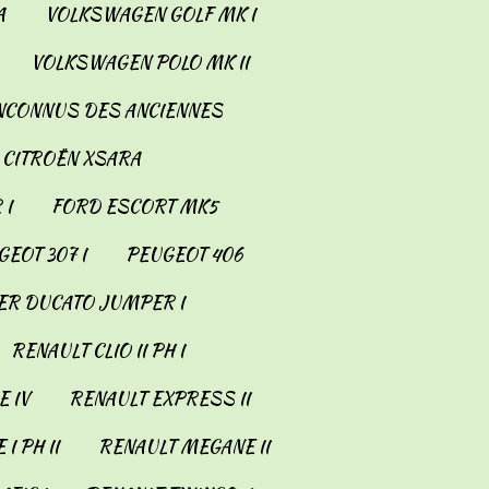
A
VOLKSWAGEN GOLF MK I
VOLKSWAGEN POLO MK II
INCONNUS DES ANCIENNES
CITROËN XSARA
 I
FORD ESCORT MK5
EOT 307 I
PEUGEOT 406
ER DUCATO JUMPER I
RENAULT CLIO II PH I
 IV
RENAULT EXPRESS II
I PH II
RENAULT MEGANE II