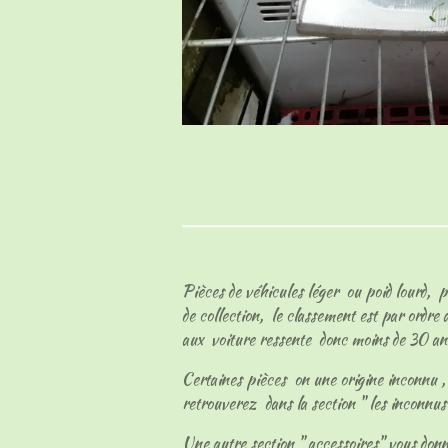
Pièces de véhicules léger ou poid lourd, p
de collection, le classement est par ordre
aux voiture ressente donc moins de 30 an
Certaines pièces on une origine inconnu , l
retrouverez dans la section " les inconnu
Une autre section " accessoires" vous don