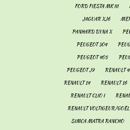
FORD FIESTA MK III
JAGUAR XJ6
MER
PANHARD DYNA X
PE
PEUGEOT 304
PEUG
PEUGEOT 405
PEUG
PEUGEOT J9
RENAULT 4
RENAULT 14
RENAULT 16
RENAULT CLIO I
RENAU
RENAULT VOLTIGEUR/GOÉL
SIMCA MATRA RANCHO