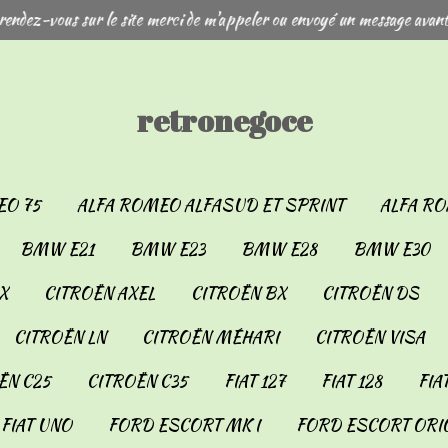
rendez-vous sur le site merci de m'appeler ou envoyé un message avant
retronegoce
EO 75
ALFA ROMEO ALFASUD ET SPRINT
ALFA RO
BMW E21
BMW E23
BMW E28
BMW E30
X
CITROËN AXEL
CITROËN BX
CITROËN DS
CITROËN LN
CITROËN MÉHARI
CITROËN VISA
ËN C25
CITROËN C35
FIAT 127
FIAT 128
FIA
FIAT UNO
FORD ESCORT MK I
FORD ESCORT ORIO