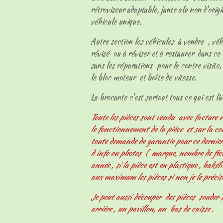
rétroviseur adaptable, jante alu non d'origi
véhicule unique.
Autre section les véhicules à vendre , vé
révisé ou à réviser et à restaurer dans ce 
sans les réparations pour la contre visite, 
le bloc moteur et boîte de vitesse.
La brocante c'est surtout tous ce qui est livr
Toute les pièces sont vendu avec facture e
le fonctionnement de la pièce et sur la c
toute demande de garantie pour ce derni
d info ou photos ( marque, nombre de fiche
année , si la pièce est en plastique , bakélit
aux maximum les pièces si non je le précis
Je peut aussi découper des pièces souder s
arrière , un pavillon, un bas de caisse .