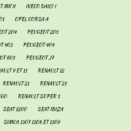
 MK II
IVECO DAILY I
01
OPEL CORSA A
OT 204
PEUGEOT 205
T 403
PEUGEOT 404
OT 605
PEUGEOT J7
AULT 9 ET 11
RENAULT 12
RENAULT 21
RENAULT 25
EGO
RENAULT SUPER 5
SEAT 1200
SEAT IBIZA
SIMCA 1307 1308 ET 1309