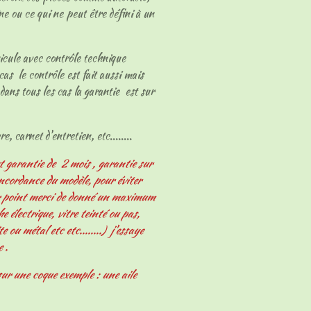
ne ou ce qui ne peut être défini à un
hicule avec contrôle technique
cas le contrôle est fait aussi mais
dans tous les cas la garantie est sur
e, carnet d'entretien, etc........
t garantie de 2 mois , garantie sur
oncordance du modèle, pour éviter
er point merci de donné un maximum
 électrique, vitre teinté ou pas,
e ou métal etc etc........) j'essaye
e .
ur une coque exemple : une aile