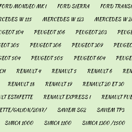
FORD MONDEO MK I
FORD SIERRA
FORD TRANSIT
CEDES W 115
MERCEDES W 123
MERCEDES W 2
UGEOT 104
PEUGEOT 106
PEUGEOT 203
PEUGE
EOT 305
PEUGEOT 306
PEUGEOT 309
PEUGEO
EOT 504
PEUGEOT 505
PEUGEOT 604
PEUGE
CH
RENAULT 4
RENAULT 5
RENAULT 6
REN
RENAULT 18
RENAULT 19
RENAULT 20 ET 30
LT ESTAFETTE
RENAULT EXPRESS I
RENAULT FU
ETTE/GALION/2087/
SAVIEM SG2
SAVIEM TP3
SIMCA 1000
SIMCA 1100
SIMCA 1300 /1500