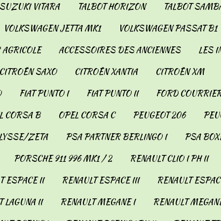
SUZUKI VITARA
TALBOT HORIZON
TALBOT SAMB
VOLKSWAGEN JETTA MK1
VOLKSWAGEN PASSAT B1
 AGRICOLE
ACCESSOIRES DES ANCIENNES
LES 
CITROËN SAXO
CITROËN XANTIA
CITROËN XM
O
FIAT PUNTO I
FIAT PUNTO II
FORD COURRIER
L CORSA B
OPEL CORSA C
PEUGEOT 206
PEUG
LYSSE/ZETA
PSA PARTNER BERLINGO I
PSA BOX
PORSCHE 911 996 MK1 / 2
RENAULT CLIO I PH II
 ESPACE II
RENAULT ESPACE III
RENAULT ESPACE
 LAGUNA II
RENAULT MEGANE I
RENAULT MEGANE 