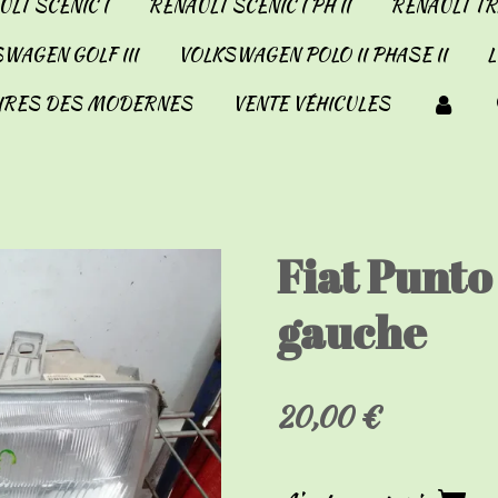
LT SCENIC I
RENAULT SCENIC I PH II
RENAULT TRA
WAGEN GOLF III
VOLKSWAGEN POLO II PHASE II
IRES DES MODERNES
VENTE VÉHICULES
Fiat Punto
gauche
20,00 €