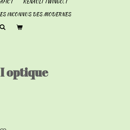
FIC I
RENAULT TWINGO. I
LES INCONNUS DES MODERNES
 I optique