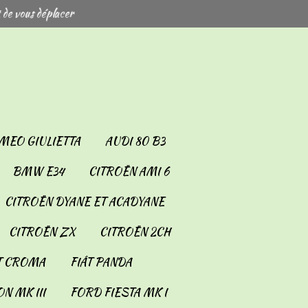
 de vous déplacer
MEO GIULIETTA
AUDI 80 B3
BMW E34
CITROËN AMI 6
CITROËN DYANE ET ACADYANE
CITROËN ZX
CITROËN 2CH
T CROMA
FIÂT PANDA
N MK III
FORD FIESTA MK I