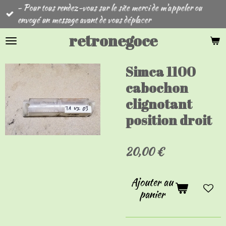
- Pour tous rendez-vous sur le site merci de m'appeler ou
Passer
envoyé un message avant de vous déplacer
au
contenu
retronegoce
principal
Simca 1100
cabochon
clignotant
position droit
20,00 €
Ajouter au
panier