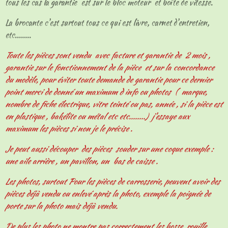
tous les cas la garantie est sur le bloc moteur et boîte de vitesse.
La brocante c'est surtout tous ce qui est livre, carnet d'entretien,
etc........
Toute les pièces sont vendu avec facture et garantie de 2 mois ,
garantie sur le fonctionnement de la pièce et sur la concordance
du modèle, pour éviter toute demande de garantie pour ce dernier
point merci de donné un maximum d info ou photos ( marque,
nombre de fiche électrique, vitre teinté ou pas, année , si la pièce est
en plastique , bakélite ou métal etc etc........) j'essaye aux
maximum les pièces si non je le précise .
Je peut aussi découper des pièces souder sur une coque exemple :
une aile arrière , un pavillon, un bas de caisse .
Les photos, surtout Pour les pièces de carrosserie, peuvent avoir des
pièces déjà vendu ou enlevé après la photo, exemple la poignée de
porte sur la photo mais déjà vendu.
De plus les photo ne montre pas correctement les bosse, rouille