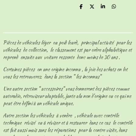
P
P
P
P
a
a
a
a
r
r
r
r
t
t
t
t
a
a
a
a
g
g
g
g
e
e
e
e
Pièces de véhicules léger ou poid lourd, principal activité pour les
r
r
r
r
véhicules de collection, le classement est par ordre alphabétique et
reprend ensuite aux voiture ressente donc moins de 30 ans .
Certaines pièces on une origine inconnu , la joie des achats en lot
vous les retrouverez dans la section " les inconnus"
Une autre section " accessoires" vous donneront des pièces comme
autoradio, rétroviseur adaptable, jante alu non d'origine ou ce qui ne
peut être défini à un véhicule unique.
Autre section les véhicules à vendre , véhicule avec contrôle
technique révisé ou à réviser et à restaurer dans ce cas le contrôle
est fait aussi mais sans les réparations pour la contre visite, dans