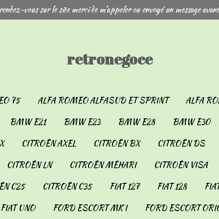
rendez-vous sur le site merci de m'appeler ou envoyé un message avant
retronegoce
EO 75
ALFA ROMEO ALFASUD ET SPRINT
ALFA RO
BMW E21
BMW E23
BMW E28
BMW E30
X
CITROËN AXEL
CITROËN BX
CITROËN DS
CITROËN LN
CITROËN MÉHARI
CITROËN VISA
ËN C25
CITROËN C35
FIAT 127
FIAT 128
FIA
FIAT UNO
FORD ESCORT MK I
FORD ESCORT ORIO