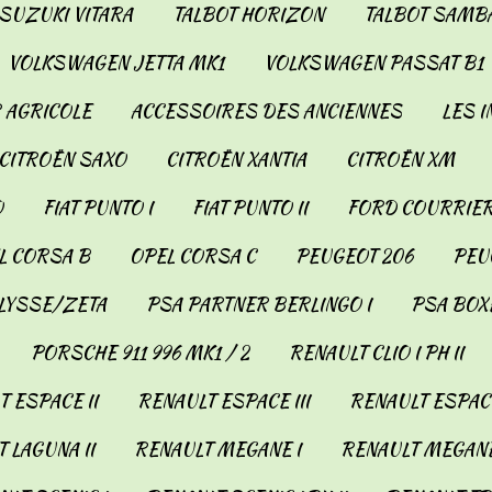
SUZUKI VITARA
TALBOT HORIZON
TALBOT SAMB
VOLKSWAGEN JETTA MK1
VOLKSWAGEN PASSAT B1
 AGRICOLE
ACCESSOIRES DES ANCIENNES
LES 
CITROËN SAXO
CITROËN XANTIA
CITROËN XM
O
FIAT PUNTO I
FIAT PUNTO II
FORD COURRIER
L CORSA B
OPEL CORSA C
PEUGEOT 206
PEUG
LYSSE/ZETA
PSA PARTNER BERLINGO I
PSA BOX
PORSCHE 911 996 MK1 / 2
RENAULT CLIO I PH II
 ESPACE II
RENAULT ESPACE III
RENAULT ESPACE
 LAGUNA II
RENAULT MEGANE I
RENAULT MEGANE 