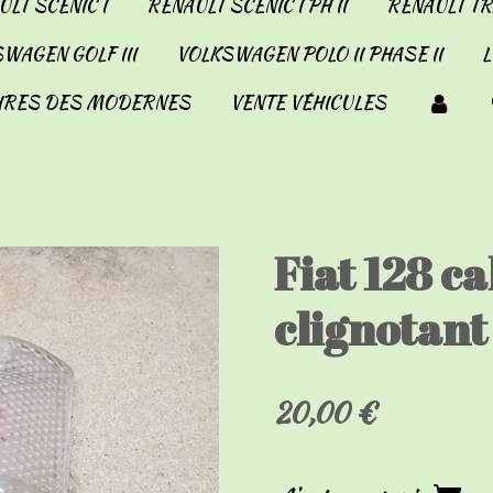
LT SCENIC I
RENAULT SCENIC I PH II
RENAULT TRA
WAGEN GOLF III
VOLKSWAGEN POLO II PHASE II
IRES DES MODERNES
VENTE VÉHICULES
Fiat 128 c
clignotant
20,00 €