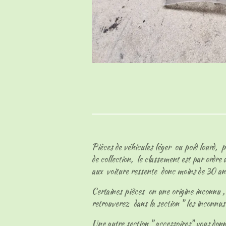
Pièces de véhicules léger ou poid lourd, p
de collection, le classement est par ordre
aux voiture ressente donc moins de 30 an
Certaines pièces on une origine inconnu , l
retrouverez dans la section " les inconnu
Une autre section " accessoires" vous don