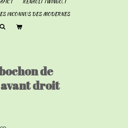
FIC I
RENAULT TWINGO. I
LES INCONNUS DES MODERNES
abochon de
 avant droit