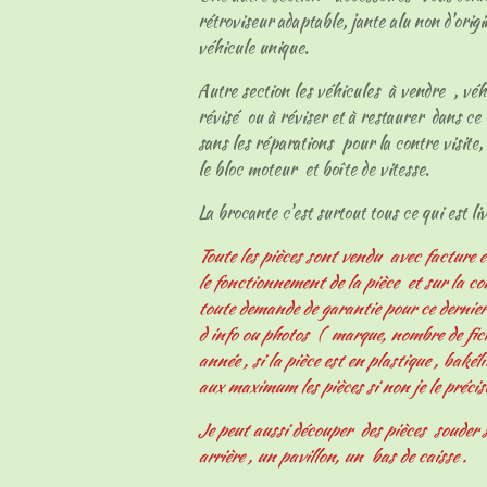
rétroviseur adaptable, jante alu non d'origi
véhicule unique.
Autre section les véhicules à vendre , vé
révisé ou à réviser et à restaurer dans ce 
sans les réparations pour la contre visite, 
le bloc moteur et boîte de vitesse.
La brocante c'est surtout tous ce qui est livr
Toute les pièces sont vendu avec facture e
le fonctionnement de la pièce et sur la c
toute demande de garantie pour ce derni
d info ou photos ( marque, nombre de fiche
année , si la pièce est en plastique , bakélit
aux maximum les pièces si non je le précis
Je peut aussi découper des pièces souder s
arrière , un pavillon, un bas de caisse .