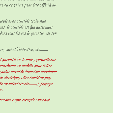
ne ou ce qui ne peut être défini à un
hicule avec contrôle technique
cas le contrôle est fait aussi mais
dans tous les cas la garantie est sur
e, carnet d'entretien, etc........
t garantie de 2 mois , garantie sur
oncordance du modèle, pour éviter
er point merci de donné un maximum
 électrique, vitre teinté ou pas,
e ou métal etc etc........) j'essaye
e .
ur une coque exemple : une aile