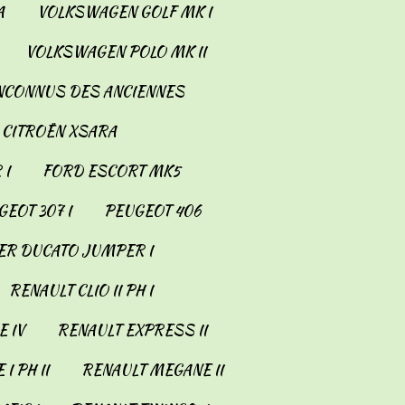
A
VOLKSWAGEN GOLF MK I
VOLKSWAGEN POLO MK II
INCONNUS DES ANCIENNES
CITROËN XSARA
 I
FORD ESCORT MK5
EOT 307 I
PEUGEOT 406
ER DUCATO JUMPER I
RENAULT CLIO II PH I
 IV
RENAULT EXPRESS II
I PH II
RENAULT MEGANE II