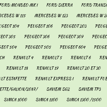
FORD MONDEO MK I
FORD SIERRA
FORD TRANSIT
CEDES W 115
MERCEDES W 123
MERCEDES W 2
UGEOT 104
PEUGEOT 106
PEUGEOT 203
PEUGE
EOT 305
PEUGEOT 306
PEUGEOT 309
PEUGEO
EOT 504
PEUGEOT 505
PEUGEOT 604
PEUGE
CH
RENAULT 4
RENAULT 5
RENAULT 6
REN
RENAULT 18
RENAULT 19
RENAULT 20 ET 30
LT ESTAFETTE
RENAULT EXPRESS I
RENAULT FU
ETTE/GALION/2087/
SAVIEM SG2
SAVIEM TP3
SIMCA 1000
SIMCA 1100
SIMCA 1300 /1500