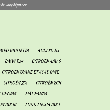
 de vous déplacer
MEO GIULIETTA
AUDI 80 B3
BMW E34
CITROËN AMI 6
CITROËN DYANE ET ACADYANE
CITROËN ZX
CITROËN 2CH
T CROMA
FIÂT PANDA
N MK III
FORD FIESTA MK I