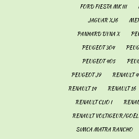
FORD FIESTA MK III
JAGUAR XJ6
MER
PANHARD DYNA X
PE
PEUGEOT 304
PEUG
PEUGEOT 405
PEUG
PEUGEOT J9
RENAULT 4
RENAULT 14
RENAULT 16
RENAULT CLIO I
RENAU
RENAULT VOLTIGEUR/GOÉL
SIMCA MATRA RANCHO