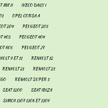
 MK II
IVECO DAILY I
01
OPEL CORSA A
OT 204
PEUGEOT 205
T 403
PEUGEOT 404
OT 605
PEUGEOT J7
AULT 9 ET 11
RENAULT 12
RENAULT 21
RENAULT 25
EGO
RENAULT SUPER 5
SEAT 1200
SEAT IBIZA
SIMCA 1307 1308 ET 1309