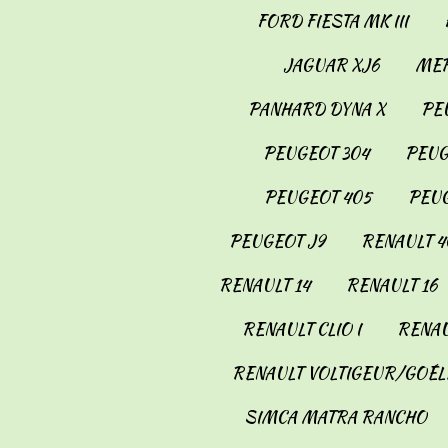
FORD FIESTA MK III
JAGUAR XJ6
MER
PANHARD DYNA X
PE
PEUGEOT 304
PEUG
PEUGEOT 405
PEUG
PEUGEOT J9
RENAULT 4
RENAULT 14
RENAULT 16
RENAULT CLIO I
RENAU
RENAULT VOLTIGEUR/GOÉL
SIMCA MATRA RANCHO