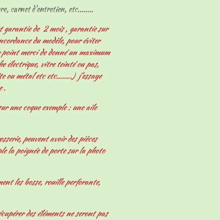
e, carnet d'entretien, etc........
t garantie de 2 mois , garantie sur
oncordance du modèle, pour éviter
er point merci de donné un maximum
 électrique, vitre teinté ou pas,
e ou métal etc etc........) j'essaye
e .
ur une coque exemple : une aile
osserie, peuvent avoir des pièces
le la poignée de porte sur la photo
nt les bosse, rouille perforante,
écupérer des éléments ne seront pas