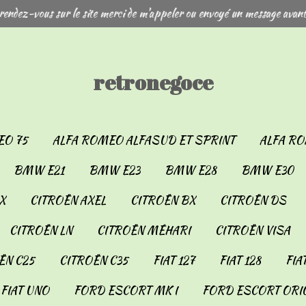
rendez-vous sur le site merci de m'appeler ou envoyé un message avant
retronegoce
EO 75
ALFA ROMEO ALFASUD ET SPRINT
ALFA RO
BMW E21
BMW E23
BMW E28
BMW E30
X
CITROËN AXEL
CITROËN BX
CITROËN DS
CITROËN LN
CITROËN MÉHARI
CITROËN VISA
ËN C25
CITROËN C35
FIAT 127
FIAT 128
FIA
FIAT UNO
FORD ESCORT MK I
FORD ESCORT ORIO