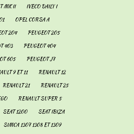
 MK II
IVECO DAILY I
01
OPEL CORSA A
OT 204
PEUGEOT 205
T 403
PEUGEOT 404
OT 605
PEUGEOT J7
AULT 9 ET 11
RENAULT 12
RENAULT 21
RENAULT 25
EGO
RENAULT SUPER 5
SEAT 1200
SEAT IBIZA
SIMCA 1307 1308 ET 1309