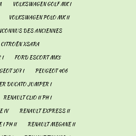
A
VOLKSWAGEN GOLF MK I
VOLKSWAGEN POLO MK II
INCONNUS DES ANCIENNES
CITROËN XSARA
 I
FORD ESCORT MK5
EOT 307 I
PEUGEOT 406
ER DUCATO JUMPER I
RENAULT CLIO II PH I
 IV
RENAULT EXPRESS II
I PH II
RENAULT MEGANE II