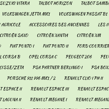
SUZUKI VITARA
TALBOT HORIZON
TALBOT SAMB
VOLKSWAGEN JETTA MK1
VOLKSWAGEN PASSAT B1
 AGRICOLE
ACCESSOIRES DES ANCIENNES
LES 
CITROËN SAXO
CITROËN XANTIA
CITROËN XM
O
FIAT PUNTO I
FIAT PUNTO II
FORD COURRIER
L CORSA B
OPEL CORSA C
PEUGEOT 206
PEUG
LYSSE/ZETA
PSA PARTNER BERLINGO I
PSA BOX
PORSCHE 911 996 MK1 / 2
RENAULT CLIO I PH II
 ESPACE II
RENAULT ESPACE III
RENAULT ESPACE
 LAGUNA II
RENAULT MEGANE I
RENAULT MEGANE 