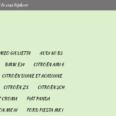
 de vous déplacer
MEO GIULIETTA
AUDI 80 B3
BMW E34
CITROËN AMI 6
CITROËN DYANE ET ACADYANE
CITROËN ZX
CITROËN 2CH
T CROMA
FIÂT PANDA
N MK III
FORD FIESTA MK I