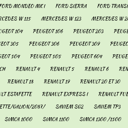
FORD MONDEO MK I
FORD SIERRA
FORD TRANSIT
CEDES W 115
MERCEDES W 123
MERCEDES W 2
UGEOT 104
PEUGEOT 106
PEUGEOT 203
PEUGE
EOT 305
PEUGEOT 306
PEUGEOT 309
PEUGEO
EOT 504
PEUGEOT 505
PEUGEOT 604
PEUGE
CH
RENAULT 4
RENAULT 5
RENAULT 6
REN
RENAULT 18
RENAULT 19
RENAULT 20 ET 30
LT ESTAFETTE
RENAULT EXPRESS I
RENAULT FU
ETTE/GALION/2087/
SAVIEM SG2
SAVIEM TP3
SIMCA 1000
SIMCA 1100
SIMCA 1300 /1500