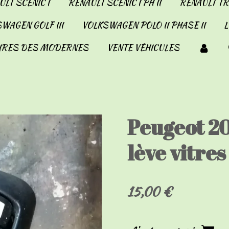
LT SCENIC I
RENAULT SCENIC I PH II
RENAULT TRA
WAGEN GOLF III
VOLKSWAGEN POLO II PHASE II
IRES DES MODERNES
VENTE VÉHICULES
Peugeot 2
lève vitres
15,00 €