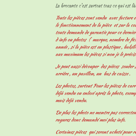
La brocante c'est surtout tous ce qui est livr
Toute les pièces sont vendu avec facture e
le fonctionnement de la pièce et sur la c
toute demande de garantie pour ce derni
d info ou photos ( marque, nombre de fiche
année , si la pièce est en plastique , bakélit
aux maximum les pièces si non je le précis
Je peut aussi découper des pièces souder s
arrière , un pavillon, un bas de caisse .
Les photos, surtout Pour les pièces de carr
déjà vendu ou enlevé après la photo, exemp
mais déjà vendu.
De plus les photo ne montre pas correcteme
rayures donc demandé moi plus info.
Certaines pièces qui seront acheté pour r