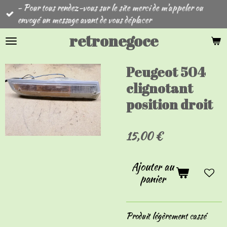
- Pour tous rendez-vous sur le site merci de m'appeler ou
Passer
envoyé un message avant de vous déplacer
au
contenu
retronegoce
principal
Peugeot 504
clignotant
position droit
15,00 €
Ajouter au
panier
Produit légèrement cassé