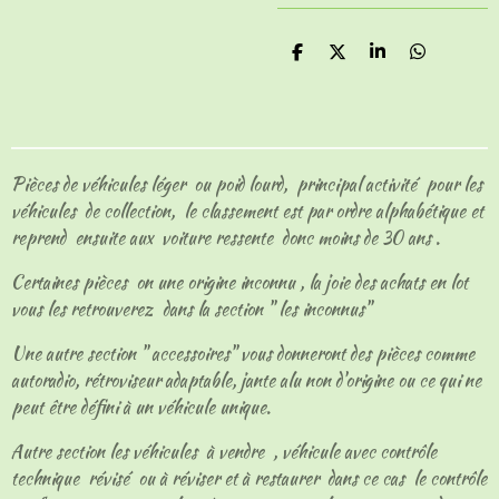
P
P
P
P
a
a
a
a
r
r
r
r
t
t
t
t
a
a
a
a
g
g
g
g
e
e
e
e
Pièces de véhicules léger ou poid lourd, principal activité pour les
r
r
r
r
véhicules de collection, le classement est par ordre alphabétique et
reprend ensuite aux voiture ressente donc moins de 30 ans .
Certaines pièces on une origine inconnu , la joie des achats en lot
vous les retrouverez dans la section " les inconnus"
Une autre section " accessoires" vous donneront des pièces comme
autoradio, rétroviseur adaptable, jante alu non d'origine ou ce qui ne
peut être défini à un véhicule unique.
Autre section les véhicules à vendre , véhicule avec contrôle
technique révisé ou à réviser et à restaurer dans ce cas le contrôle