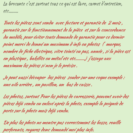
La brocante c'est surtout tous ce qui est livre, carnet d'entretien,
etc........
Toute les pièces sont vendu avec facture et garantie de 2 mois ,
garantie sur le fonctionnement de la pièce et sur la concordance
du modèle, pour éviter toute demande de garantie pour ce dernier
point merci de donné un maximum d info ou photos ( marque,
nombre de fiche électrique, vitre teinté ou pas, année , si la pièce est
en plastique , bakélite ou métal etc etc........) j'essaye aux
maximum les pièces si non je le précise .
Je peut aussi découper des pièces souder sur une coque exemple :
une aile arrière , un pavillon, un bas de caisse .
Les photos, surtout Pour les pièces de carrosserie, peuvent avoir des
pièces déjà vendu ou enlevé après la photo, exemple la poignée de
porte sur la photo mais déjà vendu.
De plus les photo ne montre pas correctement les bosse, rouille
perforante, rayures donc demandé moi plus info.