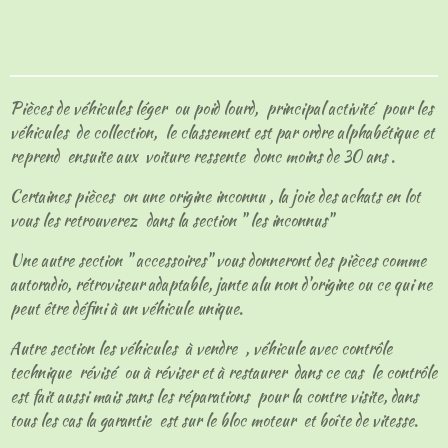
a
a
a
a
r
r
r
r
t
t
t
t
a
a
a
a
g
g
g
g
e
e
e
e
Pièces de véhicules léger ou poid lourd, principal activité pour les
r
r
r
r
véhicules de collection, le classement est par ordre alphabétique et
reprend ensuite aux voiture ressente donc moins de 30 ans .
Certaines pièces on une origine inconnu , la joie des achats en lot
vous les retrouverez dans la section " les inconnus"
Une autre section " accessoires" vous donneront des pièces comme
autoradio, rétroviseur adaptable, jante alu non d'origine ou ce qui ne
peut être défini à un véhicule unique.
Autre section les véhicules à vendre , véhicule avec contrôle
technique révisé ou à réviser et à restaurer dans ce cas le contrôle
est fait aussi mais sans les réparations pour la contre visite, dans
tous les cas la garantie est sur le bloc moteur et boîte de vitesse.