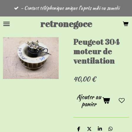
Passer
- Contact téléphonique unique l'après midi ou samedi
au
contenu
retronegoce
principal
Peugeot 304
moteur de
ventilation
40,00 €
Ajouter au
panier
P
P
P
P