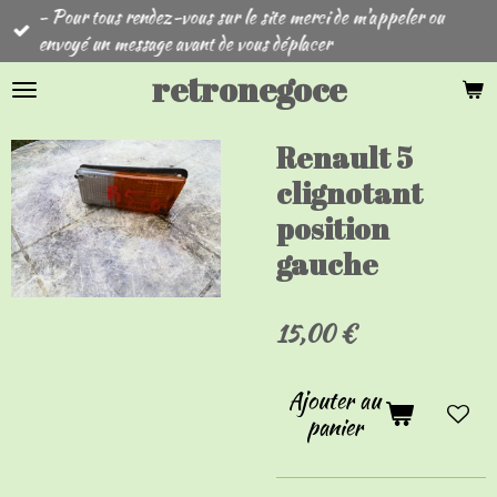
- Pour tous rendez-vous sur le site merci de m'appeler ou
Passer
envoyé un message avant de vous déplacer
au
contenu
retronegoce
principal
Renault 5
clignotant
position
gauche
15,00 €
Ajouter au
panier