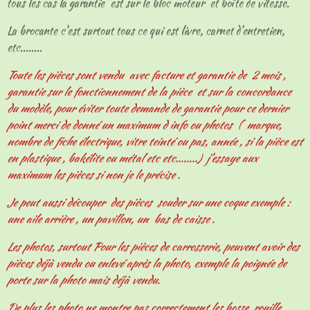
tous les cas la garantie est sur le bloc moteur et boîte de vitesse.
La brocante c'est surtout tous ce qui est livre, carnet d'entretien,
etc........
Toute les pièces sont vendu avec facture et garantie de 2 mois ,
garantie sur le fonctionnement de la pièce et sur la concordance
du modèle, pour éviter toute demande de garantie pour ce dernier
point merci de donné un maximum d info ou photos ( marque,
nombre de fiche électrique, vitre teinté ou pas, année , si la pièce est
en plastique , bakélite ou métal etc etc........) j'essaye aux
maximum les pièces si non je le précise .
Je peut aussi découper des pièces souder sur une coque exemple :
une aile arrière , un pavillon, un bas de caisse .
Les photos, surtout Pour les pièces de carrosserie, peuvent avoir des
pièces déjà vendu ou enlevé après la photo, exemple la poignée de
porte sur la photo mais déjà vendu.
De plus les photo ne montre pas correctement les bosse, rouille