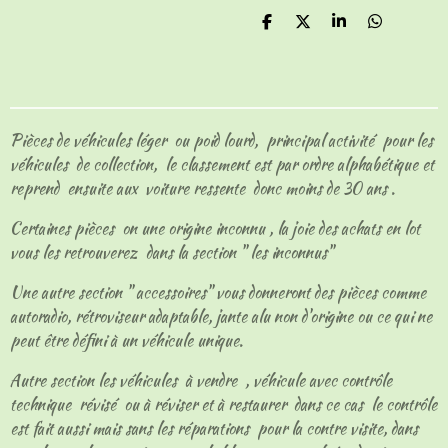
P
P
P
P
a
a
a
a
r
r
r
r
t
t
t
t
a
a
a
a
g
g
g
g
e
e
e
e
Pièces de véhicules léger ou poid lourd, principal activité pour les
r
r
r
r
véhicules de collection, le classement est par ordre alphabétique et
reprend ensuite aux voiture ressente donc moins de 30 ans .
Certaines pièces on une origine inconnu , la joie des achats en lot
vous les retrouverez dans la section " les inconnus"
Une autre section " accessoires" vous donneront des pièces comme
autoradio, rétroviseur adaptable, jante alu non d'origine ou ce qui ne
peut être défini à un véhicule unique.
Autre section les véhicules à vendre , véhicule avec contrôle
technique révisé ou à réviser et à restaurer dans ce cas le contrôle
est fait aussi mais sans les réparations pour la contre visite, dans