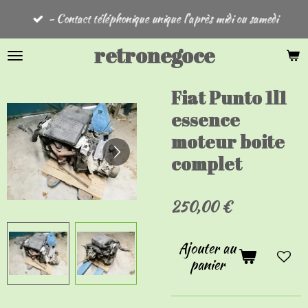
Passer
- Contact téléphonique unique l'après midi ou samedi
au
contenu
retronegoce
principal
Fiat Punto 1l1
essence
moteur boite
complet
250,00 €
Ajouter au
panier