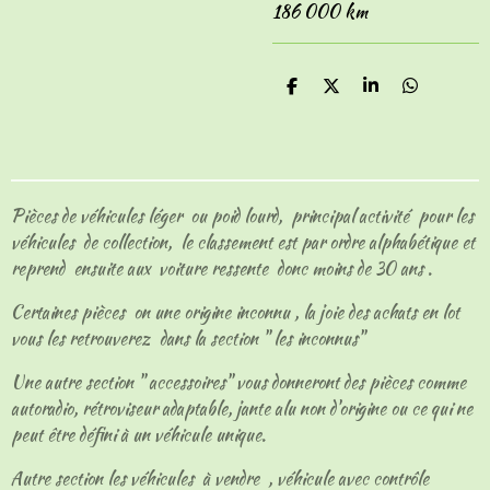
186 000 km
P
P
P
P
a
a
a
a
r
r
r
r
t
t
t
t
a
a
a
a
g
g
g
g
e
e
e
e
Pièces de véhicules léger ou poid lourd, principal activité pour les
r
r
r
r
véhicules de collection, le classement est par ordre alphabétique et
reprend ensuite aux voiture ressente donc moins de 30 ans .
Certaines pièces on une origine inconnu , la joie des achats en lot
vous les retrouverez dans la section " les inconnus"
Une autre section " accessoires" vous donneront des pièces comme
autoradio, rétroviseur adaptable, jante alu non d'origine ou ce qui ne
peut être défini à un véhicule unique.
Autre section les véhicules à vendre , véhicule avec contrôle