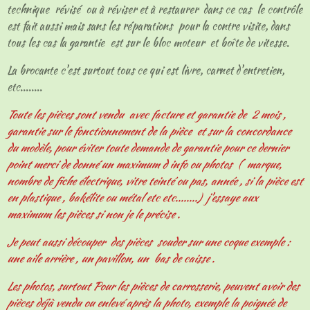
technique révisé ou à réviser et à restaurer dans ce cas le contrôle
est fait aussi mais sans les réparations pour la contre visite, dans
tous les cas la garantie est sur le bloc moteur et boîte de vitesse.
La brocante c'est surtout tous ce qui est livre, carnet d'entretien,
etc........
Toute les pièces sont vendu avec facture et garantie de 2 mois ,
garantie sur le fonctionnement de la pièce et sur la concordance
du modèle, pour éviter toute demande de garantie pour ce dernier
point merci de donné un maximum d info ou photos ( marque,
nombre de fiche électrique, vitre teinté ou pas, année , si la pièce est
en plastique , bakélite ou métal etc etc........) j'essaye aux
maximum les pièces si non je le précise .
Je peut aussi découper des pièces souder sur une coque exemple :
une aile arrière , un pavillon, un bas de caisse .
Les photos, surtout Pour les pièces de carrosserie, peuvent avoir des
pièces déjà vendu ou enlevé après la photo, exemple la poignée de