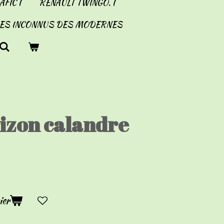
FIC I
RENAULT TWINGO. I
LES INCONNUS DES MODERNES
izon calandre
ier