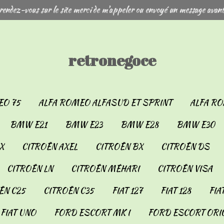
rendez-vous sur le site merci de m'appeler ou envoyé un message avant
retronegoce
EO 75
ALFA ROMEO ALFASUD ET SPRINT
ALFA RO
BMW E21
BMW E23
BMW E28
BMW E30
X
CITROËN AXEL
CITROËN BX
CITROËN DS
CITROËN LN
CITROËN MÉHARI
CITROËN VISA
ËN C25
CITROËN C35
FIAT 127
FIAT 128
FIA
FIAT UNO
FORD ESCORT MK I
FORD ESCORT ORIO