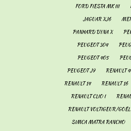
FORD FIESTA MK III
JAGUAR XJ6
MER
PANHARD DYNA X
PE
PEUGEOT 304
PEUG
PEUGEOT 405
PEUG
PEUGEOT J9
RENAULT 4
RENAULT 14
RENAULT 16
RENAULT CLIO I
RENAU
RENAULT VOLTIGEUR/GOÉL
SIMCA MATRA RANCHO