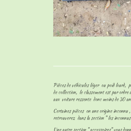
Pièces de véhicules léger ou poid lourd, p
de collection, le classement est par ordre
aux voiture ressente donc moins de 30 an
Certaines pièces on une origine inconnu , l
retrouverez dans la section " les inconnu
Une autre section " accessoires" vous don