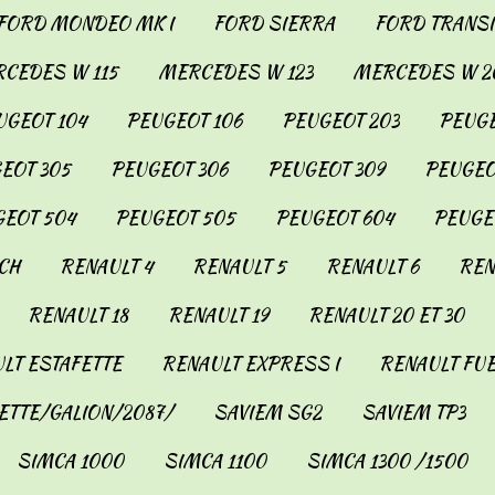
FORD MONDEO MK I
FORD SIERRA
FORD TRANSIT
CEDES W 115
MERCEDES W 123
MERCEDES W 2
UGEOT 104
PEUGEOT 106
PEUGEOT 203
PEUGE
EOT 305
PEUGEOT 306
PEUGEOT 309
PEUGEO
EOT 504
PEUGEOT 505
PEUGEOT 604
PEUGE
CH
RENAULT 4
RENAULT 5
RENAULT 6
REN
RENAULT 18
RENAULT 19
RENAULT 20 ET 30
LT ESTAFETTE
RENAULT EXPRESS I
RENAULT FU
ETTE/GALION/2087/
SAVIEM SG2
SAVIEM TP3
SIMCA 1000
SIMCA 1100
SIMCA 1300 /1500