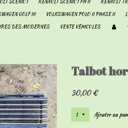
LT SCENIC I
RENAULT SCENIC I PH II
RENAULT TRA
WAGEN GOLF III
VOLKSWAGEN POLO II PHASE II
IRES DES MODERNES
VENTE VÉHICULES
Talbot hor
30,00 €
Ajouter au pan