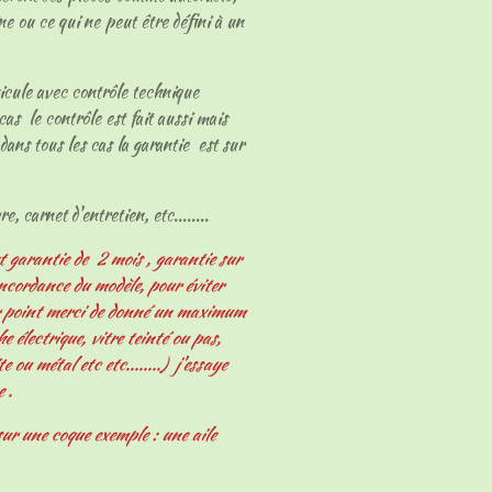
ne ou ce qui ne peut être défini à un
hicule avec contrôle technique
cas le contrôle est fait aussi mais
dans tous les cas la garantie est sur
e, carnet d'entretien, etc........
t garantie de 2 mois , garantie sur
oncordance du modèle, pour éviter
er point merci de donné un maximum
 électrique, vitre teinté ou pas,
e ou métal etc etc........) j'essaye
e .
ur une coque exemple : une aile