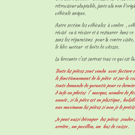
rétroviseur adaptable, jante alu non d'origi
véhicule unique.
Autre section les véhicules à vendre , vé
révisé ou à réviser et à restaurer dans ce 
sans les réparations pour la contre visite, 
le bloc moteur et boîte de vitesse.
La brocante c'est surtout tous ce qui est livr
Toute les pièces sont vendu avec facture e
le fonctionnement de la pièce et sur la c
toute demande de garantie pour ce derni
d info ou photos ( marque, nombre de fiche
année , si la pièce est en plastique , bakélit
aux maximum les pièces si non je le précis
Je peut aussi découper des pièces souder s
arrière , un pavillon, un bas de caisse .