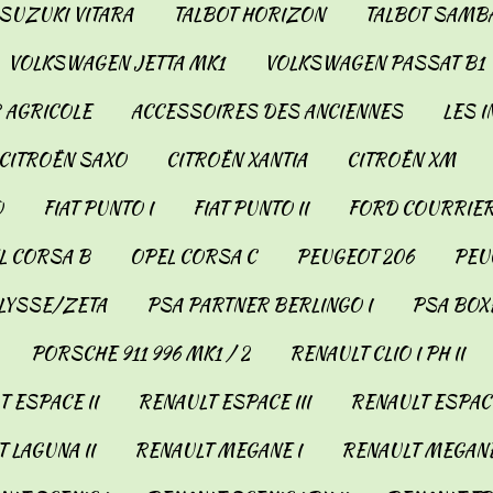
SUZUKI VITARA
TALBOT HORIZON
TALBOT SAMB
VOLKSWAGEN JETTA MK1
VOLKSWAGEN PASSAT B1
 AGRICOLE
ACCESSOIRES DES ANCIENNES
LES 
CITROËN SAXO
CITROËN XANTIA
CITROËN XM
O
FIAT PUNTO I
FIAT PUNTO II
FORD COURRIER
L CORSA B
OPEL CORSA C
PEUGEOT 206
PEUG
LYSSE/ZETA
PSA PARTNER BERLINGO I
PSA BOX
PORSCHE 911 996 MK1 / 2
RENAULT CLIO I PH II
 ESPACE II
RENAULT ESPACE III
RENAULT ESPACE
 LAGUNA II
RENAULT MEGANE I
RENAULT MEGANE 