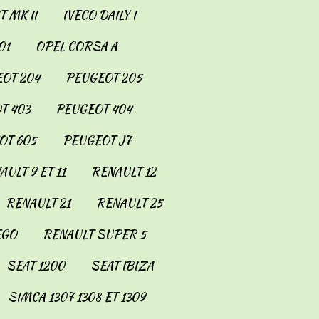
 MK II
IVECO DAILY I
01
OPEL CORSA A
OT 204
PEUGEOT 205
T 403
PEUGEOT 404
OT 605
PEUGEOT J7
AULT 9 ET 11
RENAULT 12
RENAULT 21
RENAULT 25
EGO
RENAULT SUPER 5
SEAT 1200
SEAT IBIZA
SIMCA 1307 1308 ET 1309