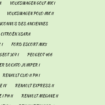
A
VOLKSWAGEN GOLF MK I
VOLKSWAGEN POLO MK II
INCONNUS DES ANCIENNES
CITROËN XSARA
 I
FORD ESCORT MK5
EOT 307 I
PEUGEOT 406
ER DUCATO JUMPER I
RENAULT CLIO II PH I
 IV
RENAULT EXPRESS II
I PH II
RENAULT MEGANE II