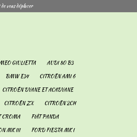
 de vous déplacer
MEO GIULIETTA
AUDI 80 B3
BMW E34
CITROËN AMI 6
CITROËN DYANE ET ACADYANE
CITROËN ZX
CITROËN 2CH
T CROMA
FIÂT PANDA
N MK III
FORD FIESTA MK I