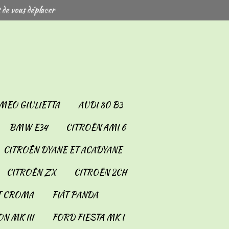
 de vous déplacer
MEO GIULIETTA
AUDI 80 B3
BMW E34
CITROËN AMI 6
CITROËN DYANE ET ACADYANE
CITROËN ZX
CITROËN 2CH
T CROMA
FIÂT PANDA
N MK III
FORD FIESTA MK I