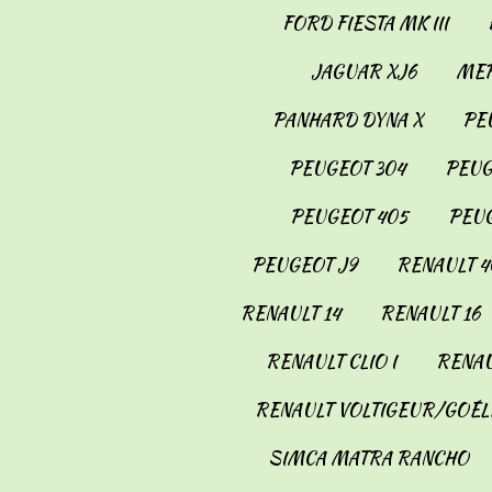
FORD FIESTA MK III
JAGUAR XJ6
MER
PANHARD DYNA X
PE
PEUGEOT 304
PEUG
PEUGEOT 405
PEUG
PEUGEOT J9
RENAULT 4
RENAULT 14
RENAULT 16
RENAULT CLIO I
RENAU
RENAULT VOLTIGEUR/GOÉL
SIMCA MATRA RANCHO