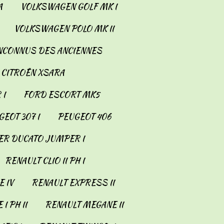
A
VOLKSWAGEN GOLF MK I
VOLKSWAGEN POLO MK II
INCONNUS DES ANCIENNES
CITROËN XSARA
 I
FORD ESCORT MK5
EOT 307 I
PEUGEOT 406
ER DUCATO JUMPER I
RENAULT CLIO II PH I
 IV
RENAULT EXPRESS II
I PH II
RENAULT MEGANE II