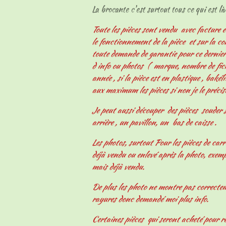
La brocante c'est surtout tous ce qui est livr
Toute les pièces sont vendu avec facture e
le fonctionnement de la pièce et sur la c
toute demande de garantie pour ce derni
d info ou photos ( marque, nombre de fiche
année , si la pièce est en plastique , bakélit
aux maximum les pièces si non je le précis
Je peut aussi découper des pièces souder s
arrière , un pavillon, un bas de caisse .
Les photos, surtout Pour les pièces de carr
déjà vendu ou enlevé après la photo, exemp
mais déjà vendu.
De plus les photo ne montre pas correcteme
rayures donc demandé moi plus info.
Certaines pièces qui seront acheté pour r