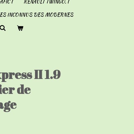
FIC I
RENAULT TWINGO. I
LES INCONNUS DES MODERNES
press II 1.9
ier de
age