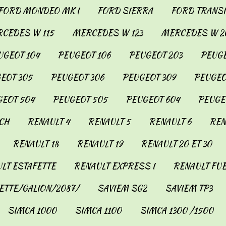
FORD MONDEO MK I
FORD SIERRA
FORD TRANSIT
CEDES W 115
MERCEDES W 123
MERCEDES W 2
UGEOT 104
PEUGEOT 106
PEUGEOT 203
PEUGE
EOT 305
PEUGEOT 306
PEUGEOT 309
PEUGEO
EOT 504
PEUGEOT 505
PEUGEOT 604
PEUGE
CH
RENAULT 4
RENAULT 5
RENAULT 6
REN
RENAULT 18
RENAULT 19
RENAULT 20 ET 30
LT ESTAFETTE
RENAULT EXPRESS I
RENAULT FU
ETTE/GALION/2087/
SAVIEM SG2
SAVIEM TP3
SIMCA 1000
SIMCA 1100
SIMCA 1300 /1500