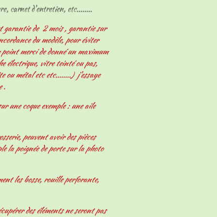
e, carnet d'entretien, etc........
t garantie de 2 mois , garantie sur
oncordance du modèle, pour éviter
er point merci de donné un maximum
 électrique, vitre teinté ou pas,
e ou métal etc etc........) j'essaye
e .
ur une coque exemple : une aile
osserie, peuvent avoir des pièces
le la poignée de porte sur la photo
nt les bosse, rouille perforante,
écupérer des éléments ne seront pas