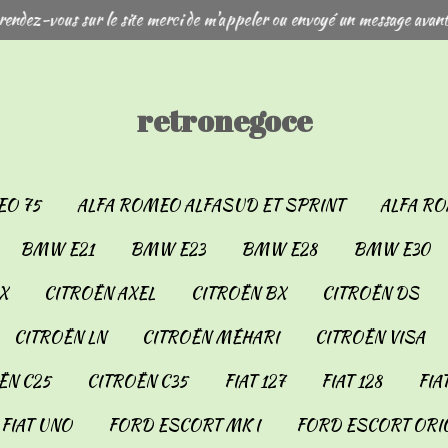
rendez-vous sur le site merci de m'appeler ou envoyé un message avant
retronegoce
EO 75
ALFA ROMEO ALFASUD ET SPRINT
ALFA RO
BMW E21
BMW E23
BMW E28
BMW E30
X
CITROËN AXEL
CITROËN BX
CITROËN DS
CITROËN LN
CITROËN MÉHARI
CITROËN VISA
ËN C25
CITROËN C35
FIAT 127
FIAT 128
FIA
FIAT UNO
FORD ESCORT MK I
FORD ESCORT ORIO