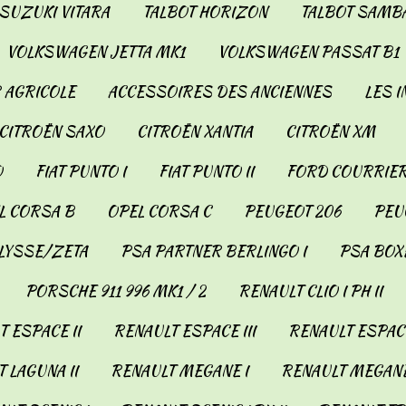
SUZUKI VITARA
TALBOT HORIZON
TALBOT SAMB
VOLKSWAGEN JETTA MK1
VOLKSWAGEN PASSAT B1
 AGRICOLE
ACCESSOIRES DES ANCIENNES
LES 
CITROËN SAXO
CITROËN XANTIA
CITROËN XM
O
FIAT PUNTO I
FIAT PUNTO II
FORD COURRIER
L CORSA B
OPEL CORSA C
PEUGEOT 206
PEUG
LYSSE/ZETA
PSA PARTNER BERLINGO I
PSA BOX
PORSCHE 911 996 MK1 / 2
RENAULT CLIO I PH II
 ESPACE II
RENAULT ESPACE III
RENAULT ESPACE
 LAGUNA II
RENAULT MEGANE I
RENAULT MEGANE 