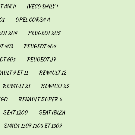
 MK II
IVECO DAILY I
01
OPEL CORSA A
OT 204
PEUGEOT 205
T 403
PEUGEOT 404
OT 605
PEUGEOT J7
AULT 9 ET 11
RENAULT 12
RENAULT 21
RENAULT 25
EGO
RENAULT SUPER 5
SEAT 1200
SEAT IBIZA
SIMCA 1307 1308 ET 1309