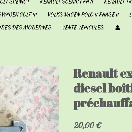
LT SCENIC I
RENAULT SCENIC I PH II
RENAULT TRA
WAGEN GOLF III
VOLKSWAGEN POLO II PHASE II
IRES DES MODERNES
VENTE VÉHICULES
Renault ex
diesel boît
préchauff
20,00 €