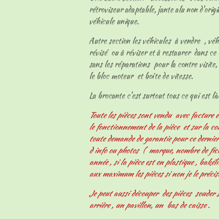
rétroviseur adaptable, jante alu non d'origi
véhicule unique.
Autre section les véhicules à vendre , vé
révisé ou à réviser et à restaurer dans ce 
sans les réparations pour la contre visite, 
le bloc moteur et boîte de vitesse.
La brocante c'est surtout tous ce qui est livr
Toute les pièces sont vendu avec facture e
le fonctionnement de la pièce et sur la c
toute demande de garantie pour ce derni
d info ou photos ( marque, nombre de fiche
année , si la pièce est en plastique , bakélit
aux maximum les pièces si non je le précis
Je peut aussi découper des pièces souder s
arrière , un pavillon, un bas de caisse .