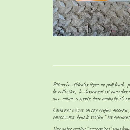
Pièces de véhicules léger ou poid lourd, p
de collection, le classement est par ordre
aux voiture ressente donc moins de 30 an
Certaines pièces on une origine inconnu , l
retrouverez dans la section " les inconnu
Une autre section " accessoires" vous don