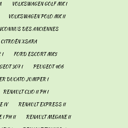
A
VOLKSWAGEN GOLF MK I
VOLKSWAGEN POLO MK II
INCONNUS DES ANCIENNES
CITROËN XSARA
 I
FORD ESCORT MK5
EOT 307 I
PEUGEOT 406
ER DUCATO JUMPER I
RENAULT CLIO II PH I
 IV
RENAULT EXPRESS II
I PH II
RENAULT MEGANE II