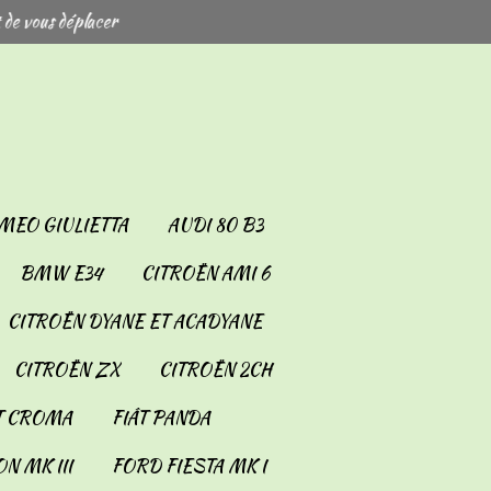
 de vous déplacer
MEO GIULIETTA
AUDI 80 B3
BMW E34
CITROËN AMI 6
CITROËN DYANE ET ACADYANE
CITROËN ZX
CITROËN 2CH
T CROMA
FIÂT PANDA
N MK III
FORD FIESTA MK I