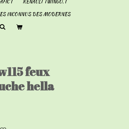
FIC I
RENAULT TWINGO. I
LES INCONNUS DES MODERNES
w115 feux
uche hella