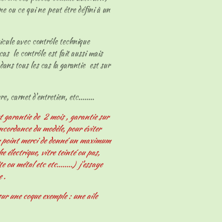
ne ou ce qui ne peut être défini à un
hicule avec contrôle technique
cas le contrôle est fait aussi mais
dans tous les cas la garantie est sur
e, carnet d'entretien, etc........
t garantie de 2 mois , garantie sur
oncordance du modèle, pour éviter
er point merci de donné un maximum
 électrique, vitre teinté ou pas,
e ou métal etc etc........) j'essaye
e .
ur une coque exemple : une aile