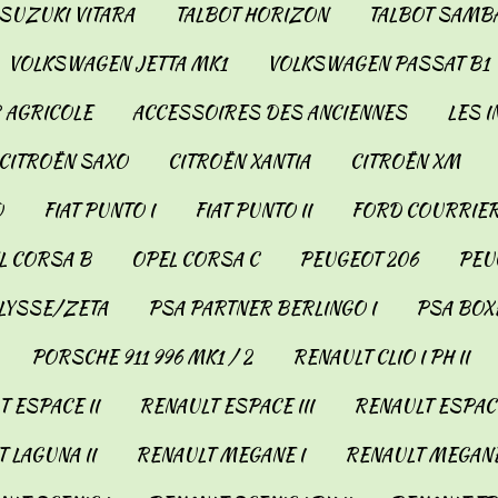
SUZUKI VITARA
TALBOT HORIZON
TALBOT SAMB
VOLKSWAGEN JETTA MK1
VOLKSWAGEN PASSAT B1
 AGRICOLE
ACCESSOIRES DES ANCIENNES
LES 
CITROËN SAXO
CITROËN XANTIA
CITROËN XM
O
FIAT PUNTO I
FIAT PUNTO II
FORD COURRIER
L CORSA B
OPEL CORSA C
PEUGEOT 206
PEUG
LYSSE/ZETA
PSA PARTNER BERLINGO I
PSA BOX
PORSCHE 911 996 MK1 / 2
RENAULT CLIO I PH II
 ESPACE II
RENAULT ESPACE III
RENAULT ESPACE
 LAGUNA II
RENAULT MEGANE I
RENAULT MEGANE 