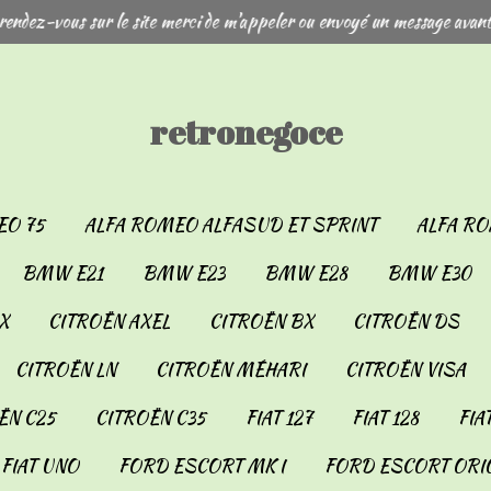
rendez-vous sur le site merci de m'appeler ou envoyé un message avant
retronegoce
EO 75
ALFA ROMEO ALFASUD ET SPRINT
ALFA RO
BMW E21
BMW E23
BMW E28
BMW E30
X
CITROËN AXEL
CITROËN BX
CITROËN DS
CITROËN LN
CITROËN MÉHARI
CITROËN VISA
ËN C25
CITROËN C35
FIAT 127
FIAT 128
FIA
FIAT UNO
FORD ESCORT MK I
FORD ESCORT ORIO