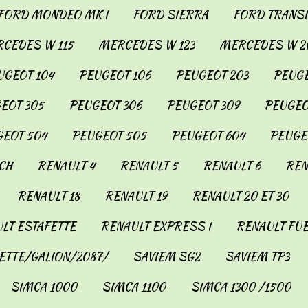
FORD MONDEO MK I
FORD SIERRA
FORD TRANSIT
CEDES W 115
MERCEDES W 123
MERCEDES W 2
UGEOT 104
PEUGEOT 106
PEUGEOT 203
PEUGE
EOT 305
PEUGEOT 306
PEUGEOT 309
PEUGEO
EOT 504
PEUGEOT 505
PEUGEOT 604
PEUGE
CH
RENAULT 4
RENAULT 5
RENAULT 6
REN
RENAULT 18
RENAULT 19
RENAULT 20 ET 30
LT ESTAFETTE
RENAULT EXPRESS I
RENAULT FU
ETTE/GALION/2087/
SAVIEM SG2
SAVIEM TP3
SIMCA 1000
SIMCA 1100
SIMCA 1300 /1500