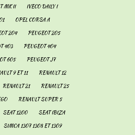
 MK II
IVECO DAILY I
01
OPEL CORSA A
OT 204
PEUGEOT 205
T 403
PEUGEOT 404
OT 605
PEUGEOT J7
AULT 9 ET 11
RENAULT 12
RENAULT 21
RENAULT 25
EGO
RENAULT SUPER 5
SEAT 1200
SEAT IBIZA
SIMCA 1307 1308 ET 1309