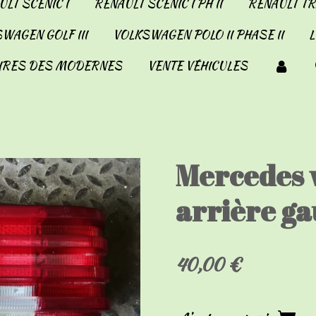
LT SCENIC I
RENAULT SCENIC I PH II
RENAULT TRA
WAGEN GOLF III
VOLKSWAGEN POLO II PHASE II
IRES DES MODERNES
VENTE VÉHICULES
Mercedes 
arrière ga
40,00 €