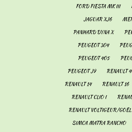
FORD FIESTA MK III
JAGUAR XJ6
MER
PANHARD DYNA X
PE
PEUGEOT 304
PEUG
PEUGEOT 405
PEUG
PEUGEOT J9
RENAULT 4
RENAULT 14
RENAULT 16
RENAULT CLIO I
RENAU
RENAULT VOLTIGEUR/GOÉL
SIMCA MATRA RANCHO