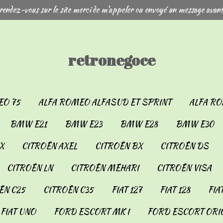
rendez-vous sur le site merci de m'appeler ou envoyé un message avant
retronegoce
EO 75
ALFA ROMEO ALFASUD ET SPRINT
ALFA RO
BMW E21
BMW E23
BMW E28
BMW E30
X
CITROËN AXEL
CITROËN BX
CITROËN DS
CITROËN LN
CITROËN MÉHARI
CITROËN VISA
ËN C25
CITROËN C35
FIAT 127
FIAT 128
FIA
FIAT UNO
FORD ESCORT MK I
FORD ESCORT ORIO