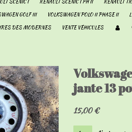
LT SCENIC I
RENAULT SCENIC I PH II
RENAULT TRA
WAGEN GOLF III
VOLKSWAGEN POLO II PHASE II
IRES DES MODERNES
VENTE VÉHICULES
Volkswagen
jante 13 p
15,00 €