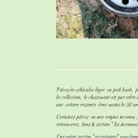
Pièces de véhicules léger ou poid lourd, p
de collection, le classement est par ordre
aux voiture ressente donc moins de 30 an
Certaines pièces on une origine inconnu , l
retrouverez dans la section " les inconnu
Une autre section " accessoires" vous don