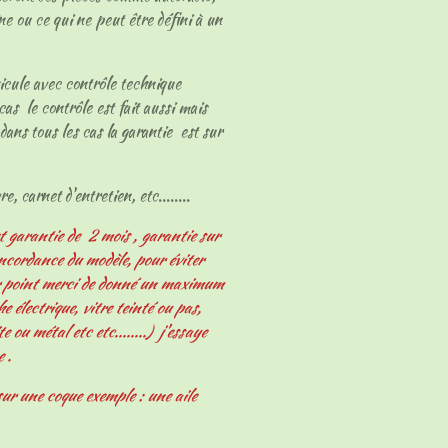
ne ou ce qui ne peut être défini à un
hicule avec contrôle technique
cas le contrôle est fait aussi mais
dans tous les cas la garantie est sur
e, carnet d'entretien, etc........
t garantie de 2 mois , garantie sur
oncordance du modèle, pour éviter
er point merci de donné un maximum
 électrique, vitre teinté ou pas,
e ou métal etc etc........) j'essaye
e .
ur une coque exemple : une aile