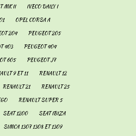
 MK II
IVECO DAILY I
01
OPEL CORSA A
OT 204
PEUGEOT 205
T 403
PEUGEOT 404
OT 605
PEUGEOT J7
AULT 9 ET 11
RENAULT 12
RENAULT 21
RENAULT 25
EGO
RENAULT SUPER 5
SEAT 1200
SEAT IBIZA
SIMCA 1307 1308 ET 1309