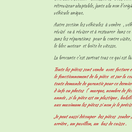
rétroviseur adaptable, jante alu non d'origi
véhicule unique.
Autre section les véhicules à vendre , vé
révisé ou à réviser et à restaurer dans ce 
sans les réparations pour la contre visite, 
le bloc moteur et boîte de vitesse.
La brocante c'est surtout tous ce qui est livr
Toute les pièces sont vendu avec facture e
le fonctionnement de la pièce et sur la c
toute demande de garantie pour ce derni
d info ou photos ( marque, nombre de fiche
année , si la pièce est en plastique , bakélit
aux maximum les pièces si non je le précis
Je peut aussi découper des pièces souder s
arrière , un pavillon, un bas de caisse .