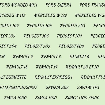
FORD MONDEO MK I
FORD SIERRA
FORD TRANSIT
CEDES W 115
MERCEDES W 123
MERCEDES W 2
UGEOT 104
PEUGEOT 106
PEUGEOT 203
PEUGE
EOT 305
PEUGEOT 306
PEUGEOT 309
PEUGEO
EOT 504
PEUGEOT 505
PEUGEOT 604
PEUGE
CH
RENAULT 4
RENAULT 5
RENAULT 6
REN
RENAULT 18
RENAULT 19
RENAULT 20 ET 30
LT ESTAFETTE
RENAULT EXPRESS I
RENAULT FU
ETTE/GALION/2087/
SAVIEM SG2
SAVIEM TP3
SIMCA 1000
SIMCA 1100
SIMCA 1300 /1500