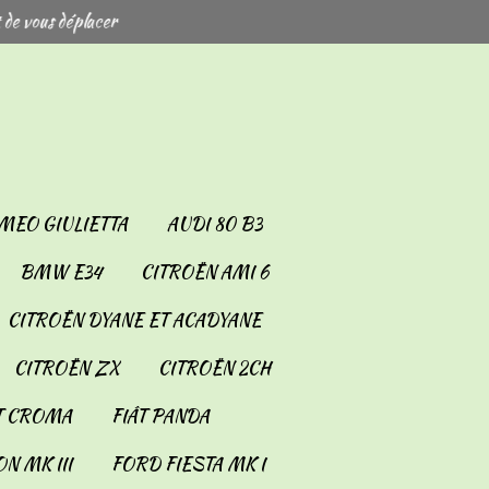
 de vous déplacer
MEO GIULIETTA
AUDI 80 B3
BMW E34
CITROËN AMI 6
CITROËN DYANE ET ACADYANE
CITROËN ZX
CITROËN 2CH
T CROMA
FIÂT PANDA
N MK III
FORD FIESTA MK I