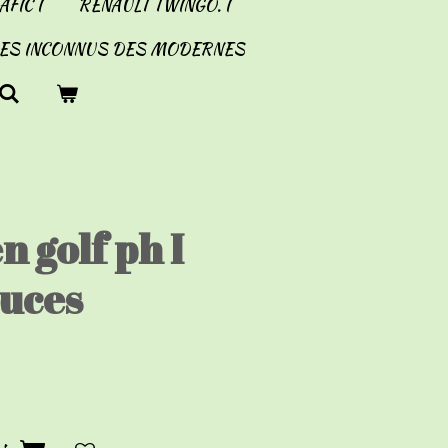
FIC I
RENAULT TWINGO. I
LES INCONNUS DES MODERNES
 golf ph I
ouces