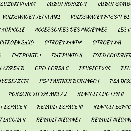
SUZUKI VITARA
TALBOT HORIZON
TALBOT SAMB
VOLKSWAGEN JETTA MK1
VOLKSWAGEN PASSAT B1
 AGRICOLE
ACCESSOIRES DES ANCIENNES
LES 
CITROËN SAXO
CITROËN XANTIA
CITROËN XM
O
FIAT PUNTO I
FIAT PUNTO II
FORD COURRIER
L CORSA B
OPEL CORSA C
PEUGEOT 206
PEUG
LYSSE/ZETA
PSA PARTNER BERLINGO I
PSA BOX
PORSCHE 911 996 MK1 / 2
RENAULT CLIO I PH II
 ESPACE II
RENAULT ESPACE III
RENAULT ESPACE
 LAGUNA II
RENAULT MEGANE I
RENAULT MEGANE 