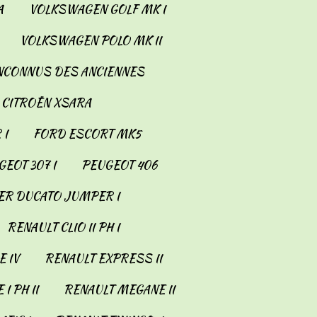
A
VOLKSWAGEN GOLF MK I
VOLKSWAGEN POLO MK II
INCONNUS DES ANCIENNES
CITROËN XSARA
 I
FORD ESCORT MK5
EOT 307 I
PEUGEOT 406
ER DUCATO JUMPER I
RENAULT CLIO II PH I
 IV
RENAULT EXPRESS II
I PH II
RENAULT MEGANE II