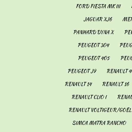
FORD FIESTA MK III
JAGUAR XJ6
MER
PANHARD DYNA X
PE
PEUGEOT 304
PEUG
PEUGEOT 405
PEUG
PEUGEOT J9
RENAULT 4
RENAULT 14
RENAULT 16
RENAULT CLIO I
RENAU
RENAULT VOLTIGEUR/GOÉL
SIMCA MATRA RANCHO