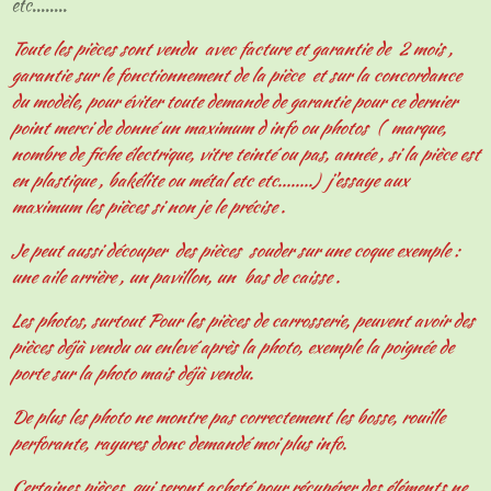
etc........
Toute les pièces sont vendu avec facture et garantie de 2 mois ,
garantie sur le fonctionnement de la pièce et sur la concordance
du modèle, pour éviter toute demande de garantie pour ce dernier
point merci de donné un maximum d info ou photos ( marque,
nombre de fiche électrique, vitre teinté ou pas, année , si la pièce est
en plastique , bakélite ou métal etc etc........) j'essaye aux
maximum les pièces si non je le précise .
Je peut aussi découper des pièces souder sur une coque exemple :
une aile arrière , un pavillon, un bas de caisse .
Les photos, surtout Pour les pièces de carrosserie, peuvent avoir des
pièces déjà vendu ou enlevé après la photo, exemple la poignée de
porte sur la photo mais déjà vendu.
De plus les photo ne montre pas correctement les bosse, rouille
perforante, rayures donc demandé moi plus info.
Certaines pièces qui seront acheté pour récupérer des éléments ne