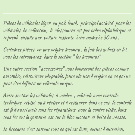
t
t
t
t
a
a
a
a
g
g
g
g
e
e
e
e
Pièces de véhicules léger ou poid lourd, principal activité pour les
r
r
r
r
véhicules de collection, le classement est par ordre alphabétique et
reprend ensuite aux voiture ressente donc moins de 30 ans .
Certaines pièces on une origine inconnu , la joie des achats en lot
vous les retrouverez dans la section " les inconnus"
Une autre section " accessoires" vous donneront des pièces comme
autoradio, rétroviseur adaptable, jante alu non d'origine ou ce qui ne
peut être défini à un véhicule unique.
Autre section les véhicules à vendre , véhicule avec contrôle
technique révisé ou à réviser et à restaurer dans ce cas le contrôle
est fait aussi mais sans les réparations pour la contre visite, dans
tous les cas la garantie est sur le bloc moteur et boîte de vitesse.
La brocante c'est surtout tous ce qui est livre, carnet d'entretien,